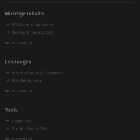
Wichtige Inhalte
SEO Agentur München
SEO Optimierung 2026
Backlink-Audit 2026
mehr anzeigen
Content Agentur
SEO Agentur Auswahl
Leistungen
Referenzen
E-Books
Internationale SEO Agentur
Magazin
B2B SEO Agentur
Webinare
Inhouse SEO Agentur
mehr anzeigen
SEO Audit
E-Commerce SEO Agentur
Tools
Enterprise SEO Agentur
Workshops
Unser Tool
Product-Feed-CMS
Website Analyse
mehr anzeigen