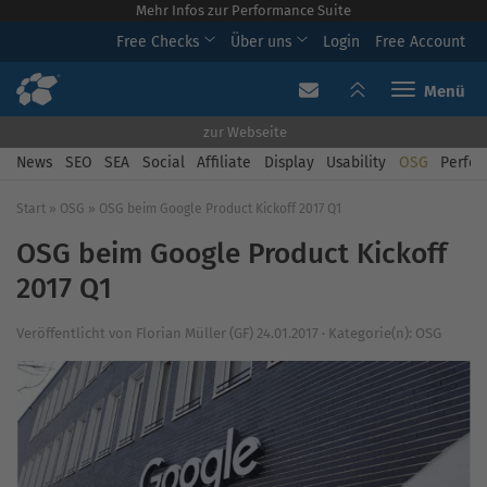
Mehr Infos zur Performance Suite
Free Checks
Über uns
Login
Free Account
Toggle navi
zur Webseite
News
SEO
SEA
Social
Affiliate
Display
Usability
OSG
Perfor
Start
»
OSG
»
OSG beim Google Product Kickoff 2017 Q1
OSG beim Google Product Kickoff
2017 Q1
Veröffentlicht von
Florian Müller (GF)
24.01.2017
·
Kategorie(n):
OSG