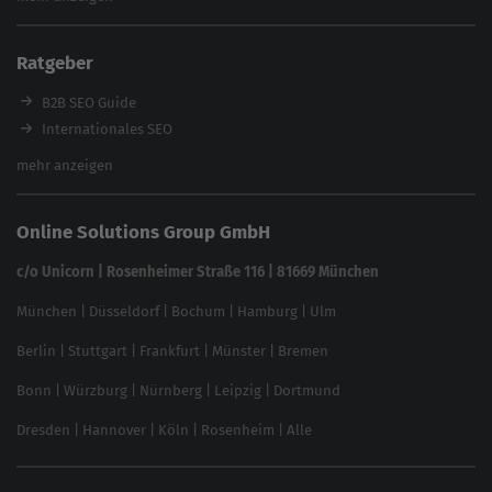
Content Tool
Enterprise SEO Tool
Ratgeber
Backlink-Check
Ladezeiten-Check
B2B SEO Guide
Brand Protection Tool
Internationales SEO
Keyword Planner
eCommerce SEO
mehr anzeigen
Website SEO Check
Die besten Keywords finden
Keyword Datenbank
SEO Garantie
Online Solutions Group GmbH
feed2content.ai
In ChatGPT gefunden werden
Linkbuilding 2025
c/o Unicorn | Rosenheimer Straße 116 | 81669 München
Content-Guide
München
|
Düsseldorf
|
Bochum
|
Hamburg
|
Ulm
Local SEO
SEO für Online Shops
Berlin
|
Stuttgart
|
Frankfurt
|
Münster
|
Bremen
Inhouse SEO Guide
Bonn
|
Würzburg
|
Nürnberg
|
Leipzig
|
Dortmund
Brand Monitoring 2025
Dresden
|
Hannover
|
Köln
|
Rosenheim
|
Alle