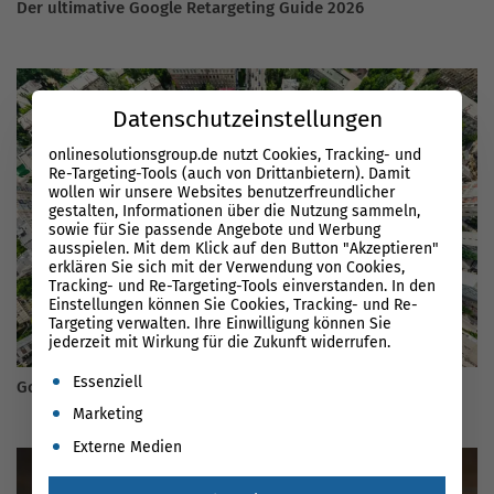
Der ultimative Google Retargeting Guide 2026
Datenschutzeinstellungen
onlinesolutionsgroup.de nutzt Cookies, Tracking- und
Re-Targeting-Tools (auch von Drittanbietern). Damit
wollen wir unsere Websites benutzerfreundlicher
gestalten, Informationen über die Nutzung sammeln,
sowie für Sie passende Angebote und Werbung
ausspielen. Mit dem Klick auf den Button "Akzeptieren"
erklären Sie sich mit der Verwendung von Cookies,
Tracking- und Re-Targeting-Tools einverstanden. In den
Einstellungen können Sie Cookies, Tracking- und Re-
Targeting verwalten. Ihre Einwilligung können Sie
jederzeit mit Wirkung für die Zukunft widerrufen.
Es folgt eine Liste der Service-Gruppen, für die eine Einwil
Essenziell
Google My Business Guide 2026
Marketing
Externe Medien