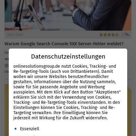
28.07.2020
0
Warum Google Search Console 5XX Server-Fehler meldet?
John Mueller von Google wurde von einem User via Twitter gefragt,
Datenschutzeinstellungen
warum Google Search Console (GSC) 5XX Server-Fehler meldet: Hey,
@JohnMu I am getting server error (5xx). My new posts are not
onlinesolutionsgroup.de nutzt Cookies, Tracking- und
Re-Targeting-Tools (auch von Drittanbietern). Damit
indexing. Any suggestion to FIX this? pic.twitter.com/UmzgyYcBvV...
wollen wir unsere Websites benutzerfreundlicher
gestalten, Informationen über die Nutzung sammeln,
sowie für Sie passende Angebote und Werbung
ausspielen. Mit dem Klick auf den Button "Akzeptieren"
erklären Sie sich mit der Verwendung von Cookies,
Tracking- und Re-Targeting-Tools einverstanden. In den
Einstellungen können Sie Cookies, Tracking- und Re-
Targeting verwalten. Ihre Einwilligung können Sie
jederzeit mit Wirkung für die Zukunft widerrufen.
Es folgt eine Liste der Service-Gruppen, für die eine Einwil
Essenziell