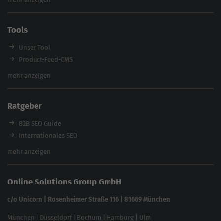
SEO Audit
E-Commerce SEO Agentur
Tools
Enterprise SEO Agentur
Workshops
Unser Tool
Product-Feed-CMS
Website Analyse
mehr anzeigen
Content Tool
Enterprise SEO Tool
Ratgeber
Backlink-Check
Ladezeiten-Check
B2B SEO Guide
Brand Protection Tool
Internationales SEO
Keyword Planner
eCommerce SEO
mehr anzeigen
Website SEO Check
Die besten Keywords finden
Keyword Datenbank
SEO Garantie
Online Solutions Group GmbH
feed2content.ai
In ChatGPT gefunden werden
Linkbuilding 2025
c/o Unicorn | Rosenheimer Straße 116 | 81669 München
Content-Guide
München
|
Düsseldorf
|
Bochum
|
Hamburg
|
Ulm