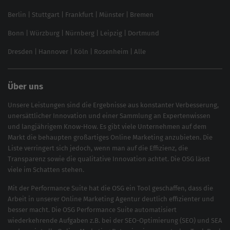
Local SEO
SEO für Online Shops
Berlin
|
Stuttgart
|
Frankfurt
|
Münster
|
Bremen
Inhouse SEO Guide
Bonn
|
Würzburg
|
Nürnberg
|
Leipzig
|
Dortmund
Brand Monitoring 2025
Dresden
|
Hannover
|
Köln
|
Rosenheim
|
Alle
Über uns
Unsere Leistungen sind die Ergebnisse aus konstanter Verbesserung,
unersättlicher Innovation und einer Sammlung an Expertenwissen
und langjährigem Know-How. Es gibt viele Unternehmen auf dem
Markt die behaupten großartiges
Online Marketing
anzubieten. Die
Liste verringert sich jedoch, wenn man auf die Effizienz, die
Transparenz sowie die qualitative Innovation achtet. Die OSG lässt
viele im Schatten stehen.
Mit der
Performance Suite
hat die OSG ein Tool geschaffen, dass die
Arbeit in unserer Online Marketing Agentur deutlich effizienter und
besser macht. Die OSG Performance Suite automatisiert
wiederkehrende Aufgaben z.B. bei der
SEO-Optimierung
(
SEO
) und
SEA