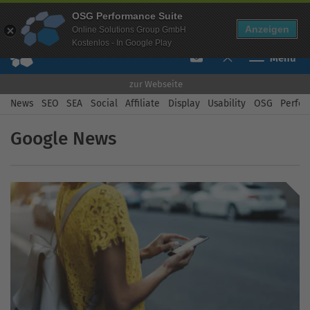
Mehr Infos zur Performance Suite
OSG Performance Suite
Free Checks
Über uns
Login
Free Account
Anzeigen
Online Solutions Group GmbH
Kostenlos - In Google Play
Toggle navi
zur Webseite
News
SEO
SEA
Social
Affiliate
Display
Usability
OSG
Perfor
Google News