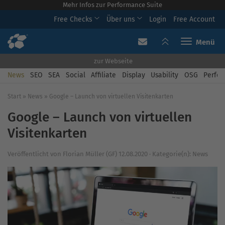
Mehr Infos zur Performance Suite
Free Checks
Über uns
Login
Free Account
Toggle navi
zur Webseite
News
SEO
SEA
Social
Affiliate
Display
Usability
OSG
Perfor
Start
»
News
»
Google – Launch von virtuellen Visitenkarten
Google – Launch von virtuellen
Visitenkarten
Veröffentlicht von
Florian Müller (GF)
12.08.2020
·
Kategorie(n):
News