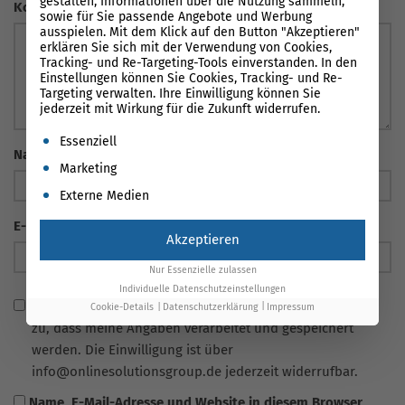
gestalten, Informationen über die Nutzung sammeln,
Kommentar
sowie für Sie passende Angebote und Werbung
ausspielen. Mit dem Klick auf den Button "Akzeptieren"
erklären Sie sich mit der Verwendung von Cookies,
Tracking- und Re-Targeting-Tools einverstanden. In den
Einstellungen können Sie Cookies, Tracking- und Re-
Targeting verwalten. Ihre Einwilligung können Sie
jederzeit mit Wirkung für die Zukunft widerrufen.
Es folgt eine Liste der Service-Gruppen, für die eine Einwil
Essenziell
Name
*
Marketing
Externe Medien
E-Mail Adresse
*
Akzeptieren
Nur Essenzielle zulassen
Individuelle Datenschutzeinstellungen
Ich habe die
Datenschutzerklärung
gelesen und stimme
Cookie-Details
Datenschutzerklärung
Impressum
zu, dass meine Angaben verarbeitet und gespeichert
werden. Die Einwilligung ist über
info@onlinesolutionsgroup.de jederzeit widerrufbar.
Name, E-Mail-Adresse und Website in diesem Browser