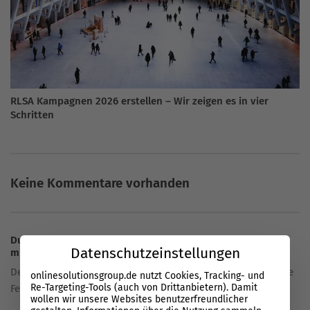
RLSA Kampagnen 2026 erstellen – Wir zeigen es in vier
Schritten
Keine Kommentare vorhanden
Du hast eine Frage oder eine Meinung zum Artikel? Teile sie
Datenschutzeinstellungen
mit uns!
Deine E-Mail-Adresse wird nicht veröffentlicht. Erforderliche
onlinesolutionsgroup.de nutzt Cookies, Tracking- und
Re-Targeting-Tools (auch von Drittanbietern). Damit
Felder sind markiert *
wollen wir unsere Websites benutzerfreundlicher