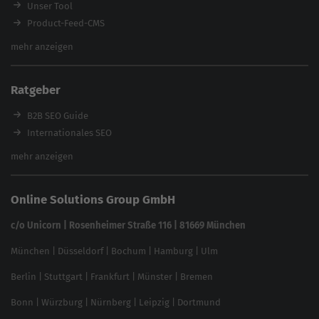
Workshops
Unser Tool
Product-Feed-CMS
Website Analyse
mehr anzeigen
Content Tool
Enterprise SEO Tool
Ratgeber
Backlink-Check
Ladezeiten-Check
B2B SEO Guide
Brand Protection Tool
Internationales SEO
Keyword Planner
eCommerce SEO
mehr anzeigen
Website SEO Check
Die besten Keywords finden
Keyword Datenbank
SEO Garantie
Online Solutions Group GmbH
feed2content.ai
In ChatGPT gefunden werden
Linkbuilding 2025
c/o Unicorn | Rosenheimer Straße 116 | 81669 München
Content-Guide
München
|
Düsseldorf
|
Bochum
|
Hamburg
|
Ulm
Local SEO
SEO für Online Shops
Berlin
|
Stuttgart
|
Frankfurt
|
Münster
|
Bremen
Inhouse SEO Guide
Bonn
|
Würzburg
|
Nürnberg
|
Leipzig
|
Dortmund
Brand Monitoring 2025