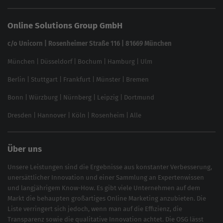
Website SEO Check
Die besten Keywords finden
Keyword Datenbank
SEO Garantie
Online Solutions Group GmbH
feed2content.ai
In ChatGPT gefunden werden
Linkbuilding 2025
c/o Unicorn | Rosenheimer Straße 116 | 81669 München
Content-Guide
München
|
Düsseldorf
|
Bochum
|
Hamburg
|
Ulm
Local SEO
SEO für Online Shops
Berlin
|
Stuttgart
|
Frankfurt
|
Münster
|
Bremen
Inhouse SEO Guide
Bonn
|
Würzburg
|
Nürnberg
|
Leipzig
|
Dortmund
Brand Monitoring 2025
Dresden
|
Hannover
|
Köln
|
Rosenheim
|
Alle
Über uns
Unsere Leistungen sind die Ergebnisse aus konstanter Verbesserung,
unersättlicher Innovation und einer Sammlung an Expertenwissen
und langjährigem Know-How. Es gibt viele Unternehmen auf dem
Markt die behaupten großartiges
Online Marketing
anzubieten. Die
Liste verringert sich jedoch, wenn man auf die Effizienz, die
Transparenz sowie die qualitative Innovation achtet. Die OSG lässt