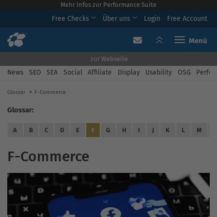
Mehr Infos zur Performance Suite
Free Checks
Über uns
Login
Free Account
Toggle navi
zur Webseite
News
SEO
SEA
Social
Affiliate
Display
Usability
OSG
Perfor
Glossar
F-Commerce
Glossar:
A
B
C
D
E
F
G
H
I
J
K
L
M
F-Commerce