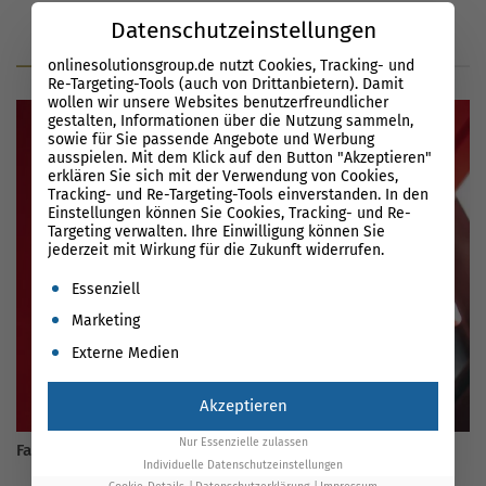
Datenschutzeinstellungen
Blog
Glossar
News
onlinesolutionsgroup.de nutzt Cookies, Tracking- und
Re-Targeting-Tools (auch von Drittanbietern). Damit
wollen wir unsere Websites benutzerfreundlicher
gestalten, Informationen über die Nutzung sammeln,
sowie für Sie passende Angebote und Werbung
ausspielen. Mit dem Klick auf den Button "Akzeptieren"
erklären Sie sich mit der Verwendung von Cookies,
Tracking- und Re-Targeting-Tools einverstanden. In den
Einstellungen können Sie Cookies, Tracking- und Re-
Targeting verwalten. Ihre Einwilligung können Sie
jederzeit mit Wirkung für die Zukunft widerrufen.
Es folgt eine Liste der Service-Gruppen, für die eine Einwil
Essenziell
Marketing
Externe Medien
Akzeptieren
Nur Essenzielle zulassen
Facebook: Die richtige Zielgruppe erreichen
Individuelle Datenschutzeinstellungen