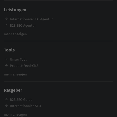
SEO Agentur Auswahl
Leistungen
Referenzen
E-Books
Internationale SEO Agentur
Magazin
B2B SEO Agentur
Webinare
Inhouse SEO Agentur
mehr anzeigen
SEO Audit
E-Commerce SEO Agentur
Tools
Enterprise SEO Agentur
Workshops
Unser Tool
Product-Feed-CMS
Website Analyse
mehr anzeigen
Content Tool
Enterprise SEO Tool
Ratgeber
Backlink-Check
Ladezeiten-Check
B2B SEO Guide
Brand Protection Tool
Internationales SEO
Keyword Planner
eCommerce SEO
mehr anzeigen