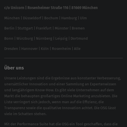
Linkbuilding 2025
c/o Unicorn | Rosenheimer Straße 116 | 81669 München
Content-Guide
München
|
Düsseldorf
|
Bochum
|
Hamburg
|
Ulm
Local SEO
SEO für Online Shops
Berlin
|
Stuttgart
|
Frankfurt
|
Münster
|
Bremen
Inhouse SEO Guide
Bonn
|
Würzburg
|
Nürnberg
|
Leipzig
|
Dortmund
Brand Monitoring 2025
Dresden
|
Hannover
|
Köln
|
Rosenheim
|
Alle
Über uns
Unsere Leistungen sind die Ergebnisse aus konstanter Verbesserung,
unersättlicher Innovation und einer Sammlung an Expertenwissen
und langjährigem Know-How. Es gibt viele Unternehmen auf dem
Markt die behaupten großartiges
Online Marketing
anzubieten. Die
Liste verringert sich jedoch, wenn man auf die Effizienz, die
Transparenz sowie die qualitative Innovation achtet. Die OSG lässt
viele im Schatten stehen.
Mit der
Performance Suite
hat die OSG ein Tool geschaffen, dass die