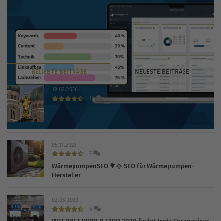
BELIEBTE
BEITRÄGE
NEUESTE
BEITRÄGE
19.02.2026
14
Die 30 wichtigsten Branchenbücher und Verzeichnisse
2026
05.11.2023
7
WärmepumpenSEO 🌳🌞 SEO für Wärmepumpen-
Hersteller
02.03.2020
5
INTERNET WORLD EXPO 2020 findet trotz Coronavirus