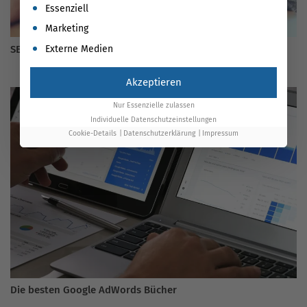
Es folgt eine Liste der Service-Gruppen, für die eine Einwil
Essenziell
Marketing
SEO-SEA Synergien
Externe Medien
Akzeptieren
Nur Essenzielle zulassen
Individuelle Datenschutzeinstellungen
Cookie-Details
Datenschutzerklärung
Impressum
Die besten Google AdWords Bücher