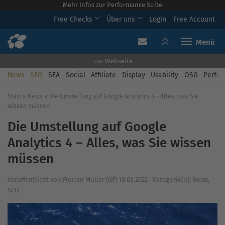
Mehr Infos zur Performance Suite
Free Checks
Über uns
Login
Free Account
Toggle navi
zur Webseite
News
SEO
SEA
Social
Affiliate
Display
Usability
OSG
Perfor
Start
»
News
»
Die Umstellung auf Google Analytics 4 – Alles, was Sie
wissen müssen
Die Umstellung auf Google
Analytics 4 – Alles, was Sie wissen
müssen
Veröffentlicht von
Florian Müller (GF)
18.03.2022
·
Kategorie(n):
News
,
SEO