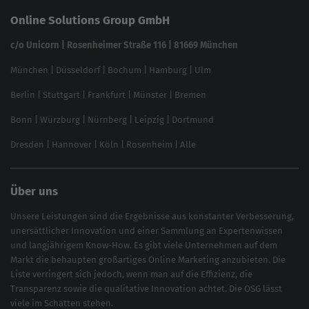
Keyword Datenbank
SEO Garantie
Online Solutions Group GmbH
feed2content.ai
In ChatGPT gefunden werden
Linkbuilding 2025
c/o Unicorn | Rosenheimer Straße 116 | 81669 München
Content-Guide
München
|
Düsseldorf
|
Bochum
|
Hamburg
|
Ulm
Local SEO
SEO für Online Shops
Berlin
|
Stuttgart
|
Frankfurt
|
Münster
|
Bremen
Inhouse SEO Guide
Bonn
|
Würzburg
|
Nürnberg
|
Leipzig
|
Dortmund
Brand Monitoring 2025
Dresden
|
Hannover
|
Köln
|
Rosenheim
|
Alle
Über uns
Unsere Leistungen sind die Ergebnisse aus konstanter Verbesserung,
unersättlicher Innovation und einer Sammlung an Expertenwissen
und langjährigem Know-How. Es gibt viele Unternehmen auf dem
Markt die behaupten großartiges
Online Marketing
anzubieten. Die
Liste verringert sich jedoch, wenn man auf die Effizienz, die
Transparenz sowie die qualitative Innovation achtet. Die OSG lässt
viele im Schatten stehen.