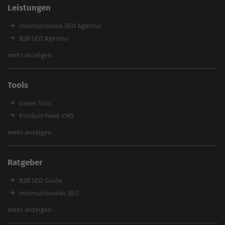
Leistungen
Referenzen
E-Books
Internationale SEO Agentur
Magazin
B2B SEO Agentur
Webinare
Inhouse SEO Agentur
mehr anzeigen
SEO Audit
E-Commerce SEO Agentur
Tools
Enterprise SEO Agentur
Workshops
Unser Tool
Product-Feed-CMS
Website Analyse
mehr anzeigen
Content Tool
Enterprise SEO Tool
Ratgeber
Backlink-Check
Ladezeiten-Check
B2B SEO Guide
Brand Protection Tool
Internationales SEO
Keyword Planner
eCommerce SEO
mehr anzeigen
Website SEO Check
Die besten Keywords finden