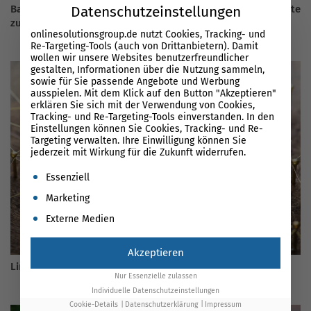
Barrierefreie Website 2026 – Pflichten, Fristen und Checkliste
Datenschutzeinstellungen
zur Umsetzung
onlinesolutionsgroup.de nutzt Cookies, Tracking- und
Re-Targeting-Tools (auch von Drittanbietern). Damit
wollen wir unsere Websites benutzerfreundlicher
gestalten, Informationen über die Nutzung sammeln,
sowie für Sie passende Angebote und Werbung
ausspielen. Mit dem Klick auf den Button "Akzeptieren"
erklären Sie sich mit der Verwendung von Cookies,
Tracking- und Re-Targeting-Tools einverstanden. In den
Einstellungen können Sie Cookies, Tracking- und Re-
Targeting verwalten. Ihre Einwilligung können Sie
jederzeit mit Wirkung für die Zukunft widerrufen.
Es folgt eine Liste der Service-Gruppen, für die eine Einwil
Essenziell
Marketing
Externe Medien
Akzeptieren
Linkbuilding 2026
Nur Essenzielle zulassen
Individuelle Datenschutzeinstellungen
Cookie-Details
Datenschutzerklärung
Impressum