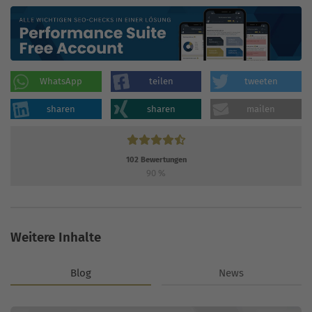
WhatsApp
teilen
tweeten
sharen
sharen
mailen
102
Bewertungen
90
%
Weitere Inhalte
Blog
News