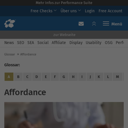
Mehr Infos zur Performance Suite
Free Checks
Über uns
Login
Free Account
Toggle navi
zur Webseite
News
SEO
SEA
Social
Affiliate
Display
Usability
OSG
Perfor
Glossar
Affordance
Glossar:
A
B
C
D
E
F
G
H
I
J
K
L
M
Affordance