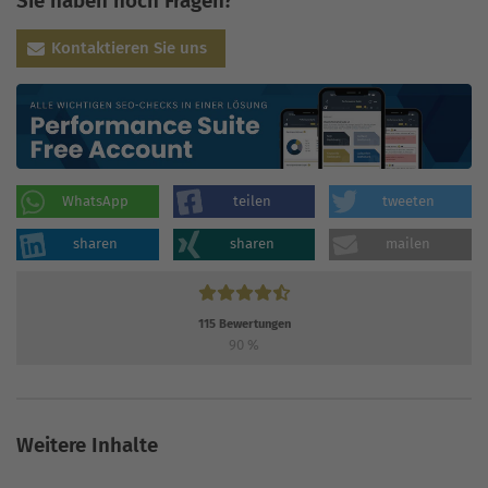
Sie haben noch Fragen?
Kontaktieren Sie uns
WhatsApp
teilen
tweeten
sharen
sharen
mailen
115
Bewertungen
90
%
Weitere Inhalte