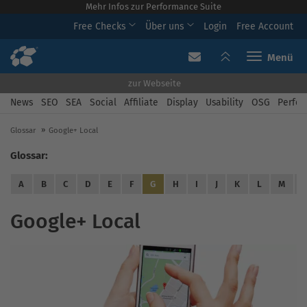
Mehr Infos zur Performance Suite
Free Checks
Über uns
Login
Free Account
Toggle navi
zur Webseite
News
SEO
SEA
Social
Affiliate
Display
Usability
OSG
Perfor
Glossar
Google+ Local
Glossar:
A
B
C
D
E
F
G
H
I
J
K
L
M
Google+ Local