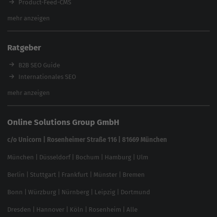
Product-Feed-CMS
Website Analyse
mehr anzeigen
Content Tool
Enterprise SEO Tool
Ratgeber
Backlink-Check
Ladezeiten-Check
B2B SEO Guide
Brand Protection Tool
Internationales SEO
Keyword Planner
eCommerce SEO
mehr anzeigen
Website SEO Check
Die besten Keywords finden
Keyword Datenbank
SEO Garantie
Online Solutions Group GmbH
feed2content.ai
In ChatGPT gefunden werden
Linkbuilding 2025
c/o Unicorn | Rosenheimer Straße 116 | 81669 München
Content-Guide
München
|
Düsseldorf
|
Bochum
|
Hamburg
|
Ulm
Local SEO
SEO für Online Shops
Berlin
|
Stuttgart
|
Frankfurt
|
Münster
|
Bremen
Inhouse SEO Guide
Bonn
|
Würzburg
|
Nürnberg
|
Leipzig
|
Dortmund
Brand Monitoring 2025
Dresden
|
Hannover
|
Köln
|
Rosenheim
|
Alle