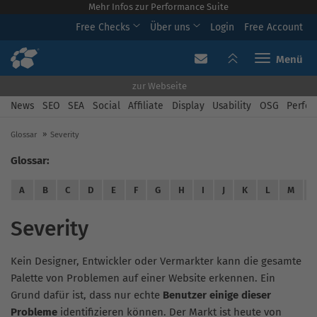
Mehr Infos zur Performance Suite
Free Checks
Über uns
Login
Free Account
Toggle navi
zur Webseite
News
SEO
SEA
Social
Affiliate
Display
Usability
OSG
Perfor
Glossar
Severity
Glossar:
A
B
C
D
E
F
G
H
I
J
K
L
M
Severity
Kein Designer, Entwickler oder Vermarkter kann die gesamte
Palette von Problemen auf einer Website erkennen. Ein
Grund dafür ist, dass nur echte
Benutzer einige dieser
Probleme
identifizieren können. Der Markt ist heute von