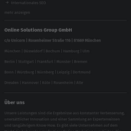
Brand Protection Tool
Internationales SEO
Keyword Planner
eCommerce SEO
mehr anzeigen
Website SEO Check
Die besten Keywords finden
Keyword Datenbank
SEO Garantie
Online Solutions Group GmbH
feed2content.ai
In ChatGPT gefunden werden
Linkbuilding 2025
c/o Unicorn | Rosenheimer Straße 116 | 81669 München
Content-Guide
München
|
Düsseldorf
|
Bochum
|
Hamburg
|
Ulm
Local SEO
SEO für Online Shops
Berlin
|
Stuttgart
|
Frankfurt
|
Münster
|
Bremen
Inhouse SEO Guide
Bonn
|
Würzburg
|
Nürnberg
|
Leipzig
|
Dortmund
Brand Monitoring 2025
Dresden
|
Hannover
|
Köln
|
Rosenheim
|
Alle
Über uns
Unsere Leistungen sind die Ergebnisse aus konstanter Verbesserung,
unersättlicher Innovation und einer Sammlung an Expertenwissen
und langjährigem Know-How. Es gibt viele Unternehmen auf dem