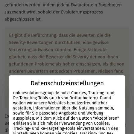
gefunden werden, indem jedem Evaluator ein Fragebogen
zugesandt wird, sobald der Evaluierungsprozess
abgeschlossen ist.
Es gibt die Befürchtung, dass die Bewerter, die die
Severity-Bewertungen durchführen, eine gewisse
Verzerrung aufweisen könnten. Einige Fachleute
glauben, dass die Bewerter die Severity der von ihnen
gefundenen Probleme als höher einschätzen, als die von
anderen Bewertern entdeckten Problemen. Nielsen fand
jedoch heraus, dass die Severity-Bewertung eines
Datenschutzeinstellungen
Usability-Problems durch einen
Evaluator
im
Wesentlichen unabhängig davon ist, ob der Evaluator
onlinesolutionsgroup.de nutzt Cookies, Tracking- und
Re-Targeting-Tools (auch von Drittanbietern). Damit
dieses Problem gefunden hatte.
wollen wir unsere Websites benutzerfreundlicher
gestalten, Informationen über die Nutzung sammeln,
sowie für Sie passende Angebote und Werbung
Es gibt eine
positive Korrelation
zwischen den Severity-
ausspielen. Mit dem Klick auf den Button "Akzeptieren"
Bewertungen der Bewerter und der Anzahl der Evaluatoren,
erklären Sie sich mit der Verwendung von Cookies,
Tracking- und Re-Targeting-Tools einverstanden. In den
die jedes Problem gefunden haben. Dieser Zusammenhang
Einstellungen können Sie Cookies, Tracking- und Re-