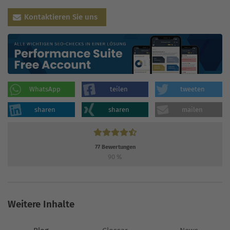
Kontaktieren Sie uns
WhatsApp
teilen
tweeten
sharen
sharen
mailen
77
Bewertungen
90
%
Weitere Inhalte