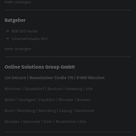
mehr anzeigen
Content Tool
Enterprise SEO Tool
Ratgeber
Backlink-Check
Ladezeiten-Check
B2B SEO Guide
Brand Protection Tool
Internationales SEO
Keyword Planner
eCommerce SEO
mehr anzeigen
Website SEO Check
Die besten Keywords finden
Keyword Datenbank
SEO Garantie
Online Solutions Group GmbH
feed2content.ai
In ChatGPT gefunden werden
Linkbuilding 2025
c/o Unicorn | Rosenheimer Straße 116 | 81669 München
Content-Guide
München
|
Düsseldorf
|
Bochum
|
Hamburg
|
Ulm
Local SEO
SEO für Online Shops
Berlin
|
Stuttgart
|
Frankfurt
|
Münster
|
Bremen
Inhouse SEO Guide
Bonn
|
Würzburg
|
Nürnberg
|
Leipzig
|
Dortmund
Brand Monitoring 2025
Dresden
|
Hannover
|
Köln
|
Rosenheim
|
Alle