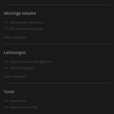
Wichtige Inhalte
SEO Agentur München
SEO Optimierung 2026
Backlink-Audit 2026
mehr anzeigen
Content Agentur
SEO Agentur Auswahl
Leistungen
Referenzen
E-Books
Internationale SEO Agentur
Magazin
B2B SEO Agentur
Webinare
Inhouse SEO Agentur
mehr anzeigen
SEO Audit
E-Commerce SEO Agentur
Tools
Enterprise SEO Agentur
Workshops
Unser Tool
Product-Feed-CMS
Website Analyse