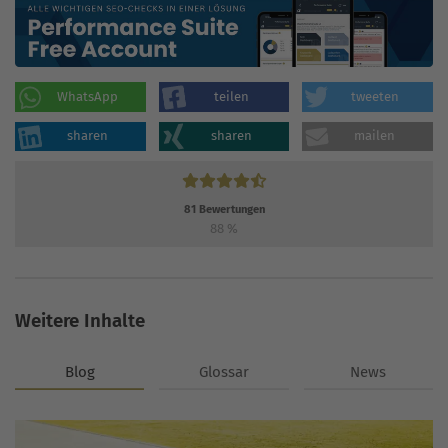
WhatsApp
teilen
tweeten
sharen
sharen
mailen
81
Bewertungen
88
%
Weitere Inhalte
Blog
Glossar
News