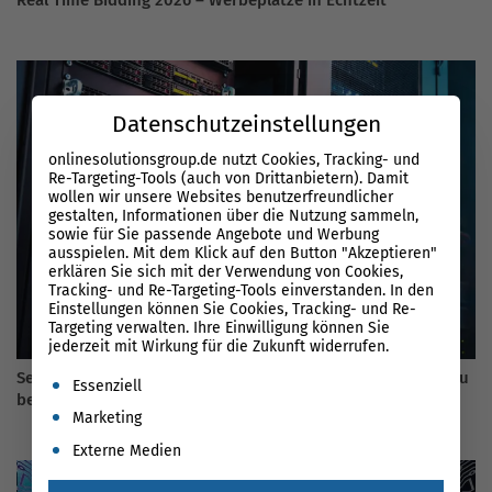
Datenschutzeinstellungen
onlinesolutionsgroup.de nutzt Cookies, Tracking- und
Re-Targeting-Tools (auch von Drittanbietern). Damit
wollen wir unsere Websites benutzerfreundlicher
gestalten, Informationen über die Nutzung sammeln,
sowie für Sie passende Angebote und Werbung
ausspielen. Mit dem Klick auf den Button "Akzeptieren"
erklären Sie sich mit der Verwendung von Cookies,
Tracking- und Re-Targeting-Tools einverstanden. In den
Einstellungen können Sie Cookies, Tracking- und Re-
Targeting verwalten. Ihre Einwilligung können Sie
jederzeit mit Wirkung für die Zukunft widerrufen.
Server Umzug Checkliste 2026 – Was beim Hosterwechsel zu
Es folgt eine Liste der Service-Gruppen, für die eine Einwil
Essenziell
beachten ist
Marketing
Externe Medien