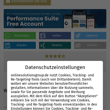
Kontaktieren Sie uns
WhatsApp
teilen
tweeten
sharen
sharen
mailen
87
Bewertungen
Datenschutzeinstellungen
90
%
onlinesolutionsgroup.de nutzt Cookies, Tracking- und
Re-Targeting-Tools (auch von Drittanbietern). Damit
wollen wir unsere Websites benutzerfreundlicher
gestalten, Informationen über die Nutzung sammeln,
Weitere Inhalte
sowie für Sie passende Angebote und Werbung
ausspielen. Mit dem Klick auf den Button "Akzeptieren"
erklären Sie sich mit der Verwendung von Cookies,
Blog
Glossar
News
Tracking- und Re-Targeting-Tools einverstanden. In den
Einstellungen können Sie Cookies, Tracking- und Re-