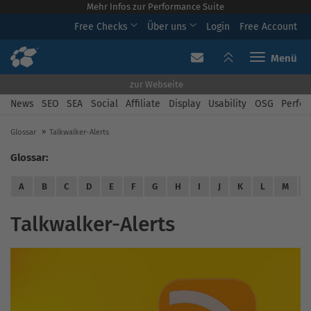
Mehr Infos zur Performance Suite
Free Checks
Über uns
Login
Free Account
Toggle navi
zur Webseite
News
SEO
SEA
Social
Affiliate
Display
Usability
OSG
Perfor
Glossar
Talkwalker-Alerts
Glossar:
A
B
C
D
E
F
G
H
I
J
K
L
M
Talkwalker-Alerts