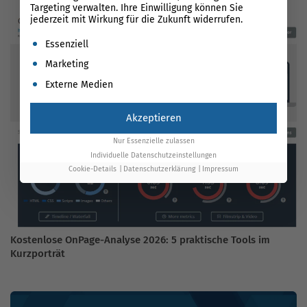
Targeting verwalten. Ihre Einwilligung können Sie
jederzeit mit Wirkung für die Zukunft widerrufen.
Es folgt eine Liste der Service-Gruppen, für die eine Einwil
Essenziell
Marketing
Externe Medien
Akzeptieren
Nur Essenzielle zulassen
Individuelle Datenschutzeinstellungen
Cookie-Details
Datenschutzerklärung
Impressum
Kostenlose OnPage-Analyse 2026: 5 praktische Tools im
Kurzporträt