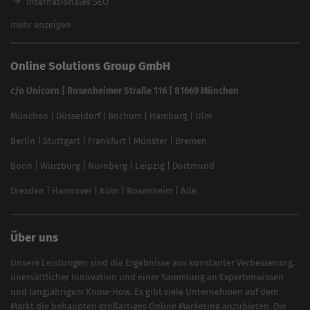
Internationales SEO
Keyword Planner
eCommerce SEO
mehr anzeigen
Website SEO Check
Die besten Keywords finden
Keyword Datenbank
SEO Garantie
Online Solutions Group GmbH
feed2content.ai
In ChatGPT gefunden werden
Linkbuilding 2025
c/o Unicorn | Rosenheimer Straße 116 | 81669 München
Content-Guide
München
|
Düsseldorf
|
Bochum
|
Hamburg
|
Ulm
Local SEO
SEO für Online Shops
Berlin
|
Stuttgart
|
Frankfurt
|
Münster
|
Bremen
Inhouse SEO Guide
Bonn
|
Würzburg
|
Nürnberg
|
Leipzig
|
Dortmund
Brand Monitoring 2025
Dresden
|
Hannover
|
Köln
|
Rosenheim
|
Alle
Über uns
Unsere Leistungen sind die Ergebnisse aus konstanter Verbesserung,
unersättlicher Innovation und einer Sammlung an Expertenwissen
und langjährigem Know-How. Es gibt viele Unternehmen auf dem
Markt die behaupten großartiges
Online Marketing
anzubieten. Die