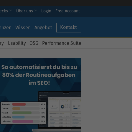
hecks
Über uns
Login
Free Account
Kontakt
enzen
Wissen
Angebot
ay
Usability
OSG
Performance Suite