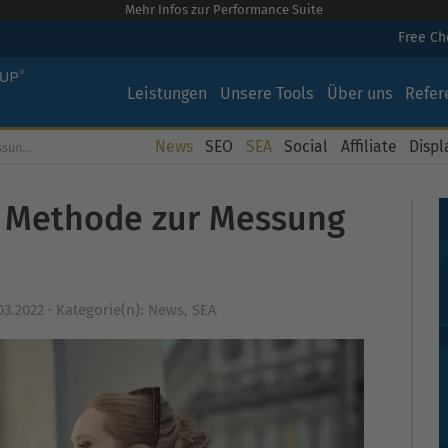
Mehr Infos zur Performance Suite
Free C
Leistungen
Unsere Tools
Über uns
Refer
News
SEO
SEA
Social
Affiliate
Displ
-Leads
 Methode zur Messung
03.2022
·
Kategorie(n):
News
,
SEA