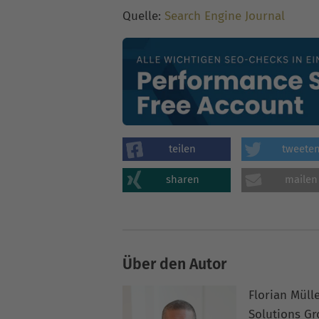
Quelle:
Search Engine Journal
teilen
tweete
sharen
mailen
Über den Autor
Florian Müll
Solutions G