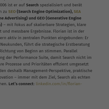
006 ist er auf
Search
spezialisiert und berät
n zu
SEO
(Search Engine Optimization),
SEA
ne Advertising) und GEO (Generative Engine
n)
– mit Fokus auf skalierbare Strategien, klare
t und messbare Ergebnisse. Florian ist in der
rn aktiv in zentralen Punkten eingebunden: Er
 Neukunden, führt die strategische Erstberatung
 Richtung von Beginn an stimmen. Parallel
ung der Performance Suite, damit Search nicht im
re Prozesse und Prioritäten effizient umgesetzt
nden deshalb Management-Perspektive, praktische
vation – immer mit dem Ziel, Search als echten
chen.
Let’s connect
:
linkedin.com/in/florian-