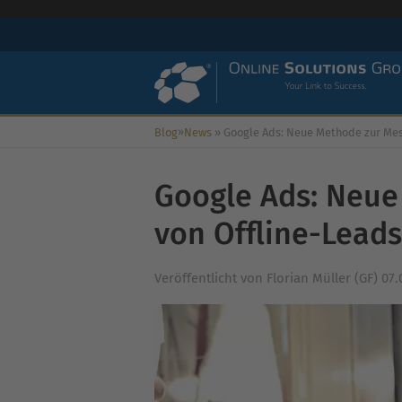
»
Blog
News
»
Google Ads: Neue Methode zur Messung von Offline
Google Ads: Neue
von Offline-Leads
Veröffentlicht von
Florian Müller (GF)
07.