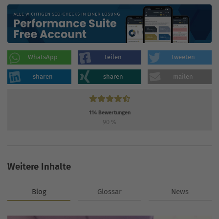
WhatsApp
teilen
tweeten
sharen
sharen
mailen
114
Bewertungen
90
%
Weitere Inhalte
Blog
Glossar
News