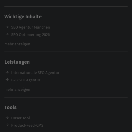
Wichtige Inhalte
SEO Agentur München
SEO Optimierung 2026
Backlink-Audit 2026
mehr anzeigen
Content Agentur
SEO Agentur Auswahl
Leistungen
Referenzen
E-Books
Internationale SEO Agentur
Magazin
B2B SEO Agentur
Webinare
Inhouse SEO Agentur
mehr anzeigen
SEO Audit
E-Commerce SEO Agentur
Tools
Enterprise SEO Agentur
Workshops
Unser Tool
Product-Feed-CMS