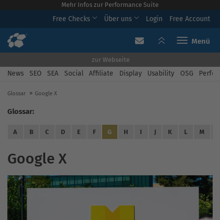
Mehr Infos zur Performance Suite
Free Checks
Über uns
Login
Free Account
Toggle navi
zur Webseite
News
SEO
SEA
Social
Affiliate
Display
Usability
OSG
Perfor
Glossar
Google X
Glossar:
A
B
C
D
E
F
G
H
I
J
K
L
M
Google X