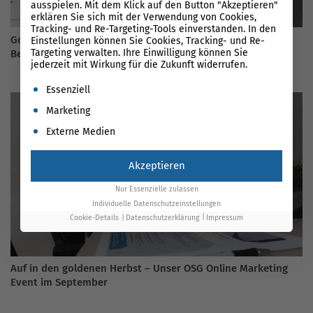
ausspielen. Mit dem Klick auf den Button "Akzeptieren"
erklären Sie sich mit der Verwendung von Cookies,
Tracking- und Re-Targeting-Tools einverstanden. In den
Google Analytics Anleitung: Die wichtigsten Begriffe und
Einstellungen können Sie Cookies, Tracking- und Re-
Targeting verwalten. Ihre Einwilligung können Sie
Berichte erklärt
jederzeit mit Wirkung für die Zukunft widerrufen.
Es folgt eine Liste der Service-Gruppen, für die eine Einwil
Essenziell
Marketing
Externe Medien
Akzeptieren
Nur Essenzielle zulassen
Individuelle Datenschutzeinstellungen
Cookie-Details
Datenschutzerklärung
Impressum
Auf in den goldenen Herbst – Unser OSG Online Marketing
Event im September