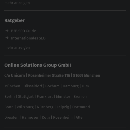
Website Analyse
mehr anzeigen
Content Tool
Enterprise SEO Tool
Ratgeber
Backlink-Check
Ladezeiten-Check
B2B SEO Guide
Brand Protection Tool
Internationales SEO
Keyword Planner
eCommerce SEO
mehr anzeigen
Website SEO Check
Die besten Keywords finden
Keyword Datenbank
SEO Garantie
Online Solutions Group GmbH
feed2content.ai
In ChatGPT gefunden werden
Linkbuilding 2025
c/o Unicorn | Rosenheimer Straße 116 | 81669 München
Content-Guide
München
|
Düsseldorf
|
Bochum
|
Hamburg
|
Ulm
Local SEO
SEO für Online Shops
Berlin
|
Stuttgart
|
Frankfurt
|
Münster
|
Bremen
Inhouse SEO Guide
Bonn
|
Würzburg
|
Nürnberg
|
Leipzig
|
Dortmund
Brand Monitoring 2025
Dresden
|
Hannover
|
Köln
|
Rosenheim
|
Alle