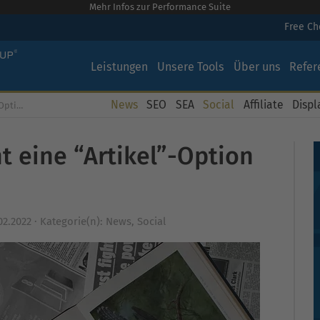
Mehr Infos zur Performance Suite
Free C
Leistungen
Unsere Tools
Über uns
Refer
News
SEO
SEA
Social
Affiliate
Displ
 Posts?
ht eine “Artikel”-Option
02.2022
·
Kategorie(n):
News
,
Social