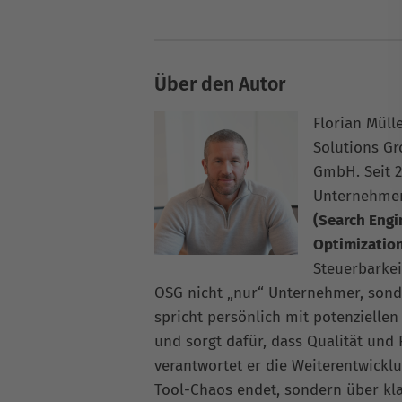
Über den Autor
Florian Müll
Solutions G
GmbH. Seit 2
Unternehme
(Search Engi
Optimizatio
Steuerbarkei
OSG nicht „nur“ Unternehmer, sonde
spricht persönlich mit potenziellen
und sorgt dafür, dass Qualität und
verantwortet er die Weiterentwickl
Tool-Chaos endet, sondern über kla