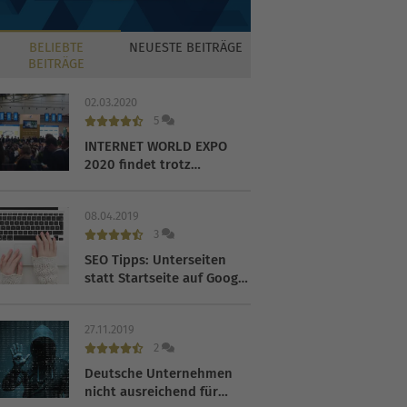
BELIEBTE
NEUESTE
BEITRÄGE
BEITRÄGE
02.03.2020
5
INTERNET WORLD EXPO
2020 findet trotz
Coronavirus statt
08.04.2019
3
SEO Tipps: Unterseiten
statt Startseite auf Google
ranken lassen
27.11.2019
2
Deutsche Unternehmen
nicht ausreichend für