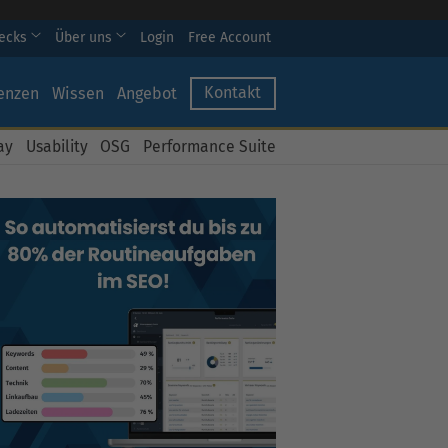
hecks
Über uns
Login
Free Account
Kontakt
enzen
Wissen
Angebot
ay
Usability
OSG
Performance Suite