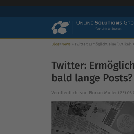
»
Blog
News
»
Twitter: Ermöglicht eine “Artikel”-Option bald lange
Twitter: Ermöglic
bald lange Posts?
Veröffentlicht von
Florian Müller (GF)
03.