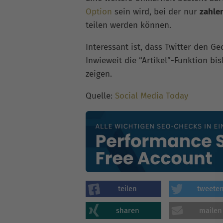
Option
sein wird, bei der nur
zahle
teilen werden können.
Interessant ist, dass Twitter den 
Inwieweit die “Artikel”-Funktion bi
zeigen.
Quelle:
Social Media Today
teilen
tweete
sharen
mailen