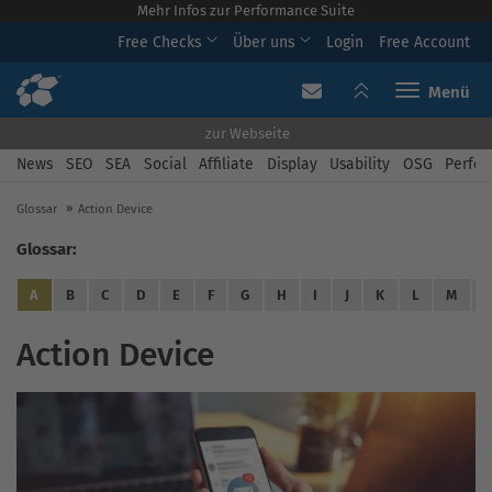
Mehr Infos zur Performance Suite
Free Checks
Über uns
Login
Free Account
Toggle navi
zur Webseite
News
SEO
SEA
Social
Affiliate
Display
Usability
OSG
Perfor
Glossar
Action Device
Glossar:
A
B
C
D
E
F
G
H
I
J
K
L
M
Action Device