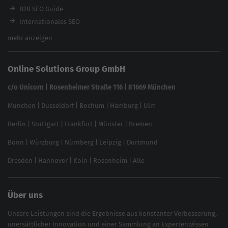
Ladezeiten-Check
B2B SEO Guide
Brand Protection Tool
Internationales SEO
Keyword Planner
eCommerce SEO
mehr anzeigen
Website SEO Check
Die besten Keywords finden
Keyword Datenbank
SEO Garantie
Online Solutions Group GmbH
feed2content.ai
In ChatGPT gefunden werden
Linkbuilding 2025
c/o Unicorn | Rosenheimer Straße 116 | 81669 München
Content-Guide
München
|
Düsseldorf
|
Bochum
|
Hamburg
|
Ulm
Local SEO
SEO für Online Shops
Berlin
|
Stuttgart
|
Frankfurt
|
Münster
|
Bremen
Inhouse SEO Guide
Bonn
|
Würzburg
|
Nürnberg
|
Leipzig
|
Dortmund
Brand Monitoring 2025
Dresden
|
Hannover
|
Köln
|
Rosenheim
|
Alle
Über uns
Unsere Leistungen sind die Ergebnisse aus konstanter Verbesserung,
unersättlicher Innovation und einer Sammlung an Expertenwissen