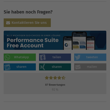
Sie haben noch Fragen?
Kontaktieren Sie uns
WhatsApp
teilen
tweeten
sharen
sharen
mailen
87
Bewertungen
92
%