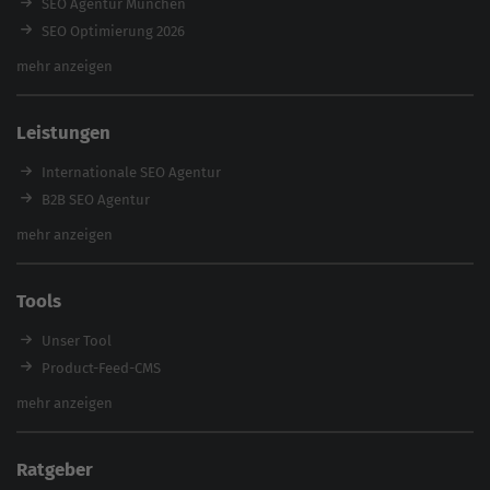
SEO Agentur München
SEO Optimierung 2026
Backlink-Audit 2026
mehr anzeigen
Content Agentur
SEO Agentur Auswahl
Leistungen
Referenzen
E-Books
Internationale SEO Agentur
Magazin
B2B SEO Agentur
Webinare
Inhouse SEO Agentur
mehr anzeigen
SEO Audit
E-Commerce SEO Agentur
Tools
Enterprise SEO Agentur
Workshops
Unser Tool
Product-Feed-CMS
Website Analyse
mehr anzeigen
Content Tool
Enterprise SEO Tool
Ratgeber
Backlink-Check