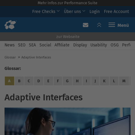
Mehr Infos zur Performance Suite
Free Checks
Über uns
Login
Free Account
Toggle navi
zur Webseite
News
SEO
SEA
Social
Affiliate
Display
Usability
OSG
Perfor
Glossar
Adaptive Interfaces
Glossar:
A
B
C
D
E
F
G
H
I
J
K
L
M
Adaptive Interfaces