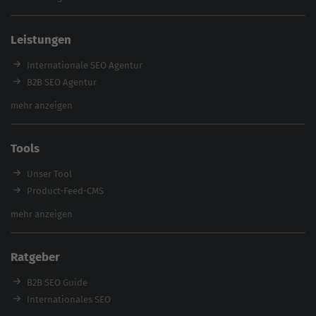
Content Agentur
SEO Agentur Auswahl
Leistungen
Referenzen
E-Books
Internationale SEO Agentur
Magazin
B2B SEO Agentur
Webinare
Inhouse SEO Agentur
mehr anzeigen
SEO Audit
E-Commerce SEO Agentur
Tools
Enterprise SEO Agentur
Workshops
Unser Tool
Product-Feed-CMS
Website Analyse
mehr anzeigen
Content Tool
Enterprise SEO Tool
Ratgeber
Backlink-Check
Ladezeiten-Check
B2B SEO Guide
Brand Protection Tool
Internationales SEO
Keyword Planner