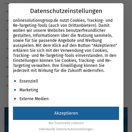
Datenschutzeinstellungen
Cross-Site-Request-Forgery (CSRF)
onlinesolutionsgroup.de nutzt Cookies, Tracking- und
Interfaces
Re-Targeting-Tools (auch von Drittanbietern). Damit
Nudging
wollen wir unsere Websites benutzerfreundlicher
gestalten, Informationen über die Nutzung sammeln,
Absence of Anti-CSRF Tokens
sowie für Sie passende Angebote und Werbung
ausspielen. Mit dem Klick auf den Button "Akzeptieren"
Link Prefetching
erklären Sie sich mit der Verwendung von Cookies,
Tracking- und Re-Targeting-Tools einverstanden. In den
Anti CSRF Token Scanner
Einstellungen können Sie Cookies, Tracking- und Re-
Targeting verwalten. Ihre Einwilligung können Sie
Automotive User Interfaces
jederzeit mit Wirkung für die Zukunft widerrufen.
Yahoo! Slurp
Es folgt eine Liste der Service-Gruppen, für die eine Einwil
Essenziell
X-Frame-Options header not set
Marketing
Externe Medien
Akzeptieren
Nur Essenzielle zulassen
Individuelle Datenschutzeinstellungen