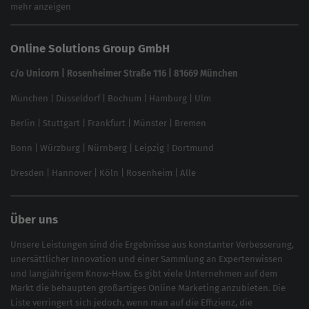
eCommerce SEO
mehr anzeigen
Website SEO Check
Die besten Keywords finden
Keyword Datenbank
SEO Garantie
Online Solutions Group GmbH
feed2content.ai
In ChatGPT gefunden werden
Linkbuilding 2025
c/o Unicorn | Rosenheimer Straße 116 | 81669 München
Content-Guide
München
|
Düsseldorf
|
Bochum
|
Hamburg
|
Ulm
Local SEO
SEO für Online Shops
Berlin
|
Stuttgart
|
Frankfurt
|
Münster
|
Bremen
Inhouse SEO Guide
Bonn
|
Würzburg
|
Nürnberg
|
Leipzig
|
Dortmund
Brand Monitoring 2025
Dresden
|
Hannover
|
Köln
|
Rosenheim
|
Alle
Über uns
Unsere Leistungen sind die Ergebnisse aus konstanter Verbesserung,
unersättlicher Innovation und einer Sammlung an Expertenwissen
und langjährigem Know-How. Es gibt viele Unternehmen auf dem
Markt die behaupten großartiges
Online Marketing
anzubieten. Die
Liste verringert sich jedoch, wenn man auf die Effizienz, die