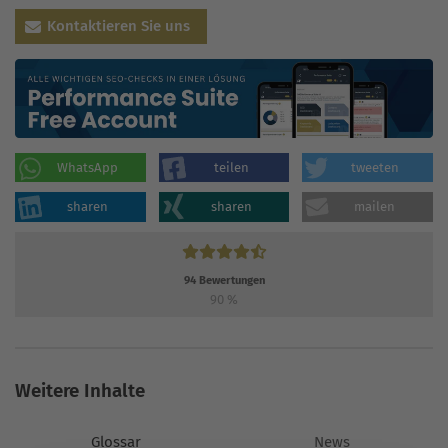
Kontaktieren Sie uns
WhatsApp
teilen
tweeten
sharen
sharen
mailen
94
Bewertungen
90
%
Weitere Inhalte
Glossar
News