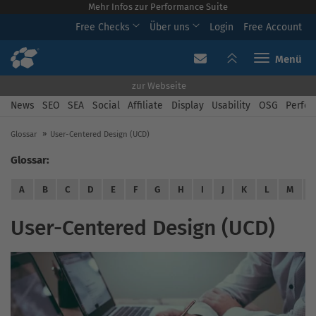
Mehr Infos zur Performance Suite
Free Checks
Über uns
Login
Free Account
Toggle navi
zur Webseite
News
SEO
SEA
Social
Affiliate
Display
Usability
OSG
Perfor
Glossar
User-Centered Design (UCD)
Glossar:
A
B
C
D
E
F
G
H
I
J
K
L
M
User-Centered Design (UCD)