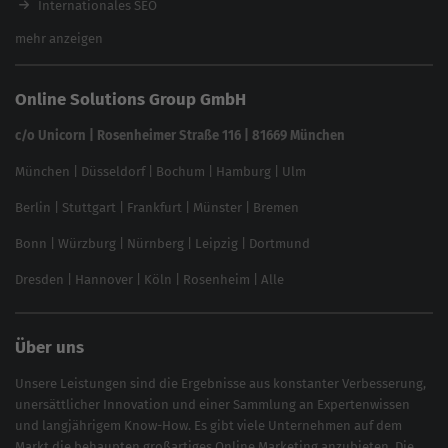
Brand Protection Tool
Internationales SEO
Keyword Planner
eCommerce SEO
mehr anzeigen
Website SEO Check
Die besten Keywords finden
Keyword Datenbank
SEO Garantie
Online Solutions Group GmbH
feed2content.ai
In ChatGPT gefunden werden
Linkbuilding 2025
c/o Unicorn | Rosenheimer Straße 116 | 81669 München
Content-Guide
München
|
Düsseldorf
|
Bochum
|
Hamburg
|
Ulm
Local SEO
SEO für Online Shops
Berlin
|
Stuttgart
|
Frankfurt
|
Münster
|
Bremen
Inhouse SEO Guide
Bonn
|
Würzburg
|
Nürnberg
|
Leipzig
|
Dortmund
Brand Monitoring 2025
Dresden
|
Hannover
|
Köln
|
Rosenheim
|
Alle
Über uns
Unsere Leistungen sind die Ergebnisse aus konstanter Verbesserung,
unersättlicher Innovation und einer Sammlung an Expertenwissen
und langjährigem Know-How. Es gibt viele Unternehmen auf dem
Markt die behaupten großartiges
Online Marketing
anzubieten. Die