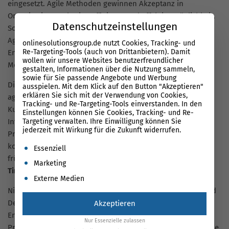
eingesetzt. Agile Methoden gewinnen Akzeptanz in
Organisationen als eine effiziente und effektive Möglichkeit,
Datenschutzeinstellungen
Software-Produkte zu entwickeln. UCD passt sehr gut zu
Agile. UCD passt aber auch zu anderen
onlinesolutionsgroup.de nutzt Cookies, Tracking- und
Re-Targeting-Tools (auch von Drittanbietern). Damit
Entwicklungsmethoden einschließlich der Wasserfall-
wollen wir unsere Websites benutzerfreundlicher
Methode.
gestalten, Informationen über die Nutzung sammeln,
sowie für Sie passende Angebote und Werbung
Die Vorteile, die sich aus der Einbeziehung von UCD in eine
ausspielen. Mit dem Klick auf den Button "Akzeptieren"
erklären Sie sich mit der Verwendung von Cookies,
agile Methodik ergeben, sind eine Fokussierung auf den
Tracking- und Re-Targeting-Tools einverstanden. In den
Kunden und eine Erhöhung der Transparenz für alle
Einstellungen können Sie Cookies, Tracking- und Re-
Interessengruppen. Die iterative Entwicklung reduziert das
Targeting verwalten. Ihre Einwilligung können Sie
jederzeit mit Wirkung für die Zukunft widerrufen.
Projektrisiko durch regelmäßige Rückmeldungen, fördert
kontinuierliche Verbesserungen und ermöglicht eine
Es folgt eine Liste der Service-Gruppen, für die eine Einwil
Essenziell
frühzeitige Realisierung von Geschäftsvorteilen und des
Marketing
Time-to-Market
.
Externe Medien
Nicht zuletzt ermöglicht die Kombination aus User-Centered
Design (UCD) und Agile eine deutliche Reduzierung der
Akzeptieren
Entwicklungskosten, eine signifikante Steigerung der
Nur Essenzielle zulassen
Produktivität und eine höhere Kundenzufriedenheit, weil die