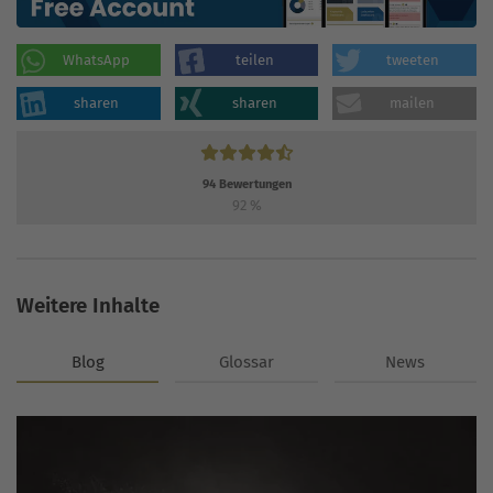
WhatsApp
teilen
tweeten
sharen
sharen
mailen
94
Bewertungen
92
%
Weitere Inhalte
Blog
Glossar
News