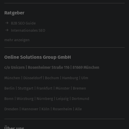
Content Tool
Enterprise SEO Tool
Ratgeber
Backlink-Check
Ladezeiten-Check
B2B SEO Guide
Brand Protection Tool
Internationales SEO
Keyword Planner
eCommerce SEO
mehr anzeigen
Website SEO Check
Die besten Keywords finden
Keyword Datenbank
SEO Garantie
Online Solutions Group GmbH
feed2content.ai
In ChatGPT gefunden werden
Linkbuilding 2025
c/o Unicorn | Rosenheimer Straße 116 | 81669 München
Content-Guide
München
|
Düsseldorf
|
Bochum
|
Hamburg
|
Ulm
Local SEO
SEO für Online Shops
Berlin
|
Stuttgart
|
Frankfurt
|
Münster
|
Bremen
Inhouse SEO Guide
Bonn
|
Würzburg
|
Nürnberg
|
Leipzig
|
Dortmund
Brand Monitoring 2025
Dresden
|
Hannover
|
Köln
|
Rosenheim
|
Alle
Über uns