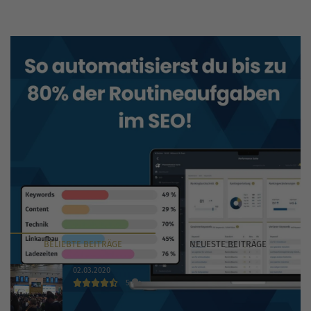
BELIEBTE
BEITRÄGE
NEUESTE
BEITRÄGE
02.03.2020
5
INTERNET WORLD EXPO 2020 findet trotz Coronavirus