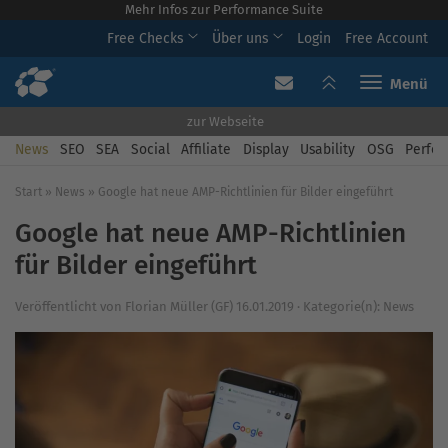
Mehr Infos zur Performance Suite
Free Checks
Über uns
Login
Free Account
Toggle navi
zur Webseite
News
SEO
SEA
Social
Affiliate
Display
Usability
OSG
Perfor
Start
»
News
»
Google hat neue AMP-Richtlinien für Bilder eingeführt
Google hat neue AMP-Richtlinien
für Bilder eingeführt
Veröffentlicht von
Florian Müller (GF)
16.01.2019
·
Kategorie(n):
News