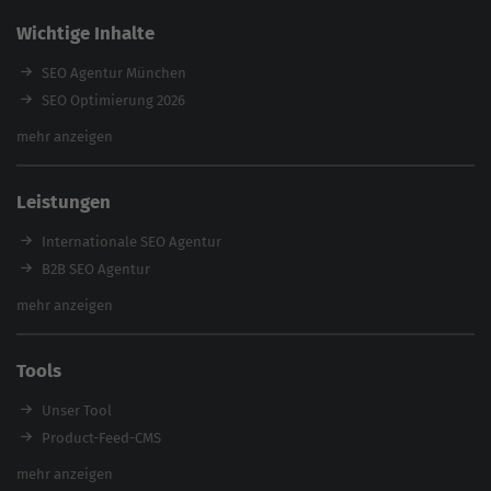
Wichtige Inhalte
SEO Agentur München
SEO Optimierung 2026
Backlink-Audit 2026
mehr anzeigen
Content Agentur
SEO Agentur Auswahl
Leistungen
Referenzen
E-Books
Internationale SEO Agentur
Magazin
B2B SEO Agentur
Webinare
Inhouse SEO Agentur
mehr anzeigen
SEO Audit
E-Commerce SEO Agentur
Tools
Enterprise SEO Agentur
Workshops
Unser Tool
Product-Feed-CMS
Website Analyse
mehr anzeigen