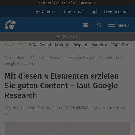
Mehr Infos zur Performance Suite
Free Checks
Über uns
Login
Free Account
Toggle navi
zur Webseite
News
SEO
SEA
Social
Affiliate
Display
Usability
OSG
Perfor
Start
»
News
»
Mit diesen 4 Elementen erzielen Sie guten Content – laut
Google Research
Mit diesen 4 Elementen erzielen
Sie guten Content – laut Google
Research
Veröffentlicht von
Florian Müller (GF)
25.05.2022
·
Kategorie(n):
News
,
SEO