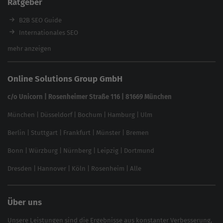
Ratgeber
Backlink-Check
Ladezeiten-Check
B2B SEO Guide
Brand Protection Tool
Internationales SEO
Keyword Planner
eCommerce SEO
mehr anzeigen
Website SEO Check
Die besten Keywords finden
Keyword Datenbank
SEO Garantie
Online Solutions Group GmbH
feed2content.ai
In ChatGPT gefunden werden
Linkbuilding 2025
c/o Unicorn | Rosenheimer Straße 116 | 81669 München
Content-Guide
München
|
Düsseldorf
|
Bochum
|
Hamburg
|
Ulm
Local SEO
SEO für Online Shops
Berlin
|
Stuttgart
|
Frankfurt
|
Münster
|
Bremen
Inhouse SEO Guide
Bonn
|
Würzburg
|
Nürnberg
|
Leipzig
|
Dortmund
Brand Monitoring 2025
Dresden
|
Hannover
|
Köln
|
Rosenheim
|
Alle
Über uns
Unsere Leistungen sind die Ergebnisse aus konstanter Verbesserung,