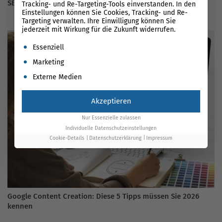
SEO Day 2022: Die Highlights und besten SEO-Tipps
Tracking- und Re-Targeting-Tools einverstanden. In den
Einstellungen können Sie Cookies, Tracking- und Re-
Targeting verwalten. Ihre Einwilligung können Sie
jederzeit mit Wirkung für die Zukunft widerrufen.
Es folgt eine Liste der Service-Gruppen, für die eine Einwil
Essenziell
Marketing
Externe Medien
Akzeptieren
Nur Essenzielle zulassen
Individuelle Datenschutzeinstellungen
Cookie-Details
Datenschutzerklärung
Impressum
Google Content Creation: Diese 5 Tipps müssen Sie 2026
kennen