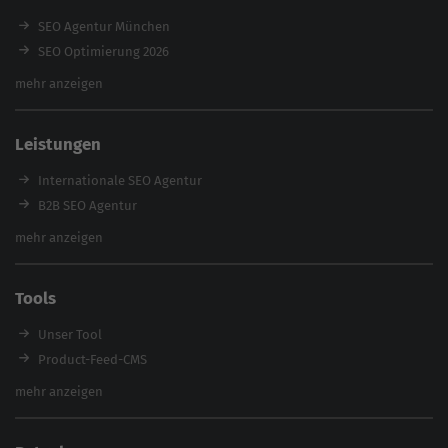
SEO Agentur München
SEO Optimierung 2026
Backlink-Audit 2026
mehr anzeigen
Content Agentur
SEO Agentur Auswahl
Leistungen
Referenzen
E-Books
Internationale SEO Agentur
Magazin
B2B SEO Agentur
Webinare
Inhouse SEO Agentur
mehr anzeigen
SEO Audit
E-Commerce SEO Agentur
Tools
Enterprise SEO Agentur
Workshops
Unser Tool
Product-Feed-CMS
Website Analyse
mehr anzeigen
Content Tool
Enterprise SEO Tool