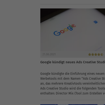
wiederholt gegen Anzeigenrichtlinien
verstoßen.Abstrafung für unerlaubte Werbun
Verstößen gegen...
21.06.2021
Google kündigt neues Ads Creative Stud
Google kündigte die Einführung eines neuen
Werbetools mit dem Namen “Ads Creative St
an, das mehrere Kreativtools vereinheitlichen
Ads Creative Studio wird die folgenden Tools
enthalten: Director Mix (Tool zum Erstellen 
Video-Assets in großem Umfang für
Unternehmen,...