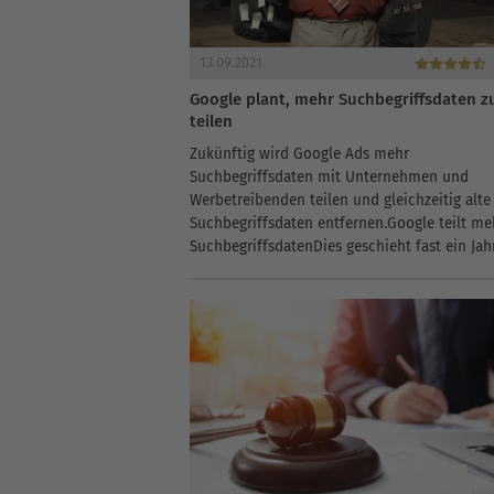
13.09.2021
Google plant, mehr Suchbegriffsdaten z
teilen
Zukünftig wird Google Ads mehr
Suchbegriffsdaten mit Unternehmen und
Werbetreibenden teilen und gleichzeitig alte
Suchbegriffsdaten entfernen.Google teilt me
SuchbegriffsdatenDies geschieht fast ein Jahr
nachdem die Suchmaschine sich dafür
entschieden hat, dass Suchbegriffsdaten mit
“unbedeutenden Daten” versteckt werden. D
Entscheidung...