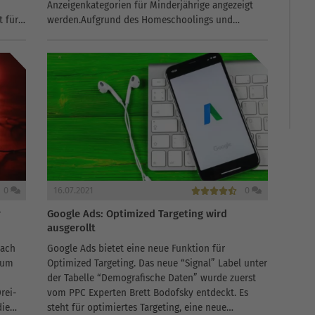
Anzeigenkategorien für Minderjährige angezeigt
t für
werden.Aufgrund des Homeschoolings und
anderer Online-Angebote für Kinder sind mehr
Kinder als je zuvor online. Der plötzliche Anstieg
von Onlinekursen...
0
16.07.2021
0
r
Google Ads: Optimized Targeting wird
ausgerollt
nach
Google Ads bietet eine neue Funktion für
 um
Optimized Targeting. Das neue “Signal” Label unter
der Tabelle “Demografische Daten” wurde zuerst
rei-
vom PPC Experten Brett Bodofsky entdeckt. Es
die
steht für optimiertes Targeting, eine neue