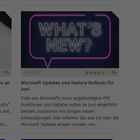
Funktion, die nach und nach an...
g“Bei
0
04.06.2021
0
io an
Microsoft Updates und Feature Rollouts für
Juni
Viele von Microsofts zuvor angekündigten PPC
udio”
Funktionen und Updates sollen im Juni eingeführt
 soll.
werden, zusammen mit einigen neuen
Ankündigungen. Hier erfahren Sie, was Sie über die
von
Microsoft Updates wissen müssen, um
sicherzustellen, dass Ihre Konten auf dem
neuesten Stand...