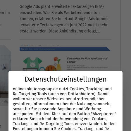
Google Ads plant erweiterte Textanzeigen (ETA)
ein im
einzustellen. Was Sie als Werbetreibende tun
können, erfahren Sie hier:Laut Google Ads können
le
erweiterte Textanzeigen ab Juni 2022 nicht mehr
erstellt werden. Diese Ankündigung erfolgt,
enste
nachdem im Februar der Standard-Anzeigentyp in
der Benutzeroberfläche von...
Datenschutzeinstellungen
onlinesolutionsgroup.de nutzt Cookies, Tracking- und
Re-Targeting-Tools (auch von Drittanbietern). Damit
wollen wir unsere Websites benutzerfreundlicher
0
21.08.2021
0
gestalten, Informationen über die Nutzung sammeln,
sowie für Sie passende Angebote und Werbung
Bei Google Shopping anmelden: So
ausspielen. Mit dem Klick auf den Button "Akzeptieren"
funktioniert’s!
erklären Sie sich mit der Verwendung von Cookies,
Tracking- und Re-Targeting-Tools einverstanden. In den
e
Für viele Unternehmen ist Google Shopping
Einstellungen können Sie Cookies, Tracking- und Re-