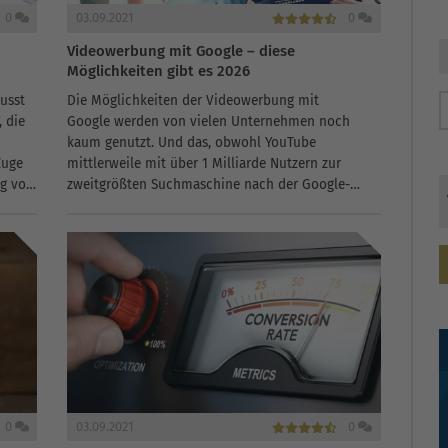
0
03.09.2021
0
Videowerbung mit Google – diese
Möglichkeiten gibt es 2026
usst
Die Möglichkeiten der Videowerbung mit
, die
Google werden von vielen Unternehmen noch
kaum genutzt. Und das, obwohl YouTube
Zuge
mittlerweile mit über 1 Milliarde Nutzern zur
ng von
zweitgrößten Suchmaschine nach der Google-
Suche geworden ist. Jeden Monat werden auf
YouTube mehr als 6 Milliarden...
0
03.09.2021
0