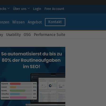
hecks
Über uns
Login
Free Account
Kontakt
enzen
Wissen
Angebot
ay
Usability
OSG
Performance Suite