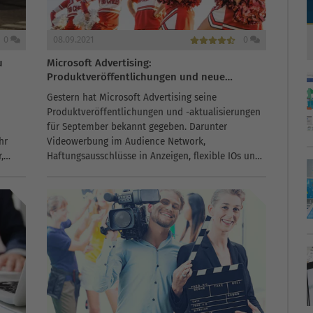
0
08.09.2021
0
u
Microsoft Advertising:
Produktveröffentlichungen und neue
Updates
Gestern hat Microsoft Advertising seine
Produktveröffentlichungen und -aktualisierungen
für September bekannt gegeben. Darunter
hr
Videowerbung im Audience Network,
,
Haftungsausschlüsse in Anzeigen, flexible IOs und
mehr. Hier erfahren Sie, was Werbetreibende
wissen müssen!Videoanzeigen im Microsoft
iese
Audience Network schaltenWerbetreibende haben
jetzt die...