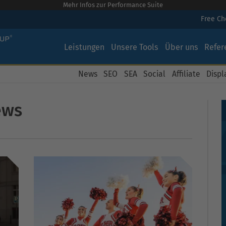
Mehr Infos zur Performance Suite
Free C
Leistungen
Unsere Tools
Über uns
Refer
News
SEO
SEA
Social
Affiliate
Displ
ews