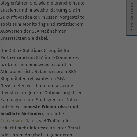
Blog erfahren Sie, wie die Branche heute
Free Account
aussieht und in welche Richtung Sie in
e Einwilligung erteilt werden kann. Die erste Service-Grup
Zukunft vordenken müssen. Vorgestellte
Tools zum Monitoring und statistischem
Auswerten der SEA Maßnahmen
unterstützen Sie dabei.
Die Online Solutions Group ist Ihr
Partner rund um SEA im E-Commerce,
für Unternehmenswebsites und im
Affiliatebereich. Neben unserem SEA
Blog mit den relevantesten SEA
News bieten wir Ihnen umfassende
Dienstleistungen zur Optimierung Ihrer
Kampagnen und Strategien an. Dabei
nutzen wir
neueste Erkenntnisse und
bewährte Methoden
, um hohe
Conversion-Rates
, viel Traffic oder
schlicht mehr Interesse an Ihrer Brand
oder Ihrem Angebot zu generieren.