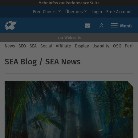
Mehr Infos zur Performance Suite
Free Checks
Über uns
Login
Free Account
Toggle navi
zur Webseite
News
SEO
SEA
Social
Affiliate
Display
Usability
OSG
Perfor
SEA Blog / SEA News