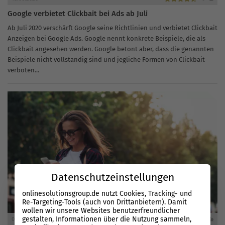
Google verbietet Clickbait bei Ads ab Juli
Ab Juli 2020 verschärft Google seine Richtlinien und verbietet Clickbait
Anzeigen bei Google Ads. Google nennt konkrete Beispiele, die als
Clickbait angesehen werden. Google betont aber, dass die genannten
Beispiele nicht vollständig sind und jegliche Formen von Clickbait
verboten...
Datenschutzeinstellungen
onlinesolutionsgroup.de nutzt Cookies, Tracking- und
Re-Targeting-Tools (auch von Drittanbietern). Damit
wollen wir unsere Websites benutzerfreundlicher
gestalten, Informationen über die Nutzung sammeln,
05.06.2020
0