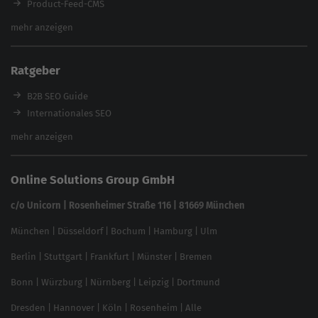
Product-Feed-CMS
Website Analyse
mehr anzeigen
Content Tool
Enterprise SEO Tool
Ratgeber
Backlink-Check
Ladezeiten-Check
B2B SEO Guide
Brand Protection Tool
Internationales SEO
Keyword Planner
eCommerce SEO
mehr anzeigen
Website SEO Check
Die besten Keywords finden
Keyword Datenbank
SEO Garantie
Online Solutions Group GmbH
feed2content.ai
In ChatGPT gefunden werden
Linkbuilding 2025
c/o Unicorn | Rosenheimer Straße 116 | 81669 München
Content-Guide
München
|
Düsseldorf
|
Bochum
|
Hamburg
|
Ulm
Local SEO
SEO für Online Shops
Berlin
|
Stuttgart
|
Frankfurt
|
Münster
|
Bremen
Inhouse SEO Guide
Bonn
|
Würzburg
|
Nürnberg
|
Leipzig
|
Dortmund
Brand Monitoring 2025
Dresden
|
Hannover
|
Köln
|
Rosenheim
|
Alle