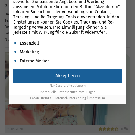
sowie für Sie passende Angebote und Werbung
Google Discovery Ads
ausspielen. Mit dem Klick auf den Button "Akzeptieren"
erklären Sie sich mit der Verwendung von Cookies,
Das Werbeformat Discovery Ads von Google ist nach einer längeren
Tracking- und Re-Targeting-Tools einverstanden. In den
Testphase endlich weltweit freigegeben. Die Anzeigen werden in
Einstellungen können Sie Cookies, Tracking- und Re-
Deutschland neben Google selbst auch in G-Mail, YouTube oder
Targeting verwalten. Ihre Einwilligung können Sie
jederzeit mit Wirkung für die Zukunft widerrufen.
Google Discover erscheinen.Die Werbungen werden je nach
Nutzerinteresse ausgespielt und haben durch...
Es folgt eine Liste der Service-Gruppen, für die eine Einwil
Essenziell
Marketing
Externe Medien
Akzeptieren
Nur Essenzielle zulassen
Individuelle Datenschutzeinstellungen
Cookie-Details
Datenschutzerklärung
Impressum
15.05.2020
0