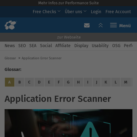
Mehr Infos zur Performance Suite
Free Checks
Über uns
Login
Free Account
Toggle navi
zur Webseite
News
SEO
SEA
Social
Affiliate
Display
Usability
OSG
Perfor
Glossar
Application Error Scanner
Glossar:
A
B
C
D
E
F
G
H
I
J
K
L
M
Application Error Scanner