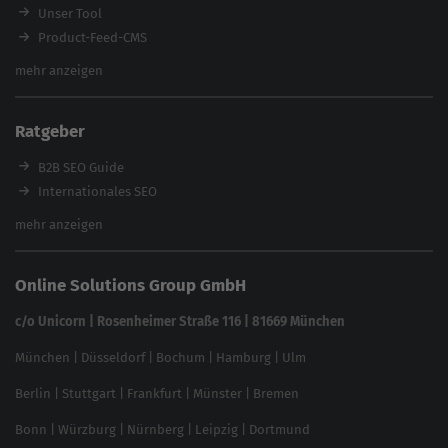
Workshops
Unser Tool
Product-Feed-CMS
Website Analyse
mehr anzeigen
Content Tool
Enterprise SEO Tool
Ratgeber
Backlink-Check
Ladezeiten-Check
B2B SEO Guide
Brand Protection Tool
Internationales SEO
Keyword Planner
eCommerce SEO
mehr anzeigen
Website SEO Check
Die besten Keywords finden
Keyword Datenbank
SEO Garantie
Online Solutions Group GmbH
feed2content.ai
In ChatGPT gefunden werden
Linkbuilding 2025
c/o Unicorn | Rosenheimer Straße 116 | 81669 München
Content-Guide
München
|
Düsseldorf
|
Bochum
|
Hamburg
|
Ulm
Local SEO
SEO für Online Shops
Berlin
|
Stuttgart
|
Frankfurt
|
Münster
|
Bremen
Inhouse SEO Guide
Bonn
|
Würzburg
|
Nürnberg
|
Leipzig
|
Dortmund
Brand Monitoring 2025