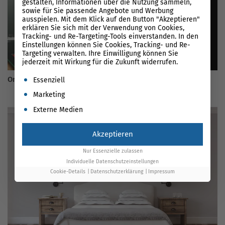
gestalten, Informationen über die Nutzung sammeln,
sowie für Sie passende Angebote und Werbung
ausspielen. Mit dem Klick auf den Button "Akzeptieren"
erklären Sie sich mit der Verwendung von Cookies,
Tracking- und Re-Targeting-Tools einverstanden. In den
Einstellungen können Sie Cookies, Tracking- und Re-
Targeting verwalten. Ihre Einwilligung können Sie
jederzeit mit Wirkung für die Zukunft widerrufen.
Es folgt eine Liste der Service-Gruppen, für die eine Einwil
Online Marketing für Lautsprecher und Hifi Branche
Essenziell
Marketing
Externe Medien
Akzeptieren
Nur Essenzielle zulassen
Individuelle Datenschutzeinstellungen
Cookie-Details
Datenschutzerklärung
Impressum