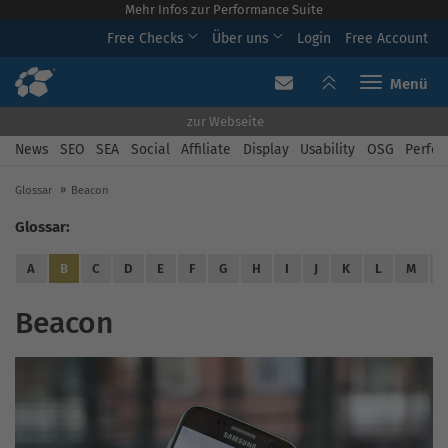
Mehr Infos zur Performance Suite
Free Checks
Über uns
Login
Free Account
Toggle navi
zur Webseite
News
SEO
SEA
Social
Affiliate
Display
Usability
OSG
Perfor
Glossar
Beacon
Glossar:
A
B
C
D
E
F
G
H
I
J
K
L
M
Beacon