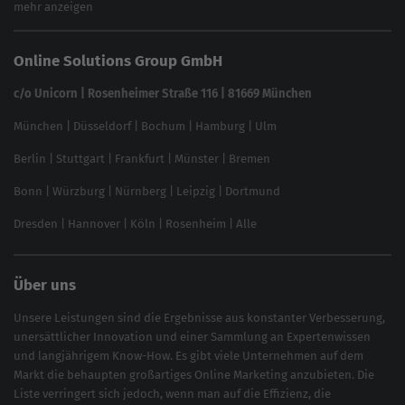
mehr anzeigen
Website SEO Check
Die besten Keywords finden
Keyword Datenbank
SEO Garantie
Online Solutions Group GmbH
feed2content.ai
In ChatGPT gefunden werden
Linkbuilding 2025
c/o Unicorn | Rosenheimer Straße 116 | 81669 München
Content-Guide
München
|
Düsseldorf
|
Bochum
|
Hamburg
|
Ulm
Local SEO
SEO für Online Shops
Berlin
|
Stuttgart
|
Frankfurt
|
Münster
|
Bremen
Inhouse SEO Guide
Bonn
|
Würzburg
|
Nürnberg
|
Leipzig
|
Dortmund
Brand Monitoring 2025
Dresden
|
Hannover
|
Köln
|
Rosenheim
|
Alle
Über uns
Unsere Leistungen sind die Ergebnisse aus konstanter Verbesserung,
unersättlicher Innovation und einer Sammlung an Expertenwissen
und langjährigem Know-How. Es gibt viele Unternehmen auf dem
Markt die behaupten großartiges
Online Marketing
anzubieten. Die
Liste verringert sich jedoch, wenn man auf die Effizienz, die