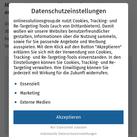
McDonald’s stattet Filialen mit Beacon-Sender
Datenschutzeinstellungen
aus
onlinesolutionsgroup.de nutzt Cookies, Tracking- und
Die amerikanische Fast Food Kette McDonald’s verwendet in
Re-Targeting-Tools (auch von Drittanbietern). Damit
30 Filialen in Deutschland mehrere Beacon-Sender. Das
wollen wir unsere Websites benutzerfreundlicher
gestalten, Informationen über die Nutzung sammeln,
bayrische Unternehmen BEACONinside produziert sie in
sowie für Sie passende Angebote und Werbung
Serie.
ausspielen. Mit dem Klick auf den Button "Akzeptieren"
erklären Sie sich mit der Verwendung von Cookies,
Tracking- und Re-Targeting-Tools einverstanden. In den
Einstellungen können Sie Cookies, Tracking- und Re-
Info
Targeting verwalten. Ihre Einwilligung können Sie
jederzeit mit Wirkung für die Zukunft widerrufen.
In den Fast Food Filialen erhalten Kunden mit
Es folgt eine Liste der Service-Gruppen, für die eine Einwil
kompatiblen mobilen Endgeräten in Zukunft
Push-
Essenziell
Nachrichten über Coupons
und neue Angebote. Dies soll
Marketing
sich ebenfalls positiv auf die Kundenbindung auswirken
Externe Medien
und den Käufern Zeit und Geld sparen. Die Kunden des
bayerischen Unternehmens erhalten zusätzlich auf
Akzeptieren
Wunsch Software Development Kits. Mit diesen lassen
sich ältere Geräte an die neue Technik anpassen.
Nur Essenzielle zulassen
Individuelle Datenschutzeinstellungen