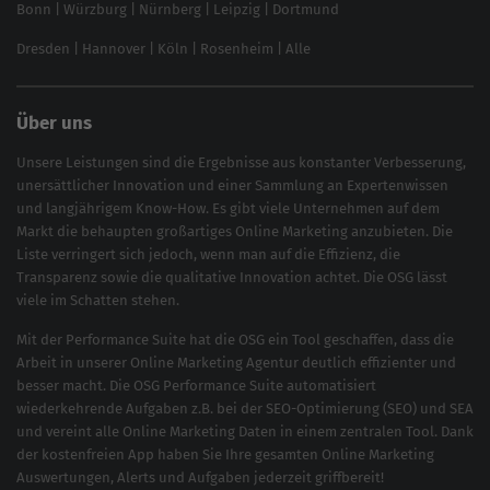
Bonn
|
Würzburg
|
Nürnberg
|
Leipzig
|
Dortmund
Brand Monitoring 2025
Dresden
|
Hannover
|
Köln
|
Rosenheim
|
Alle
Über uns
Unsere Leistungen sind die Ergebnisse aus konstanter Verbesserung,
unersättlicher Innovation und einer Sammlung an Expertenwissen
und langjährigem Know-How. Es gibt viele Unternehmen auf dem
Markt die behaupten großartiges
Online Marketing
anzubieten. Die
Liste verringert sich jedoch, wenn man auf die Effizienz, die
Transparenz sowie die qualitative Innovation achtet. Die OSG lässt
viele im Schatten stehen.
Mit der
Performance Suite
hat die OSG ein Tool geschaffen, dass die
Arbeit in unserer Online Marketing Agentur deutlich effizienter und
besser macht. Die OSG Performance Suite automatisiert
wiederkehrende Aufgaben z.B. bei der
SEO-Optimierung
(
SEO
) und
SEA
und vereint alle Online Marketing Daten in einem zentralen Tool. Dank
der kostenfreien App haben Sie Ihre gesamten Online Marketing
Auswertungen, Alerts und Aufgaben jederzeit griffbereit!