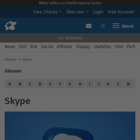
Mehr Infos zur Performance Suite
Free Checks
Über uns
Login
Free Account
Toggle navi
zur Webseite
News
SEO
SEA
Social
Affiliate
Display
Usability
OSG
Perfor
Glossar
Skype
Glossar:
A
B
C
D
E
F
G
H
I
J
K
L
M
Skype