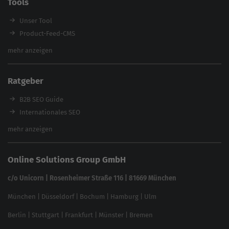
Tools
Enterprise SEO Agentur
Workshops
Unser Tool
Product-Feed-CMS
Website Analyse
mehr anzeigen
Content Tool
Enterprise SEO Tool
Ratgeber
Backlink-Check
Ladezeiten-Check
B2B SEO Guide
Brand Protection Tool
Internationales SEO
Keyword Planner
eCommerce SEO
mehr anzeigen
Website SEO Check
Die besten Keywords finden
Keyword Datenbank
SEO Garantie
Online Solutions Group GmbH
feed2content.ai
In ChatGPT gefunden werden
Linkbuilding 2025
c/o Unicorn | Rosenheimer Straße 116 | 81669 München
Content-Guide
München
|
Düsseldorf
|
Bochum
|
Hamburg
|
Ulm
Local SEO
SEO für Online Shops
Berlin
|
Stuttgart
|
Frankfurt
|
Münster
|
Bremen
Inhouse SEO Guide