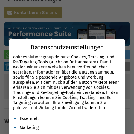
Kontaktieren Sie uns
Datenschutzeinstellungen
WhatsApp
teilen
tweeten
onlinesolutionsgroup.de nutzt Cookies, Tracking- und
Re-Targeting-Tools (auch von Drittanbietern). Damit
sharen
sharen
mailen
wollen wir unsere Websites benutzerfreundlicher
gestalten, Informationen über die Nutzung sammeln,
sowie für Sie passende Angebote und Werbung
ausspielen. Mit dem Klick auf den Button "Akzeptieren"
erklären Sie sich mit der Verwendung von Cookies,
92
Bewertungen
Tracking- und Re-Targeting-Tools einverstanden. In den
90
%
Einstellungen können Sie Cookies, Tracking- und Re-
Targeting verwalten. Ihre Einwilligung können Sie
jederzeit mit Wirkung für die Zukunft widerrufen.
Es folgt eine Liste der Service-Gruppen, für die eine Einwil
Essenziell
Weitere Inhalte
Marketing