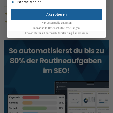
Externe Medien
Glossar
News
Click-to-call
Akzeptieren
Alert
Nur Essenzielle zulassen
Individuelle Datenschutzeinstellungen
Cookie-Details
Datenschutzerklärung
Impressum