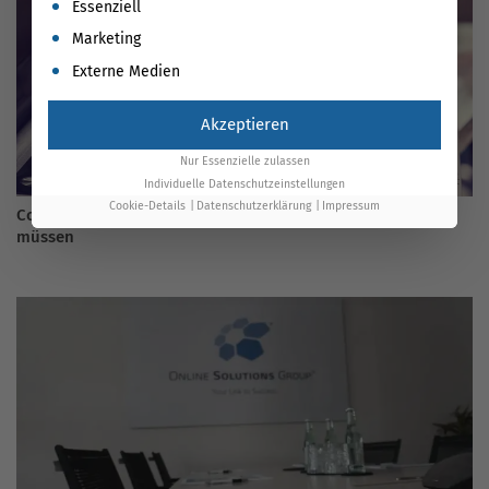
Es folgt eine Liste der Service-Gruppen, für die eine Einwil
Essenziell
Marketing
Externe Medien
Akzeptieren
Nur Essenzielle zulassen
Individuelle Datenschutzeinstellungen
Cookie-Details
Datenschutzerklärung
Impressum
Content-Erstellung für Produktseiten: Worauf Sie achten
müssen