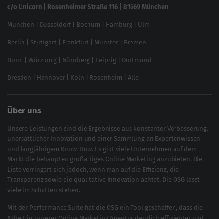
Linkbuilding 2025
c/o Unicorn | Rosenheimer Straße 116 | 81669 München
Content-Guide
München
|
Düsseldorf
|
Bochum
|
Hamburg
|
Ulm
Local SEO
SEO für Online Shops
Berlin
|
Stuttgart
|
Frankfurt
|
Münster
|
Bremen
Inhouse SEO Guide
Bonn
|
Würzburg
|
Nürnberg
|
Leipzig
|
Dortmund
Brand Monitoring 2025
Dresden
|
Hannover
|
Köln
|
Rosenheim
|
Alle
Über uns
Unsere Leistungen sind die Ergebnisse aus konstanter Verbesserung,
unersättlicher Innovation und einer Sammlung an Expertenwissen
und langjährigem Know-How. Es gibt viele Unternehmen auf dem
Markt die behaupten großartiges
Online Marketing
anzubieten. Die
Liste verringert sich jedoch, wenn man auf die Effizienz, die
Transparenz sowie die qualitative Innovation achtet. Die OSG lässt
viele im Schatten stehen.
Mit der
Performance Suite
hat die OSG ein Tool geschaffen, dass die
Arbeit in unserer Online Marketing Agentur deutlich effizienter und