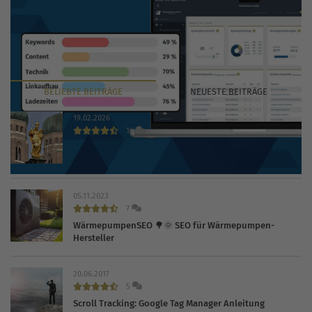
BELIEBTE
BEITRÄGE
NEUESTE
BEITRÄGE
19.02.2026
14
Die 30 wichtigsten Branchenbücher und Verzeichnisse
2026
05.11.2023
7
WärmepumpenSEO 🌳🌞 SEO für Wärmepumpen-
Hersteller
20.06.2017
5
Scroll Tracking: Google Tag Manager Anleitung