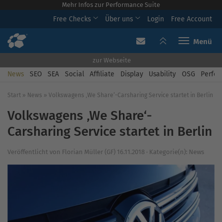
Mehr Infos zur Performance Suite
Free Checks
Über uns
Login
Free Account
Toggle navi
zur Webseite
News
SEO
SEA
Social
Affiliate
Display
Usability
OSG
Perfor
Start
»
News
»
Volkswagens ‚We Share‘-Carsharing Service startet in Berlin
Volkswagens ‚We Share‘-
Carsharing Service startet in Berlin
Veröffentlicht von
Florian Müller (GF)
16.11.2018
·
Kategorie(n):
News