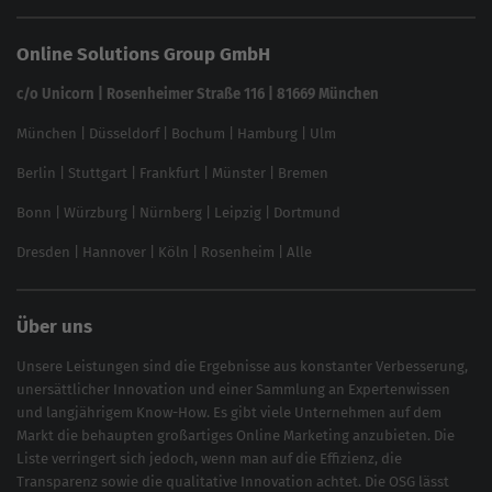
Website SEO Check
Die besten Keywords finden
Keyword Datenbank
SEO Garantie
Online Solutions Group GmbH
feed2content.ai
In ChatGPT gefunden werden
Linkbuilding 2025
c/o Unicorn | Rosenheimer Straße 116 | 81669 München
Content-Guide
München
|
Düsseldorf
|
Bochum
|
Hamburg
|
Ulm
Local SEO
SEO für Online Shops
Berlin
|
Stuttgart
|
Frankfurt
|
Münster
|
Bremen
Inhouse SEO Guide
Bonn
|
Würzburg
|
Nürnberg
|
Leipzig
|
Dortmund
Brand Monitoring 2025
Dresden
|
Hannover
|
Köln
|
Rosenheim
|
Alle
Über uns
Unsere Leistungen sind die Ergebnisse aus konstanter Verbesserung,
unersättlicher Innovation und einer Sammlung an Expertenwissen
und langjährigem Know-How. Es gibt viele Unternehmen auf dem
Markt die behaupten großartiges
Online Marketing
anzubieten. Die
Liste verringert sich jedoch, wenn man auf die Effizienz, die
Transparenz sowie die qualitative Innovation achtet. Die OSG lässt