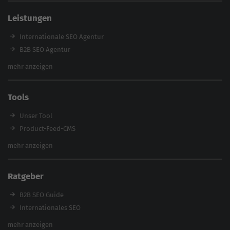
SEO Agentur Auswahl
Leistungen
Referenzen
E-Books
Internationale SEO Agentur
Magazin
B2B SEO Agentur
Webinare
Inhouse SEO Agentur
mehr anzeigen
SEO Audit
E-Commerce SEO Agentur
Tools
Enterprise SEO Agentur
Workshops
Unser Tool
Product-Feed-CMS
Website Analyse
mehr anzeigen
Content Tool
Enterprise SEO Tool
Ratgeber
Backlink-Check
Ladezeiten-Check
B2B SEO Guide
Brand Protection Tool
Internationales SEO
Keyword Planner
eCommerce SEO
mehr anzeigen