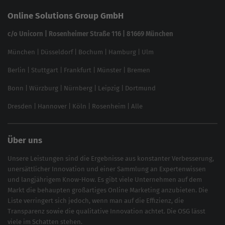
Keyword Datenbank
SEO Garantie
Online Solutions Group GmbH
feed2content.ai
In ChatGPT gefunden werden
Linkbuilding 2025
c/o Unicorn | Rosenheimer Straße 116 | 81669 München
Content-Guide
München
|
Düsseldorf
|
Bochum
|
Hamburg
|
Ulm
Local SEO
SEO für Online Shops
Berlin
|
Stuttgart
|
Frankfurt
|
Münster
|
Bremen
Inhouse SEO Guide
Bonn
|
Würzburg
|
Nürnberg
|
Leipzig
|
Dortmund
Brand Monitoring 2025
Dresden
|
Hannover
|
Köln
|
Rosenheim
|
Alle
Über uns
Unsere Leistungen sind die Ergebnisse aus konstanter Verbesserung,
unersättlicher Innovation und einer Sammlung an Expertenwissen
und langjährigem Know-How. Es gibt viele Unternehmen auf dem
Markt die behaupten großartiges
Online Marketing
anzubieten. Die
Liste verringert sich jedoch, wenn man auf die Effizienz, die
Transparenz sowie die qualitative Innovation achtet. Die OSG lässt
viele im Schatten stehen.