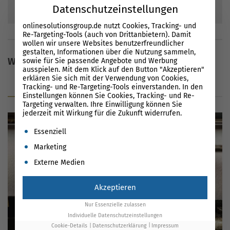
96
Bewertungen
Datenschutzeinstellungen
88
%
onlinesolutionsgroup.de nutzt Cookies, Tracking- und
Re-Targeting-Tools (auch von Drittanbietern). Damit
wollen wir unsere Websites benutzerfreundlicher
gestalten, Informationen über die Nutzung sammeln,
Weitere Inhalte
sowie für Sie passende Angebote und Werbung
ausspielen. Mit dem Klick auf den Button "Akzeptieren"
erklären Sie sich mit der Verwendung von Cookies,
Tracking- und Re-Targeting-Tools einverstanden. In den
Blog
Glossar
News
Einstellungen können Sie Cookies, Tracking- und Re-
Targeting verwalten. Ihre Einwilligung können Sie
jederzeit mit Wirkung für die Zukunft widerrufen.
Es folgt eine Liste der Service-Gruppen, für die eine Einwil
Essenziell
Marketing
Externe Medien
Akzeptieren
Nur Essenzielle zulassen
Individuelle Datenschutzeinstellungen
Cookie-Details
Datenschutzerklärung
Impressum