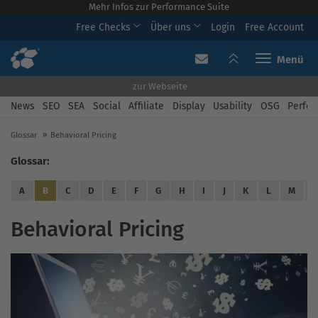
Mehr Infos zur Performance Suite
Free Checks
Über uns
Login
Free Account
Toggle navi
zur Webseite
News
SEO
SEA
Social
Affiliate
Display
Usability
OSG
Perfor
Glossar
Behavioral Pricing
Glossar:
A
B
C
D
E
F
G
H
I
J
K
L
M
Behavioral Pricing