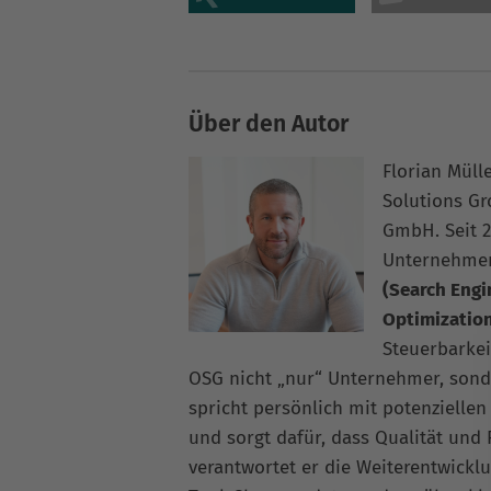
Über den Autor
Florian Müll
Solutions G
GmbH. Seit 2
Unternehme
(Search Engi
Optimizatio
Steuerbarkei
OSG nicht „nur“ Unternehmer, sonde
spricht persönlich mit potenziellen
und sorgt dafür, dass Qualität und
verantwortet er die Weiterentwickl