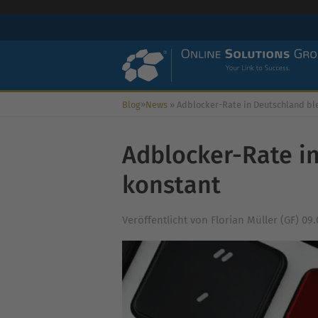
»
Blog
News
»
Adblocker-Rate in Deutschland bleibt kon
Adblocker-Rate in
konstant
Veröffentlicht von
Florian Müller (GF)
09.