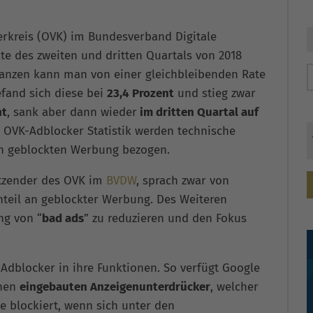
erkreis (OVK) im Bundesverband Digitale
te des zweiten und dritten Quartals von 2018
anzen kann man von einer gleichbleibenden Rate
efand sich diese bei
23,4 Prozent
und stieg zwar
nt
, sank aber dann wieder
im dritten Quartal auf
e OVK-Adblocker Statistik werden technische
n geblockten Werbung bezogen.
sitzender des OVK im
BVDW
, sprach zwar von
nteil an geblockter Werbung. Des Weiteren
ng von “
bad ads
” zu reduzieren und den Fokus
 Adblocker in ihre Funktionen. So verfügt Google
inen
eingebauten Anzeigenunterdrücker
, welcher
e blockiert, wenn sich unter den