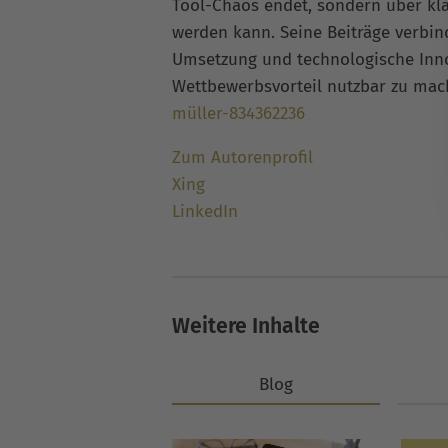
Tool-Chaos endet, sondern über kla
werden kann. Seine Beiträge verbi
Umsetzung und technologische Inno
Wettbewerbsvorteil nutzbar zu ma
müller-834362236
Zum Autorenprofil
Xing
LinkedIn
Weitere Inhalte
Blog