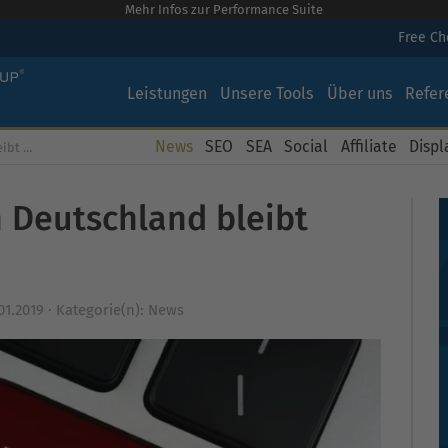
Mehr Infos zur Performance Suite
Free C
Leistungen
Unsere Tools
Über uns
Refer
News
SEO
SEA
Social
Affiliate
Displ
stant
 Deutschland bleibt
01.2019
·
Kategorie(n):
News