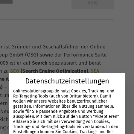
90
%
er ist Gründer und Geschäftsführer der Online
roup GmbH (OSG) sowie der Performance Suite
006 ist er auf
Search
spezialisiert und berät
n zu
SEO
(Search Engine Optimization),
SEA
ne Advertising) und GEO (Generative Engine
Datenschutzeinstellungen
n)
– mit Fokus auf skalierbare Strategien, klare
onlinesolutionsgroup.de nutzt Cookies, Tracking- und
t und messbare Ergebnisse. Florian ist in der
Re-Targeting-Tools (auch von Drittanbietern). Damit
wollen wir unsere Websites benutzerfreundlicher
rn aktiv in zentralen Punkten eingebunden: Er
gestalten, Informationen über die Nutzung sammeln,
 Neukunden, führt die strategische Erstberatung
sowie für Sie passende Angebote und Werbung
ausspielen. Mit dem Klick auf den Button "Akzeptieren"
 Richtung von Beginn an stimmen. Parallel
erklären Sie sich mit der Verwendung von Cookies,
Tracking- und Re-Targeting-Tools einverstanden. In den
ung der Performance Suite, damit Search nicht im
Einstellungen können Sie Cookies, Tracking- und Re-