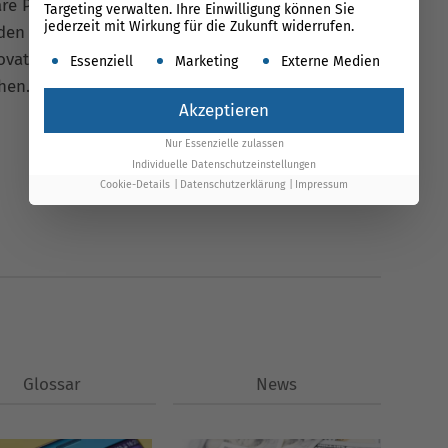
re Prozesse und Prioritäten effizient umgesetzt
Targeting verwalten. Ihre Einwilligung können Sie
jederzeit mit Wirkung für die Zukunft widerrufen.
nden deshalb Management-Perspektive, praktische
Es folgt eine Liste der Service-Gruppen, für die ein
vation – immer mit dem Ziel, Search als echten
Essenziell
Marketing
Externe Medien
chen.
Let’s connect
:
linkedin.com/in/florian-
Akzeptieren
Nur Essenzielle zulassen
Individuelle Datenschutzeinstellungen
Cookie-Details
Datenschutzerklärung
Impressum
Glossar
News