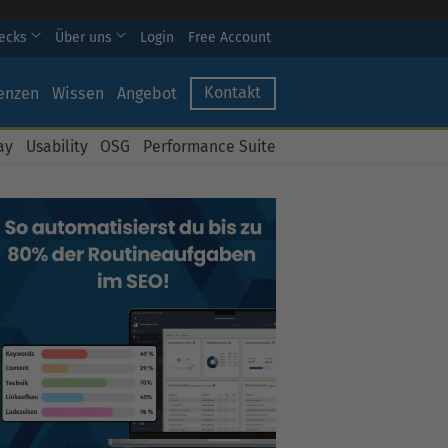
hecks
Über uns
Login
Free Account
Kontakt
enzen
Wissen
Angebot
ay
Usability
OSG
Performance Suite