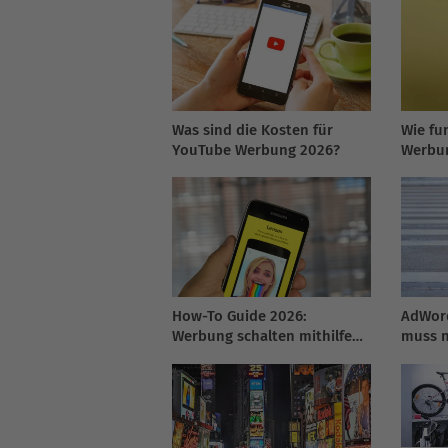
Was sind die Kosten für
Wie fu
YouTube Werbung 2026?
Werbun
2026
How-To Guide 2026:
AdWord
Werbung schalten mithilfe
muss n
des Snapchat Ad Managers
sein