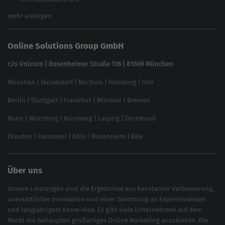
Keyword Planner
eCommerce SEO
mehr anzeigen
Website SEO Check
Die besten Keywords finden
Keyword Datenbank
SEO Garantie
Online Solutions Group GmbH
feed2content.ai
In ChatGPT gefunden werden
Linkbuilding 2025
c/o Unicorn | Rosenheimer Straße 116 | 81669 München
Content-Guide
München
|
Düsseldorf
|
Bochum
|
Hamburg
|
Ulm
Local SEO
SEO für Online Shops
Berlin
|
Stuttgart
|
Frankfurt
|
Münster
|
Bremen
Inhouse SEO Guide
Bonn
|
Würzburg
|
Nürnberg
|
Leipzig
|
Dortmund
Brand Monitoring 2025
Dresden
|
Hannover
|
Köln
|
Rosenheim
|
Alle
Über uns
Unsere Leistungen sind die Ergebnisse aus konstanter Verbesserung,
unersättlicher Innovation und einer Sammlung an Expertenwissen
und langjährigem Know-How. Es gibt viele Unternehmen auf dem
Markt die behaupten großartiges
Online Marketing
anzubieten. Die