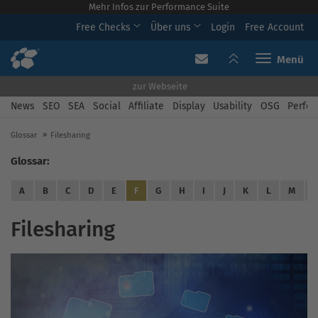
Mehr Infos zur Performance Suite
Free Checks
Über uns
Login
Free Account
Toggle navi
zur Webseite
News
SEO
SEA
Social
Affiliate
Display
Usability
OSG
Perfor
Glossar
Filesharing
Glossar:
A
B
C
D
E
F
G
H
I
J
K
L
M
Filesharing