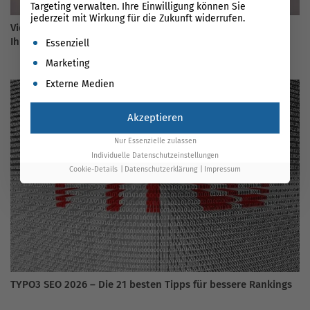
Targeting verwalten. Ihre Einwilligung können Sie
jederzeit mit Wirkung für die Zukunft widerrufen.
Video SEO 2026: So erzielen Sie gute Google-Rankings für
Es folgt eine Liste der Service-Gruppen, für die eine Einwil
Ihre Website!
Essenziell
Marketing
Externe Medien
Akzeptieren
Nur Essenzielle zulassen
Individuelle Datenschutzeinstellungen
Cookie-Details
Datenschutzerklärung
Impressum
TYPO3 SEO 2026 – Die 21 besten Tipps für bessere Rankings