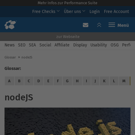
Mehr Infos zur Performance Suite
Free Checks
Über uns
Login
Free Account
Toggle navi
zur Webseite
News
SEO
SEA
Social
Affiliate
Display
Usability
OSG
Perfor
Glossar
nodeJS
Glossar:
A
B
C
D
E
F
G
H
I
J
K
L
M
nodeJS