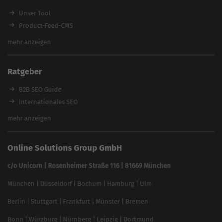
Workshops
Unser Tool
Product-Feed-CMS
Website Analyse
mehr anzeigen
Content Tool
Enterprise SEO Tool
Ratgeber
Backlink-Check
Ladezeiten-Check
B2B SEO Guide
Brand Protection Tool
Internationales SEO
Keyword Planner
eCommerce SEO
mehr anzeigen
Website SEO Check
Die besten Keywords finden
Keyword Datenbank
SEO Garantie
Online Solutions Group GmbH
feed2content.ai
In ChatGPT gefunden werden
Linkbuilding 2025
c/o Unicorn | Rosenheimer Straße 116 | 81669 München
Content-Guide
München
|
Düsseldorf
|
Bochum
|
Hamburg
|
Ulm
Local SEO
SEO für Online Shops
Berlin
|
Stuttgart
|
Frankfurt
|
Münster
|
Bremen
Inhouse SEO Guide
Bonn
|
Würzburg
|
Nürnberg
|
Leipzig
|
Dortmund