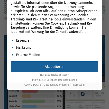
gestalten, Informationen über die Nutzung sammeln,
sowie für Sie passende Angebote und Werbung
ausspielen. Mit dem Klick auf den Button "Akzeptieren"
erklären Sie sich mit der Verwendung von Cookies,
Kostenlose Backlinks: Die besten Tipps und Quellen für 2026
Tracking- und Re-Targeting-Tools einverstanden. In den
Einstellungen können Sie Cookies, Tracking- und Re-
Targeting verwalten. Ihre Einwilligung können Sie
jederzeit mit Wirkung für die Zukunft widerrufen.
Es folgt eine Liste der Service-Gruppen, für die eine Einwil
Essenziell
Marketing
Externe Medien
Akzeptieren
Nur Essenzielle zulassen
Individuelle Datenschutzeinstellungen
Cookie-Details
Datenschutzerklärung
Impressum
BLOG DURCHSUCHEN