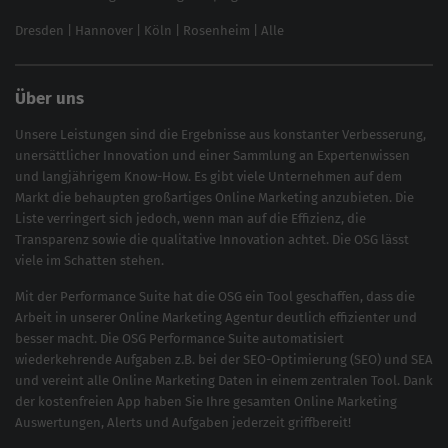
Brand Monitoring 2025
Dresden
|
Hannover
|
Köln
|
Rosenheim
|
Alle
Über uns
Unsere Leistungen sind die Ergebnisse aus konstanter Verbesserung,
unersättlicher Innovation und einer Sammlung an Expertenwissen
und langjährigem Know-How. Es gibt viele Unternehmen auf dem
Markt die behaupten großartiges
Online Marketing
anzubieten. Die
Liste verringert sich jedoch, wenn man auf die Effizienz, die
Transparenz sowie die qualitative Innovation achtet. Die OSG lässt
viele im Schatten stehen.
Mit der
Performance Suite
hat die OSG ein Tool geschaffen, dass die
Arbeit in unserer Online Marketing Agentur deutlich effizienter und
besser macht. Die OSG Performance Suite automatisiert
wiederkehrende Aufgaben z.B. bei der
SEO-Optimierung
(
SEO
) und
SEA
und vereint alle Online Marketing Daten in einem zentralen Tool. Dank
der kostenfreien App haben Sie Ihre gesamten Online Marketing
Auswertungen, Alerts und Aufgaben jederzeit griffbereit!