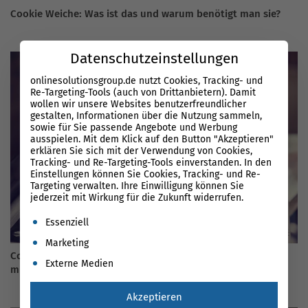
Cookie Weiche: Was ist das und warum benötigt man sie?
Datenschutzeinstellungen
onlinesolutionsgroup.de nutzt Cookies, Tracking- und
Re-Targeting-Tools (auch von Drittanbietern). Damit
wollen wir unsere Websites benutzerfreundlicher
gestalten, Informationen über die Nutzung sammeln,
sowie für Sie passende Angebote und Werbung
ausspielen. Mit dem Klick auf den Button "Akzeptieren"
erklären Sie sich mit der Verwendung von Cookies,
Tracking- und Re-Targeting-Tools einverstanden. In den
Einstellungen können Sie Cookies, Tracking- und Re-
Targeting verwalten. Ihre Einwilligung können Sie
jederzeit mit Wirkung für die Zukunft widerrufen.
Es folgt eine Liste der Service-Gruppen, für die eine Einwil
Essenziell
Marketing
Content-Erstellung für Produktseiten: Worauf Sie achten
Externe Medien
müssen
Akzeptieren