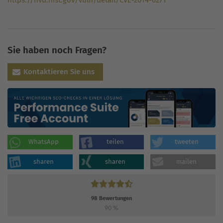
https://nvd.nist.gov/vuln/detail/CVE-2014-6271
Sie haben noch Fragen?
Kontaktieren Sie uns
WhatsApp
teilen
tweeten
sharen
sharen
mailen
98
Bewertungen
90
%