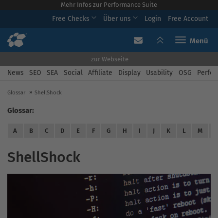
Mehr Infos zur Performance Suite
Free Checks
Über uns
Login
Free Account
Toggle navi
zur Webseite
News
SEO
SEA
Social
Affiliate
Display
Usability
OSG
Perfor
Glossar
ShellShock
Glossar:
A
B
C
D
E
F
G
H
I
J
K
L
M
ShellShock