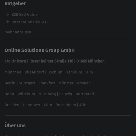
Ratgeber
Backlink-Check
Ladezeiten-Check
B2B SEO Guide
Brand Protection Tool
Internationales SEO
Keyword Planner
eCommerce SEO
mehr anzeigen
Website SEO Check
Die besten Keywords finden
Keyword Datenbank
SEO Garantie
Online Solutions Group GmbH
feed2content.ai
In ChatGPT gefunden werden
Linkbuilding 2025
c/o Unicorn | Rosenheimer Straße 116 | 81669 München
Content-Guide
München
|
Düsseldorf
|
Bochum
|
Hamburg
|
Ulm
Local SEO
SEO für Online Shops
Berlin
|
Stuttgart
|
Frankfurt
|
Münster
|
Bremen
Inhouse SEO Guide
Bonn
|
Würzburg
|
Nürnberg
|
Leipzig
|
Dortmund
Brand Monitoring 2025
Dresden
|
Hannover
|
Köln
|
Rosenheim
|
Alle
Über uns