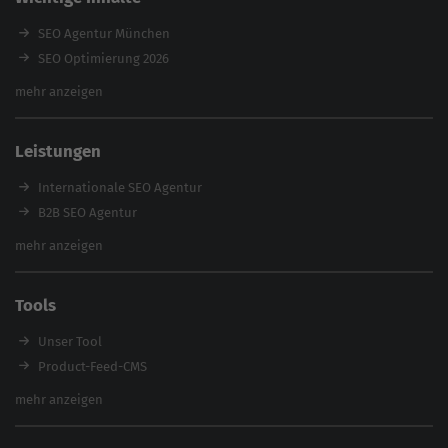
SEO Agentur München
SEO Optimierung 2026
Backlink-Audit 2026
mehr anzeigen
Content Agentur
SEO Agentur Auswahl
Leistungen
Referenzen
E-Books
Internationale SEO Agentur
Magazin
B2B SEO Agentur
Webinare
Inhouse SEO Agentur
mehr anzeigen
SEO Audit
E-Commerce SEO Agentur
Tools
Enterprise SEO Agentur
Workshops
Unser Tool
Product-Feed-CMS
Website Analyse
mehr anzeigen
Content Tool
Enterprise SEO Tool