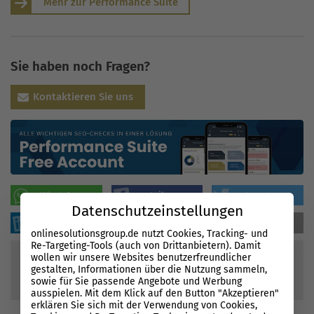
Mehr zur Performance Suite
Sie haben noch Fragen?
Kontaktieren Sie uns
WhatsApp
teilen
tweeten
Datenschutzeinstellungen
sharen
sharen
mailen
onlinesolutionsgroup.de nutzt Cookies, Tracking- und
Re-Targeting-Tools (auch von Drittanbietern). Damit
wollen wir unsere Websites benutzerfreundlicher
gestalten, Informationen über die Nutzung sammeln,
93
Bewertungen
sowie für Sie passende Angebote und Werbung
90
%
ausspielen. Mit dem Klick auf den Button "Akzeptieren"
erklären Sie sich mit der Verwendung von Cookies,