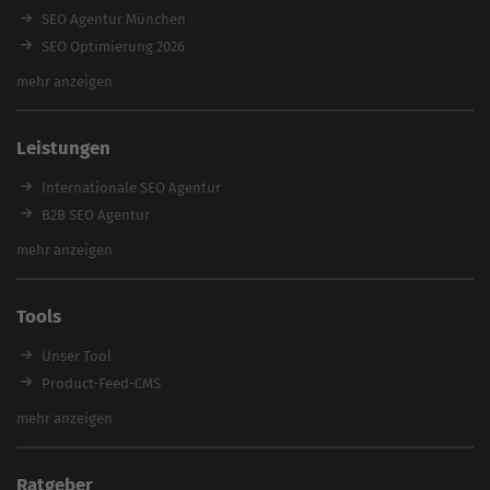
SEO Agentur München
SEO Optimierung 2026
Backlink-Audit 2026
mehr anzeigen
Content Agentur
SEO Agentur Auswahl
Leistungen
Referenzen
E-Books
Internationale SEO Agentur
Magazin
B2B SEO Agentur
Webinare
Inhouse SEO Agentur
mehr anzeigen
SEO Audit
E-Commerce SEO Agentur
Tools
Enterprise SEO Agentur
Workshops
Unser Tool
Product-Feed-CMS
Website Analyse
mehr anzeigen
Content Tool
Enterprise SEO Tool
Ratgeber