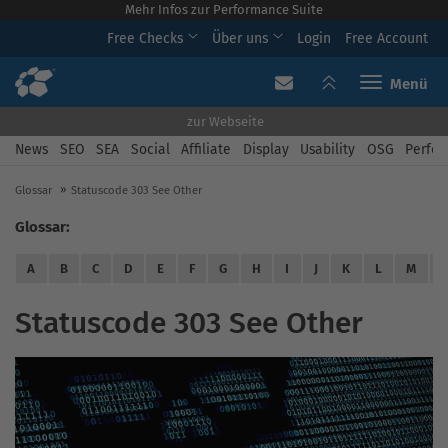
Mehr Infos zur Performance Suite
Free Checks
Über uns
Login
Free Account
Toggle navi
zur Webseite
News
SEO
SEA
Social
Affiliate
Display
Usability
OSG
Perfor
Glossar
Statuscode 303 See Other
Glossar:
A
B
C
D
E
F
G
H
I
J
K
L
M
Statuscode 303 See Other