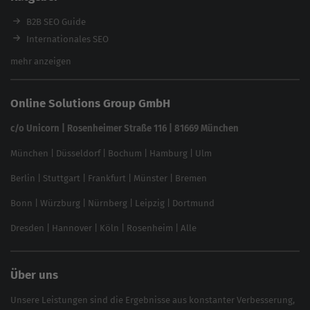
Backlink-Check
Ladezeiten-Check
B2B SEO Guide
Brand Protection Tool
Internationales SEO
Keyword Planner
eCommerce SEO
mehr anzeigen
Website SEO Check
Die besten Keywords finden
Keyword Datenbank
SEO Garantie
Online Solutions Group GmbH
feed2content.ai
In ChatGPT gefunden werden
Linkbuilding 2025
c/o Unicorn | Rosenheimer Straße 116 | 81669 München
Content-Guide
München
|
Düsseldorf
|
Bochum
|
Hamburg
|
Ulm
Local SEO
SEO für Online Shops
Berlin
|
Stuttgart
|
Frankfurt
|
Münster
|
Bremen
Inhouse SEO Guide
Bonn
|
Würzburg
|
Nürnberg
|
Leipzig
|
Dortmund
Brand Monitoring 2025
Dresden
|
Hannover
|
Köln
|
Rosenheim
|
Alle
Über uns
Unsere Leistungen sind die Ergebnisse aus konstanter Verbesserung,