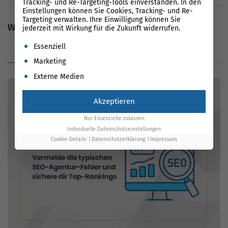
Tracking- und Re-Targeting-Tools einverstanden. In den
Einstellungen können Sie Cookies, Tracking- und Re-
Targeting verwalten. Ihre Einwilligung können Sie
Weitere Inhalte
jederzeit mit Wirkung für die Zukunft widerrufen.
Es folgt eine Liste der Service-Gruppen, für die eine Einwil
Essenziell
Blog
Glossar
News
Marketing
Externe Medien
Akzeptieren
Nur Essenzielle zulassen
Individuelle Datenschutzeinstellungen
Cookie-Details
Datenschutzerklärung
Impressum