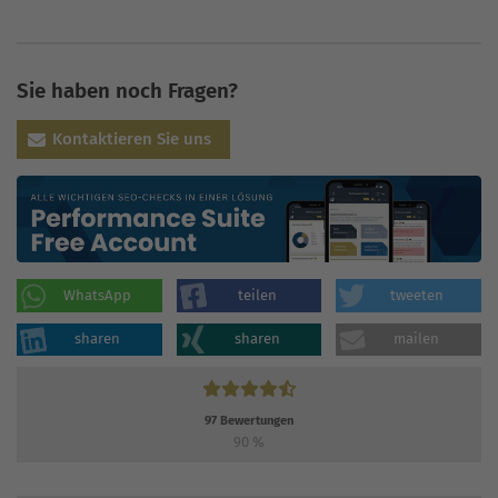
Sie haben noch Fragen?
Kontaktieren Sie uns
WhatsApp
teilen
tweeten
sharen
sharen
mailen
97
Bewertungen
90
%