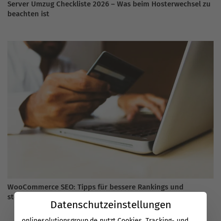
Server Umzug Checkliste 2026 – Was beim Hosterwechsel zu
beachten ist
WooCommerce SEO: Tipps für bessere Rankings und
steigende Umsätze im Online-Shop
Datenschutzeinstellungen
onlinesolutionsgroup.de nutzt Cookies, Tracking- und