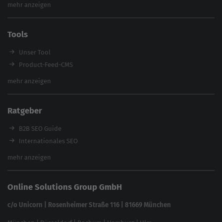
Inhouse SEO Agentur
mehr anzeigen
SEO Audit
E-Commerce SEO Agentur
Tools
Enterprise SEO Agentur
Workshops
Unser Tool
Product-Feed-CMS
Website Analyse
mehr anzeigen
Content Tool
Enterprise SEO Tool
Ratgeber
Backlink-Check
Ladezeiten-Check
B2B SEO Guide
Brand Protection Tool
Internationales SEO
Keyword Planner
eCommerce SEO
mehr anzeigen
Website SEO Check
Die besten Keywords finden
Keyword Datenbank
SEO Garantie
Online Solutions Group GmbH
feed2content.ai
In ChatGPT gefunden werden
Linkbuilding 2025
c/o Unicorn | Rosenheimer Straße 116 | 81669 München
Content-Guide