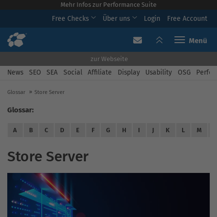
Mehr Infos zur Performance Suite
Free Checks
Über uns
Login
Free Account
Toggle navi
zur Webseite
News
SEO
SEA
Social
Affiliate
Display
Usability
OSG
Perfor
Glossar
Store Server
Glossar:
A
B
C
D
E
F
G
H
I
J
K
L
M
Store Server