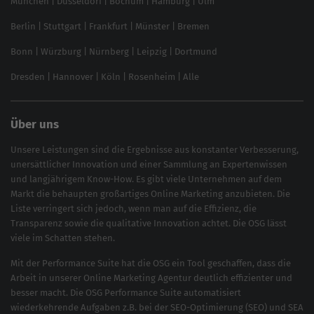
München
|
Düsseldorf
|
Bochum
|
Hamburg
|
Ulm
Local SEO
SEO für Online Shops
Berlin
|
Stuttgart
|
Frankfurt
|
Münster
|
Bremen
Inhouse SEO Guide
Bonn
|
Würzburg
|
Nürnberg
|
Leipzig
|
Dortmund
Brand Monitoring 2025
Dresden
|
Hannover
|
Köln
|
Rosenheim
|
Alle
Über uns
Unsere Leistungen sind die Ergebnisse aus konstanter Verbesserung,
unersättlicher Innovation und einer Sammlung an Expertenwissen
und langjährigem Know-How. Es gibt viele Unternehmen auf dem
Markt die behaupten großartiges
Online Marketing
anzubieten. Die
Liste verringert sich jedoch, wenn man auf die Effizienz, die
Transparenz sowie die qualitative Innovation achtet. Die OSG lässt
viele im Schatten stehen.
Mit der
Performance Suite
hat die OSG ein Tool geschaffen, dass die
Arbeit in unserer Online Marketing Agentur deutlich effizienter und
besser macht. Die OSG Performance Suite automatisiert
wiederkehrende Aufgaben z.B. bei der
SEO-Optimierung
(
SEO
) und
SEA