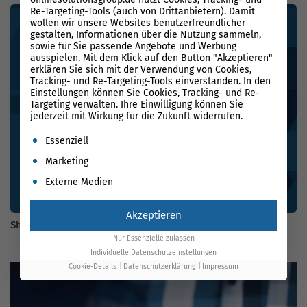
Re-Targeting-Tools (auch von Drittanbietern). Damit
wollen wir unsere Websites benutzerfreundlicher
gestalten, Informationen über die Nutzung sammeln,
sowie für Sie passende Angebote und Werbung
ausspielen. Mit dem Klick auf den Button "Akzeptieren"
erklären Sie sich mit der Verwendung von Cookies,
Tracking- und Re-Targeting-Tools einverstanden. In den
Einstellungen können Sie Cookies, Tracking- und Re-
Targeting verwalten. Ihre Einwilligung können Sie
jederzeit mit Wirkung für die Zukunft widerrufen.
Es folgt eine Liste der Service-Gruppen, für die eine Einwil
Essenziell
Marketing
Externe Medien
Akzeptieren
Shop-Kategorietexte schreiben, die ranken und performen
Nur Essenzielle zulassen
Individuelle Datenschutzeinstellungen
Cookie-Details
Datenschutzerklärung
Impressum