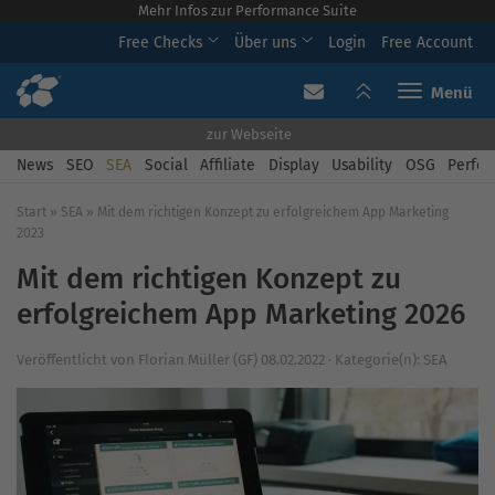
Mehr Infos zur Performance Suite
Free Checks
Über uns
Login
Free Account
Toggle navi
zur Webseite
News
SEO
SEA
Social
Affiliate
Display
Usability
OSG
Perfor
Start
»
SEA
»
Mit dem richtigen Konzept zu erfolgreichem App Marketing
2023
Mit dem richtigen Konzept zu
erfolgreichem App Marketing 2026
Veröffentlicht von
Florian Müller (GF)
08.02.2022
·
Kategorie(n):
SEA