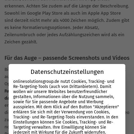
erkennen. Achten Sie zudem auf die Länge der Beschreibung.
Sowohl im Google Play Store als auch im Apple App Store
sind derzeit nicht mehr als 4000 Zeichen möglich. Zudem gibt
es keine Formatierungsoptionen. Jeder Absatz,
Zeilenumbruch oder jedes Aufzählungszeichen wird als ein
Zeichen gezählt.
Für das Auge – passende Screenshots und Videos
Bilder sagen mehr als tausend Worte. Dieses Sprichwort gilt
Datenschutzeinstellungen
auch im App Marketing und in besonders in der App Store
onlinesolutionsgroup.de nutzt Cookies, Tracking- und
Optimization.
Über Screenshots werden die wichtigsten
Re-Targeting-Tools (auch von Drittanbietern). Damit
Funktionen und Features der eigenen App nochmal
wollen wir unsere Websites benutzerfreundlicher
gestalten, Informationen über die Nutzung sammeln,
dargestellt
. Zudem bekommen zukünftige Nutzer einen
sowie für Sie passende Angebote und Werbung
ersten Eindruck über das Interface und Design der App. Um
ausspielen. Mit dem Klick auf den Button "Akzeptieren"
erklären Sie sich mit der Verwendung von Cookies,
diesen Effekt zu verstärken, bietet es sich an ein kurzes Video
Tracking- und Re-Targeting-Tools einverstanden. In den
zum Eintrag hinzuzufügen. Die bewegten Bilder geben
Einstellungen können Sie Cookies, Tracking- und Re-
nochmals einen detaillierten Einblick in die App, deren
Targeting verwalten. Ihre Einwilligung können Sie
jederzeit mit Wirkung für die Zukunft widerrufen.