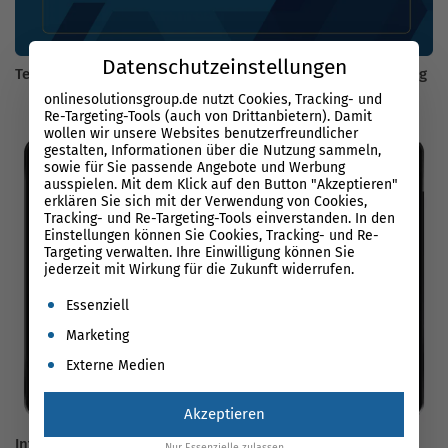
Datenschutzeinstellungen
Technik-Checks für Google Ads: Optimierung für mehr Erfolg
onlinesolutionsgroup.de nutzt Cookies, Tracking- und
Re-Targeting-Tools (auch von Drittanbietern). Damit
wollen wir unsere Websites benutzerfreundlicher
gestalten, Informationen über die Nutzung sammeln,
sowie für Sie passende Angebote und Werbung
ausspielen. Mit dem Klick auf den Button "Akzeptieren"
erklären Sie sich mit der Verwendung von Cookies,
Tracking- und Re-Targeting-Tools einverstanden. In den
Einstellungen können Sie Cookies, Tracking- und Re-
Targeting verwalten. Ihre Einwilligung können Sie
jederzeit mit Wirkung für die Zukunft widerrufen.
Es folgt eine Liste der Service-Gruppen, für die eine Einwil
Essenziell
Marketing
Externe Medien
Akzeptieren
Internet World 2018: So steht’s um die Ladezeiten der
Nur Essenzielle zulassen