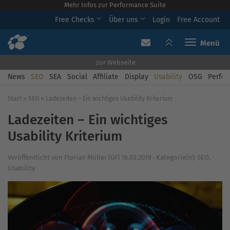
Mehr Infos zur Performance Suite
Free Checks
Über uns
Login
Free Account
Toggle navi
zur Webseite
News
SEO
SEA
Social
Affiliate
Display
Usability
OSG
Perfor
Start
»
SEO
»
Ladezeiten – Ein wichtiges Usability Kriterium
Ladezeiten – Ein wichtiges
Usability Kriterium
Veröffentlicht von
Florian Müller (GF)
16.03.2019
·
Kategorie(n):
SEO
,
Usability