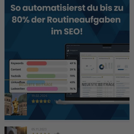
BELIEBTE
BEITRÄGE
NEUESTE
BEITRÄGE
19.02.2026
14
Die 30 wichtigsten Branchenbücher und Verzeichnisse
2026
05.11.2023