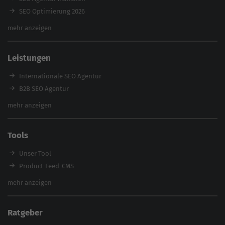
SEO Optimierung 2026
Backlink-Audit 2026
mehr anzeigen
Content Agentur
SEO Agentur Auswahl
Leistungen
Referenzen
E-Books
Internationale SEO Agentur
Magazin
B2B SEO Agentur
Webinare
Inhouse SEO Agentur
mehr anzeigen
SEO Audit
E-Commerce SEO Agentur
Tools
Enterprise SEO Agentur
Workshops
Unser Tool
Product-Feed-CMS
Website Analyse
mehr anzeigen
Content Tool
Enterprise SEO Tool
Ratgeber
Backlink-Check