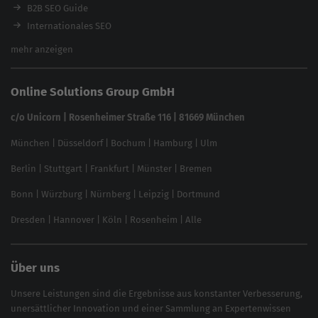
Ladezeiten-Check
B2B SEO Guide
Brand Protection Tool
Internationales SEO
Keyword Planner
eCommerce SEO
mehr anzeigen
Website SEO Check
Die besten Keywords finden
Keyword Datenbank
SEO Garantie
Online Solutions Group GmbH
feed2content.ai
In ChatGPT gefunden werden
Linkbuilding 2025
c/o Unicorn | Rosenheimer Straße 116 | 81669 München
Content-Guide
München
|
Düsseldorf
|
Bochum
|
Hamburg
|
Ulm
Local SEO
SEO für Online Shops
Berlin
|
Stuttgart
|
Frankfurt
|
Münster
|
Bremen
Inhouse SEO Guide
Bonn
|
Würzburg
|
Nürnberg
|
Leipzig
|
Dortmund
Brand Monitoring 2025
Dresden
|
Hannover
|
Köln
|
Rosenheim
|
Alle
Über uns
Unsere Leistungen sind die Ergebnisse aus konstanter Verbesserung,
unersättlicher Innovation und einer Sammlung an Expertenwissen