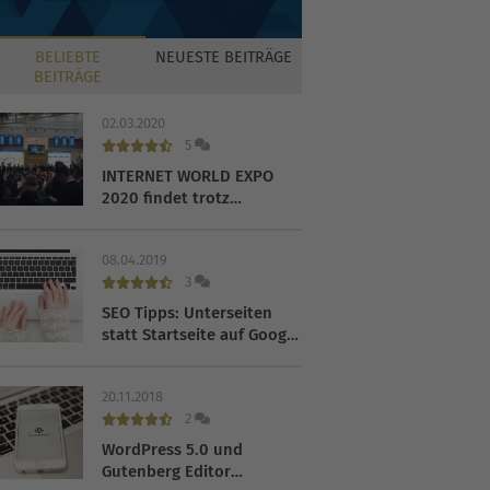
BELIEBTE
NEUESTE
BEITRÄGE
BEITRÄGE
02.03.2020
5
INTERNET WORLD EXPO
2020 findet trotz
Coronavirus statt
08.04.2019
3
SEO Tipps: Unterseiten
statt Startseite auf Google
ranken lassen
20.11.2018
2
WordPress 5.0 und
Gutenberg Editor