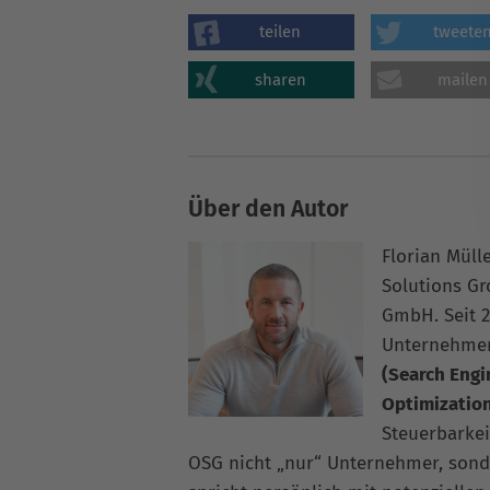
teilen
tweete
sharen
mailen
Über den Autor
Florian Müll
Solutions G
GmbH. Seit 2
Unternehme
(Search Engi
Optimizatio
Steuerbarkei
OSG nicht „nur“ Unternehmer, sonde