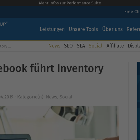
Mehr Infos zur Performance Suite
Free C
Leistungen
Unsere Tools
Über uns
Refer
News
SEO
SEA
Social
Affiliate
Displ
er ein
ebook führt Inventory
04.2019
·
Kategorie(n):
News
,
Social