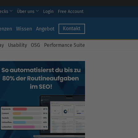
hecks
Über uns
Login
Free Account
Kontakt
enzen
Wissen
Angebot
ay
Usability
OSG
Performance Suite