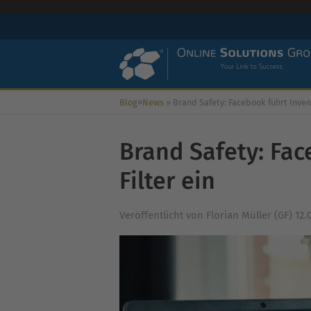
»
Blog
News
»
Brand Safety: Facebook führt Inventory Filt
Brand Safety: Fac
Filter ein
Veröffentlicht von
Florian Müller (GF)
12.