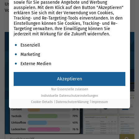
sowie für Sie passende Angebote und Werbung
User Generated Content (UGC) für SEO: Arten des UGC und
ausspielen. Mit dem Klick auf den Button "Akzeptieren"
Vorteile
erklären Sie sich mit der Verwendung von Cookies,
Tracking- und Re-Targeting-Tools einverstanden. In den
Einstellungen können Sie Cookies, Tracking- und Re-
Targeting verwalten. Ihre Einwilligung können Sie
jederzeit mit Wirkung für die Zukunft widerrufen.
Es folgt eine Liste der Service-Gruppen, für die eine Einwil
Essenziell
Marketing
Externe Medien
Akzeptieren
Nur Essenzielle zulassen
Individuelle Datenschutzeinstellungen
Cookie-Details
Datenschutzerklärung
Impressum
BLOG DURCHSUCHEN