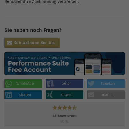
Benutzer ihre Zustimmung verbreiten.
Sie haben noch Fragen?
Kontaktieren Sie uns
WhatsApp
teilen
tweeten
sharen
sharen
mailen
85
Bewertungen
90
%