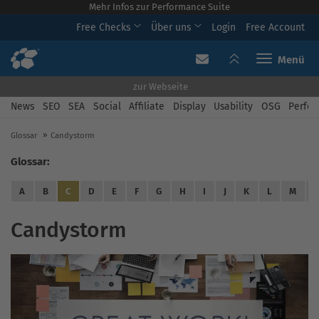
Mehr Infos zur Performance Suite
Free Checks
Über uns
Login
Free Account
Toggle navi
zur Webseite
News
SEO
SEA
Social
Affiliate
Display
Usability
OSG
Perfor
Glossar
Candystorm
Glossar:
A
B
C
D
E
F
G
H
I
J
K
L
M
Candystorm