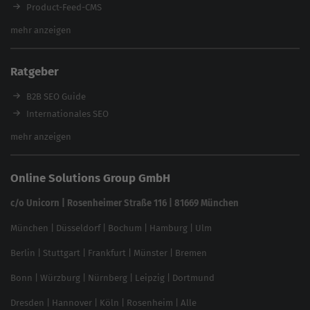
Product-Feed-CMS
Website Analyse
mehr anzeigen
Content Tool
Enterprise SEO Tool
Ratgeber
Backlink-Check
Ladezeiten-Check
B2B SEO Guide
Brand Protection Tool
Internationales SEO
Keyword Planner
eCommerce SEO
mehr anzeigen
Website SEO Check
Die besten Keywords finden
Keyword Datenbank
SEO Garantie
Online Solutions Group GmbH
feed2content.ai
In ChatGPT gefunden werden
Linkbuilding 2025
c/o Unicorn | Rosenheimer Straße 116 | 81669 München
Content-Guide
München
|
Düsseldorf
|
Bochum
|
Hamburg
|
Ulm
Local SEO
SEO für Online Shops
Berlin
|
Stuttgart
|
Frankfurt
|
Münster
|
Bremen
Inhouse SEO Guide
Bonn
|
Würzburg
|
Nürnberg
|
Leipzig
|
Dortmund
Brand Monitoring 2025
Dresden
|
Hannover
|
Köln
|
Rosenheim
|
Alle