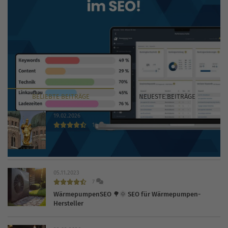
BELIEBTE
BEITRÄGE
NEUESTE
BEITRÄGE
19.02.2026
14
Die 30 wichtigsten Branchenbücher und Verzeichnisse
2026
05.11.2023
7
WärmepumpenSEO 🌳🌞 SEO für Wärmepumpen-
Hersteller