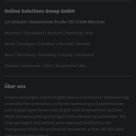
Keyword Datenbank
SEO Garantie
Online Solutions Group GmbH
feed2content.ai
In ChatGPT gefunden werden
Linkbuilding 2025
c/o Unicorn | Rosenheimer Straße 116 | 81669 München
Content-Guide
München
|
Düsseldorf
|
Bochum
|
Hamburg
|
Ulm
Local SEO
SEO für Online Shops
Berlin
|
Stuttgart
|
Frankfurt
|
Münster
|
Bremen
Inhouse SEO Guide
Bonn
|
Würzburg
|
Nürnberg
|
Leipzig
|
Dortmund
Brand Monitoring 2025
Dresden
|
Hannover
|
Köln
|
Rosenheim
|
Alle
Über uns
Unsere Leistungen sind die Ergebnisse aus konstanter Verbesserung,
unersättlicher Innovation und einer Sammlung an Expertenwissen
und langjährigem Know-How. Es gibt viele Unternehmen auf dem
Markt die behaupten großartiges
Online Marketing
anzubieten. Die
Liste verringert sich jedoch, wenn man auf die Effizienz, die
Transparenz sowie die qualitative Innovation achtet. Die OSG lässt
viele im Schatten stehen.