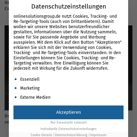
Geliefert wie bestellt? Übersetzte Plagiate anstatt Unique
Datenschutzeinstellungen
Content
onlinesolutionsgroup.de nutzt Cookies, Tracking- und
Re-Targeting-Tools (auch von Drittanbietern). Damit
wollen wir unsere Websites benutzerfreundlicher
gestalten, Informationen über die Nutzung sammeln,
sowie für Sie passende Angebote und Werbung
ausspielen. Mit dem Klick auf den Button "Akzeptieren"
erklären Sie sich mit der Verwendung von Cookies,
Tracking- und Re-Targeting-Tools einverstanden. In den
Einstellungen können Sie Cookies, Tracking- und Re-
Targeting verwalten. Ihre Einwilligung können Sie
jederzeit mit Wirkung für die Zukunft widerrufen.
Es folgt eine Liste der Service-Gruppen, für die eine Einwil
Essenziell
Marketing
Externe Medien
Akzeptieren
Duplicate und Near Duplicate Content, wie kann er
vermieden werden?
Nur Essenzielle zulassen
Individuelle Datenschutzeinstellungen
Cookie-Details
Datenschutzerklärung
Impressum