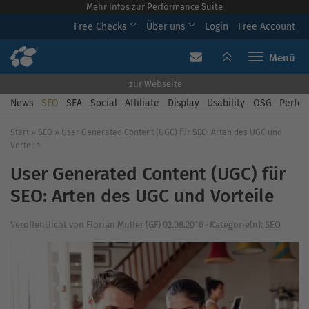
Mehr Infos zur Performance Suite
Free Checks
Über uns
Login
Free Account
Toggle navi
zur Webseite
News
SEO
SEA
Social
Affiliate
Display
Usability
OSG
Perfor
Start
»
SEO
»
User Generated Content (UGC) für SEO: Arten des UGC und
Vorteile
User Generated Content (UGC) für
SEO: Arten des UGC und Vorteile
Veröffentlicht von
Florian Müller (GF)
02.08.2016
·
Kategorie(n):
SEO