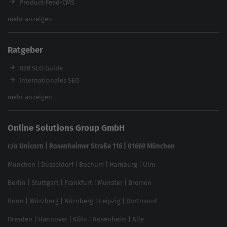
Product-Feed-CMS
Website Analyse
mehr anzeigen
Content Tool
Enterprise SEO Tool
Ratgeber
Backlink-Check
Ladezeiten-Check
B2B SEO Guide
Brand Protection Tool
Internationales SEO
Keyword Planner
eCommerce SEO
mehr anzeigen
Website SEO Check
Die besten Keywords finden
Keyword Datenbank
SEO Garantie
Online Solutions Group GmbH
feed2content.ai
In ChatGPT gefunden werden
Linkbuilding 2025
c/o Unicorn | Rosenheimer Straße 116 | 81669 München
Content-Guide
München
|
Düsseldorf
|
Bochum
|
Hamburg
|
Ulm
Local SEO
SEO für Online Shops
Berlin
|
Stuttgart
|
Frankfurt
|
Münster
|
Bremen
Inhouse SEO Guide
Bonn
|
Würzburg
|
Nürnberg
|
Leipzig
|
Dortmund
Brand Monitoring 2025
Dresden
|
Hannover
|
Köln
|
Rosenheim
|
Alle