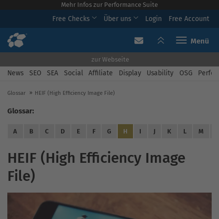
Mehr Infos zur Performance Suite
Free Checks
Über uns
Login
Free Account
Toggle navi
zur Webseite
News
SEO
SEA
Social
Affiliate
Display
Usability
OSG
Perfor
Glossar
HEIF (High Efficiency Image File)
Glossar:
A
B
C
D
E
F
G
H
I
J
K
L
M
HEIF (High Efficiency Image
File)