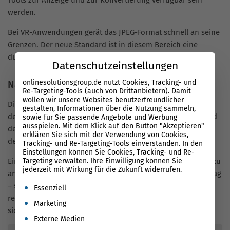
werden.
Bei VR-Anwendungen gerät das JPEG-Format schnell an seine
Grenzen. Der neue Standard ist in diesem Bereich eine
durchaus wertvolle Alternative.
Datenschutzeinstellungen
onlinesolutionsgroup.de nutzt Cookies, Tracking- und
Nachteile des neuen Datei-Standards
Re-Targeting-Tools (auch von Drittanbietern). Damit
wollen wir unsere Websites benutzerfreundlicher
Die höhere Komprimierung der Bilder kann den Prozessor
gestalten, Informationen über die Nutzung sammeln,
des iPhones
bis zu zehn Mal stärker belasten
. Dadurch wird
sowie für Sie passende Angebote und Werbung
ausspielen. Mit dem Klick auf den Button "Akzeptieren"
der Stromverbrauch erhöht, die Laufzeit des Akkus leidet
erklären Sie sich mit der Verwendung von Cookies,
deutlich.
Tracking- und Re-Targeting-Tools einverstanden. In den
Einstellungen können Sie Cookies, Tracking- und Re-
Ein weiterer Kritikpunkt ist die mangelhafte Kompatibilität zu
Targeting verwalten. Ihre Einwilligung können Sie
jederzeit mit Wirkung für die Zukunft widerrufen.
anderen Systemen wie Windows und Android. Da es im Alltag
– sowohl beruflich als auch privat – in der Regel auf eine
Es folgt eine Liste der Service-Gruppen, für die eine Einwil
Essenziell
reibungslose Kommunikation ankommt, werden die Nutzer
Marketing
sich weiterhin auf den Klassiker
JPEG
verlassen.
Externe Medien