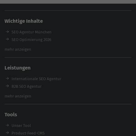
Wichtige Inhalte
SEO Agentur München
SEO Optimierung 2026
Backlink-Audit 2026
mehr anzeigen
Content Agentur
SEO Agentur Auswahl
Leistungen
Referenzen
E-Books
Internationale SEO Agentur
Magazin
B2B SEO Agentur
Webinare
Inhouse SEO Agentur
mehr anzeigen
SEO Audit
E-Commerce SEO Agentur
Tools
Enterprise SEO Agentur
Workshops
Unser Tool
Product-Feed-CMS