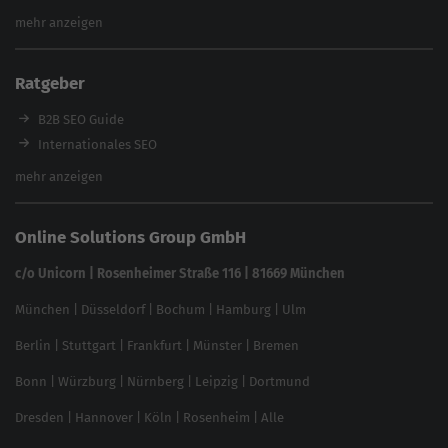
Website Analyse
mehr anzeigen
Content Tool
Enterprise SEO Tool
Ratgeber
Backlink-Check
Ladezeiten-Check
B2B SEO Guide
Brand Protection Tool
Internationales SEO
Keyword Planner
eCommerce SEO
mehr anzeigen
Website SEO Check
Die besten Keywords finden
Keyword Datenbank
SEO Garantie
Online Solutions Group GmbH
feed2content.ai
In ChatGPT gefunden werden
Linkbuilding 2025
c/o Unicorn | Rosenheimer Straße 116 | 81669 München
Content-Guide
München
|
Düsseldorf
|
Bochum
|
Hamburg
|
Ulm
Local SEO
SEO für Online Shops
Berlin
|
Stuttgart
|
Frankfurt
|
Münster
|
Bremen
Inhouse SEO Guide
Bonn
|
Würzburg
|
Nürnberg
|
Leipzig
|
Dortmund
Brand Monitoring 2025
Dresden
|
Hannover
|
Köln
|
Rosenheim
|
Alle