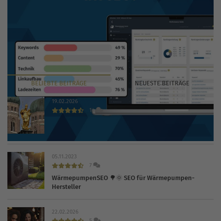
BELIEBTE
BEITRÄGE
NEUESTE
BEITRÄGE
19.02.2026
14
Die 30 wichtigsten Branchenbücher und Verzeichnisse
2026
05.11.2023
7
WärmepumpenSEO 🌳🌞 SEO für Wärmepumpen-
Hersteller
22.02.2026
5