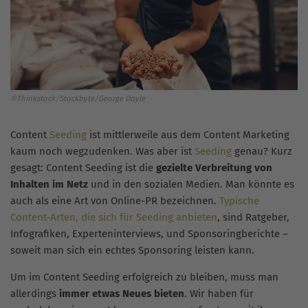
©Thinkstock/Stockbyte/George Doyle
Content
Seeding
ist mittlerweile aus dem Content Marketing
kaum noch wegzudenken. Was aber ist
Seeding
genau? Kurz
gesagt: Content Seeding ist die
gezielte Verbreitung von
Inhalten im Netz
und in den sozialen Medien. Man könnte es
auch als eine Art von Online-PR bezeichnen.
Typische
Content-Arten, die sich für Seeding anbieten
, sind Ratgeber,
Infografiken, Experteninterviews, und Sponsoringberichte –
soweit man sich ein echtes Sponsoring leisten kann.
Um im Content Seeding erfolgreich zu bleiben, muss man
allerdings
immer etwas Neues bieten
. Wir haben für