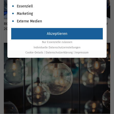
Es folgt eine Liste der Service-Gruppen, für die eine Einwil
Essenziell
Marketing
Externe Medien
ROI messen & verstehen im Online Marketing: Der Guide für
2026
Akzeptieren
Nur Essenzielle zulassen
Individuelle Datenschutzeinstellungen
Cookie-Details
Datenschutzerklärung
Impressum