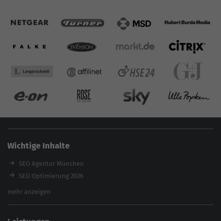
Wichtige Inhalte
SEO Agentur München
SEO Optimierung 2026
Backlink-Audit 2026
mehr anzeigen
Content Agentur
SEO Agentur Auswahl