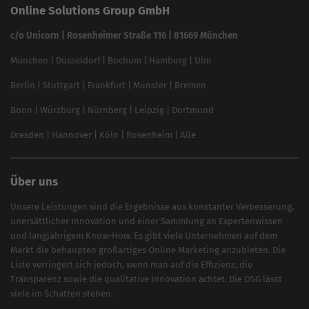
Online Solutions Group GmbH
feed2content.ai
In ChatGPT gefunden werden
Linkbuilding 2025
c/o Unicorn | Rosenheimer Straße 116 | 81669 München
Content-Guide
München
|
Düsseldorf
|
Bochum
|
Hamburg
|
Ulm
Local SEO
SEO für Online Shops
Berlin
|
Stuttgart
|
Frankfurt
|
Münster
|
Bremen
Inhouse SEO Guide
Bonn
|
Würzburg
|
Nürnberg
|
Leipzig
|
Dortmund
Brand Monitoring 2025
Dresden
|
Hannover
|
Köln
|
Rosenheim
|
Alle
Über uns
Unsere Leistungen sind die Ergebnisse aus konstanter Verbesserung,
unersättlicher Innovation und einer Sammlung an Expertenwissen
und langjährigem Know-How. Es gibt viele Unternehmen auf dem
Markt die behaupten großartiges
Online Marketing
anzubieten. Die
Liste verringert sich jedoch, wenn man auf die Effizienz, die
Transparenz sowie die qualitative Innovation achtet. Die OSG lässt
viele im Schatten stehen.