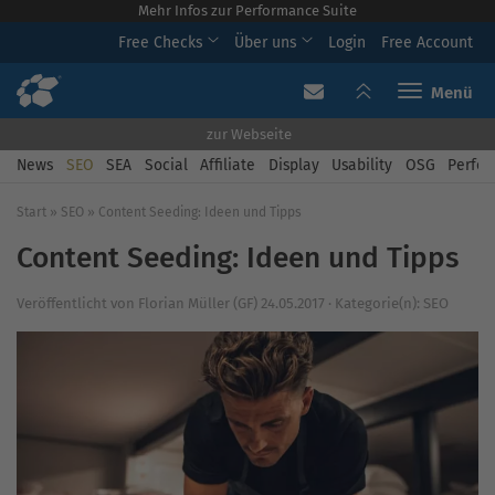
Mehr Infos zur Performance Suite
Free Checks
Über uns
Login
Free Account
Toggle navi
zur Webseite
News
SEO
SEA
Social
Affiliate
Display
Usability
OSG
Perfor
Start
»
SEO
»
Content Seeding: Ideen und Tipps
Content Seeding: Ideen und Tipps
Veröffentlicht von
Florian Müller (GF)
24.05.2017
·
Kategorie(n):
SEO