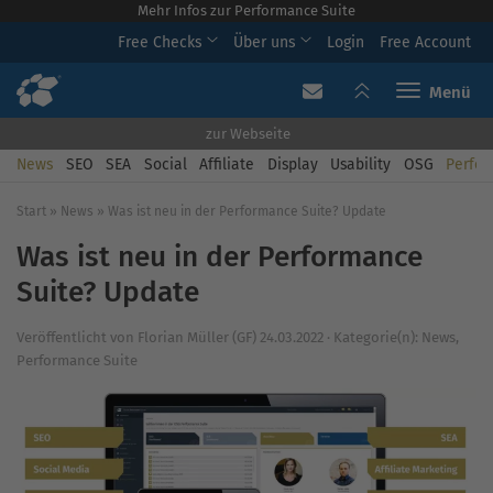
Mehr Infos zur Performance Suite
Free Checks
Über uns
Login
Free Account
Toggle navi
zur Webseite
News
SEO
SEA
Social
Affiliate
Display
Usability
OSG
Perfor
Start
»
News
»
Was ist neu in der Performance Suite? Update
Was ist neu in der Performance
Suite? Update
Veröffentlicht von
Florian Müller (GF)
24.03.2022
·
Kategorie(n):
News
,
Performance Suite