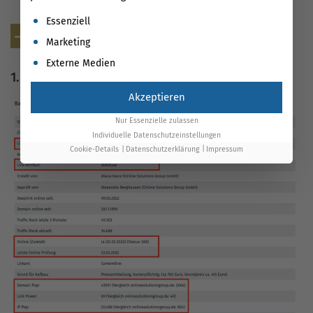
messen
Es folgt eine Liste der Service-Gruppen, für die eine Einwil
Essenziell
Jetzt Backlink-Tool entdecken!
Marketing
Externe Medien
1. Backlink-Details
Akzeptieren
Nur Essenzielle zulassen
Individuelle Datenschutzeinstellungen
Cookie-Details
Datenschutzerklärung
Impressum