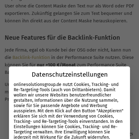
User ohne die Content Maske den Text nur als Word oder PDF
exportieren. Zukünftig gelangen Sie zum Text bequemer und
können ihn direkt aus der Content Maske herauskopieren.
Neue Features für die Backlink-Funktion
Jede Firma, egal ob Kunde bei der OSG oder nicht, kann nun
die
Backlink-Funktion
in der Performance Suite nutzen. Diese
können Sie für
nur +100 €/Monat
zum Performance Suite
Basis-Paket dazubuchen.
Datenschutzeinstellungen
Unser neues Backlink-Tool
automatisiert Ihren Linkaufbau
onlinesolutionsgroup.de nutzt Cookies, Tracking- und
Re-Targeting-Tools (auch von Drittanbietern). Damit
mit künstlicher Intelligenz und beschleunigt den gesamten
wollen wir unsere Websites benutzerfreundlicher
Prozess um ein Vielfaches.
gestalten, Informationen über die Nutzung sammeln,
sowie für Sie passende Angebote und Werbung
ausspielen. Mit dem Klick auf den Button "Akzeptieren"
Mehr und bessere Backlinks erhalten in kürzerer Zeit
erklären Sie sich mit der Verwendung von Cookies,
und mit weniger Aufwand.
Tracking- und Re-Targeting-Tools einverstanden. In den
Von essenziellen Wettbewerbsvorteilen profitieren
Einstellungen können Sie Cookies, Tracking- und Re-
Targeting verwalten. Ihre Einwilligung können Sie
Erfolge des Linkbuildings im Hinblick auf Ihre Rankings
jederzeit mit Wirkung für die Zukunft widerrufen.