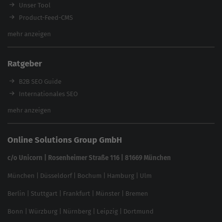
Workshops
Unser Tool
Product-Feed-CMS
Website Analyse
mehr anzeigen
Content Tool
Enterprise SEO Tool
Ratgeber
Backlink-Check
Ladezeiten-Check
B2B SEO Guide
Brand Protection Tool
Internationales SEO
Keyword Planner
eCommerce SEO
mehr anzeigen
Website SEO Check
Die besten Keywords finden
Keyword Datenbank
SEO Garantie
Online Solutions Group GmbH
feed2content.ai
In ChatGPT gefunden werden
Linkbuilding 2025
c/o Unicorn | Rosenheimer Straße 116 | 81669 München
Content-Guide
München
|
Düsseldorf
|
Bochum
|
Hamburg
|
Ulm
Local SEO
SEO für Online Shops
Berlin
|
Stuttgart
|
Frankfurt
|
Münster
|
Bremen
Inhouse SEO Guide
Bonn
|
Würzburg
|
Nürnberg
|
Leipzig
|
Dortmund
Brand Monitoring 2025