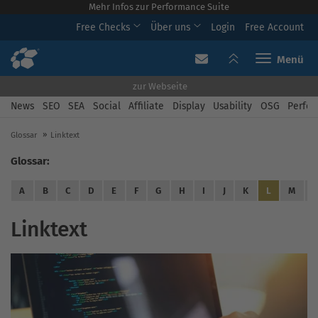
Mehr Infos zur Performance Suite
Free Checks
Über uns
Login
Free Account
Toggle navi
zur Webseite
News
SEO
SEA
Social
Affiliate
Display
Usability
OSG
Perfor
Glossar
Linktext
Glossar:
A
B
C
D
E
F
G
H
I
J
K
L
M
Linktext