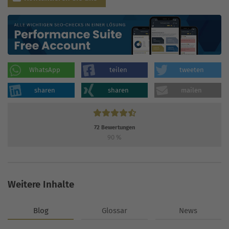
WhatsApp
teilen
tweeten
sharen
sharen
mailen
72
Bewertungen
90
%
Weitere Inhalte
Blog
Glossar
News