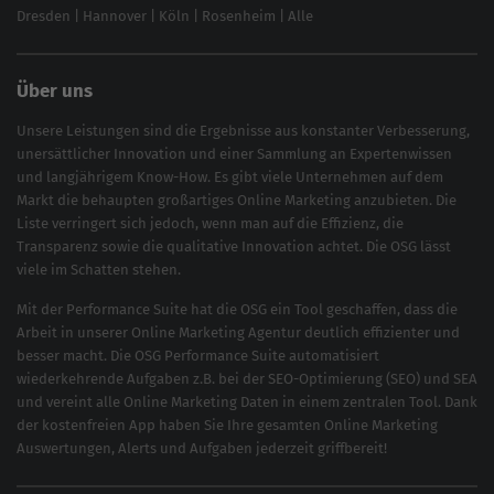
Dresden
|
Hannover
|
Köln
|
Rosenheim
|
Alle
Über uns
Unsere Leistungen sind die Ergebnisse aus konstanter Verbesserung,
unersättlicher Innovation und einer Sammlung an Expertenwissen
und langjährigem Know-How. Es gibt viele Unternehmen auf dem
Markt die behaupten großartiges
Online Marketing
anzubieten. Die
Liste verringert sich jedoch, wenn man auf die Effizienz, die
Transparenz sowie die qualitative Innovation achtet. Die OSG lässt
viele im Schatten stehen.
Mit der
Performance Suite
hat die OSG ein Tool geschaffen, dass die
Arbeit in unserer Online Marketing Agentur deutlich effizienter und
besser macht. Die OSG Performance Suite automatisiert
wiederkehrende Aufgaben z.B. bei der
SEO-Optimierung
(
SEO
) und
SEA
und vereint alle Online Marketing Daten in einem zentralen Tool. Dank
der kostenfreien App haben Sie Ihre gesamten Online Marketing
Auswertungen, Alerts und Aufgaben jederzeit griffbereit!