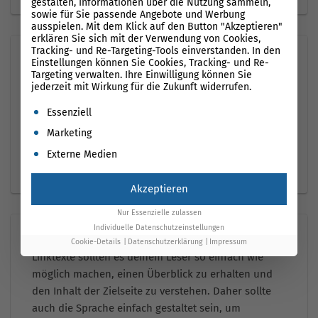
gestalten, Informationen über die Nutzung sammeln,
sowie für Sie passende Angebote und Werbung
ausspielen. Mit dem Klick auf den Button "Akzeptieren"
erklären Sie sich mit der Verwendung von Cookies,
Tracking- und Re-Targeting-Tools einverstanden. In den
Wie viel Zeit nimmt die Optimierung in Anspruch?
Einstellungen können Sie Cookies, Tracking- und Re-
Targeting verwalten. Ihre Einwilligung können Sie
Aufgrund unserer Hilfe nimmt die Optimierung für
jederzeit mit Wirkung für die Zukunft widerrufen.
dich nicht viel Zeit in Anspruch, wodurch sich
Es folgt eine Liste der Service-Gruppen, für die eine Einwil
unsere Maßnahmen schnell für dich lohnen. Daher
Essenziell
freuen wir uns, dich auch in Zukunft bei deinen
Marketing
Projekten zu unterstützen und dir die besten
Externe Medien
Linktexte für die Seite zu bieten.
Akzeptieren
Nur Essenzielle zulassen
Individuelle Datenschutzeinstellungen
Warum sollten Linktexte sprachlich einfach sein?
Cookie-Details
Datenschutzerklärung
Impressum
Linktexte sollten es deinem Leser so einfach wie
möglich machen, einen Überblick zu erhalten und
den Inhalt der Zielseite zu verstehen. Daher sollte
auch die Sprache einfach gestaltet sein, um