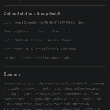
Website SEO Check
Die besten Keywords finden
Keyword Datenbank
SEO Garantie
Online Solutions Group GmbH
feed2content.ai
In ChatGPT gefunden werden
Linkbuilding 2025
c/o Unicorn | Rosenheimer Straße 116 | 81669 München
Content-Guide
München
|
Düsseldorf
|
Bochum
|
Hamburg
|
Ulm
Local SEO
SEO für Online Shops
Berlin
|
Stuttgart
|
Frankfurt
|
Münster
|
Bremen
Inhouse SEO Guide
Bonn
|
Würzburg
|
Nürnberg
|
Leipzig
|
Dortmund
Brand Monitoring 2025
Dresden
|
Hannover
|
Köln
|
Rosenheim
|
Alle
Über uns
Unsere Leistungen sind die Ergebnisse aus konstanter Verbesserung,
unersättlicher Innovation und einer Sammlung an Expertenwissen
und langjährigem Know-How. Es gibt viele Unternehmen auf dem
Markt die behaupten großartiges
Online Marketing
anzubieten. Die
Liste verringert sich jedoch, wenn man auf die Effizienz, die
Transparenz sowie die qualitative Innovation achtet. Die OSG lässt