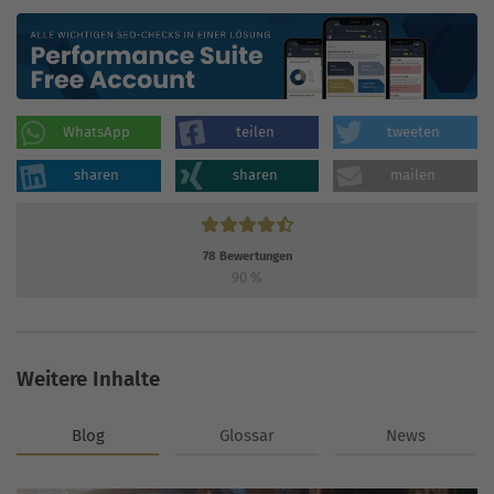
WhatsApp
teilen
tweeten
sharen
sharen
mailen
78
Bewertungen
90
%
Weitere Inhalte
Blog
Glossar
News