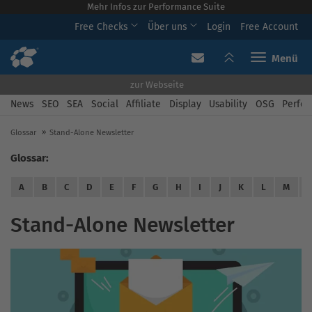
Mehr Infos zur Performance Suite
Free Checks
Über uns
Login
Free Account
Toggle navi
zur Webseite
News
SEO
SEA
Social
Affiliate
Display
Usability
OSG
Perfor
Glossar
Stand-Alone Newsletter
Glossar:
A
B
C
D
E
F
G
H
I
J
K
L
M
Stand-Alone Newsletter