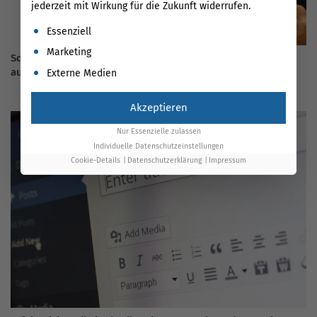
jederzeit mit Wirkung für die Zukunft widerrufen.
Es folgt eine Liste der Service-Gruppen, für die eine Einwil
Essenziell
Marketing
Schnell lesen: Wie Sie Blogbeiträge optimal für Skimmer
aufbereiten
Externe Medien
Akzeptieren
Nur Essenzielle zulassen
Individuelle Datenschutzeinstellungen
Cookie-Details
Datenschutzerklärung
Impressum