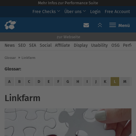
Mehr Infos zur Performance Suite
Free Checks
Über uns
Login
Free Account
Toggle navi
zur Webseite
News
SEO
SEA
Social
Affiliate
Display
Usability
OSG
Perfor
Glossar
Linkfarm
Glossar:
A
B
C
D
E
F
G
H
I
J
K
L
M
Linkfarm