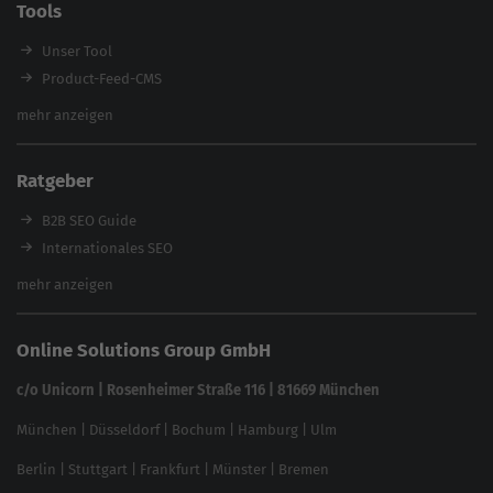
Tools
Enterprise SEO Agentur
Workshops
Unser Tool
Product-Feed-CMS
Website Analyse
mehr anzeigen
Content Tool
Enterprise SEO Tool
Ratgeber
Backlink-Check
Ladezeiten-Check
B2B SEO Guide
Brand Protection Tool
Internationales SEO
Keyword Planner
eCommerce SEO
mehr anzeigen
Website SEO Check
Die besten Keywords finden
Keyword Datenbank
SEO Garantie
Online Solutions Group GmbH
feed2content.ai
In ChatGPT gefunden werden
Linkbuilding 2025
c/o Unicorn | Rosenheimer Straße 116 | 81669 München
Content-Guide
München
|
Düsseldorf
|
Bochum
|
Hamburg
|
Ulm
Local SEO
SEO für Online Shops
Berlin
|
Stuttgart
|
Frankfurt
|
Münster
|
Bremen