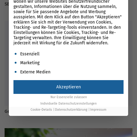
wollen wir unsere Websites benutzerfreundlicher
SEO selber machen im Jahr 2026
gestalten, Informationen über die Nutzung sammeln,
sowie für Sie passende Angebote und Werbung
ausspielen. Mit dem Klick auf den Button "Akzeptieren"
erklären Sie sich mit der Verwendung von Cookies,
Tracking- und Re-Targeting-Tools einverstanden. In den
Einstellungen können Sie Cookies, Tracking- und Re-
Targeting verwalten. Ihre Einwilligung können Sie
jederzeit mit Wirkung für die Zukunft widerrufen.
Es folgt eine Liste der Service-Gruppen, für die eine Einwil
Essenziell
Marketing
Externe Medien
Akzeptieren
Nur Essenzielle zulassen
Individuelle Datenschutzeinstellungen
Cookie-Details
Datenschutzerklärung
Impressum
Google Search Console entfernt Rich Results Suchanzeige