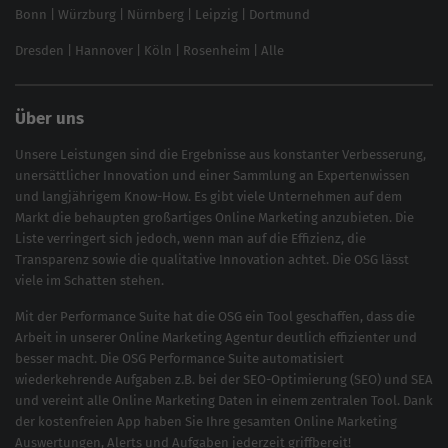
Inhouse SEO Guide
Bonn
|
Würzburg
|
Nürnberg
|
Leipzig
|
Dortmund
Brand Monitoring 2025
Dresden
|
Hannover
|
Köln
|
Rosenheim
|
Alle
Über uns
Unsere Leistungen sind die Ergebnisse aus konstanter Verbesserung,
unersättlicher Innovation und einer Sammlung an Expertenwissen
und langjährigem Know-How. Es gibt viele Unternehmen auf dem
Markt die behaupten großartiges
Online Marketing
anzubieten. Die
Liste verringert sich jedoch, wenn man auf die Effizienz, die
Transparenz sowie die qualitative Innovation achtet. Die OSG lässt
viele im Schatten stehen.
Mit der
Performance Suite
hat die OSG ein Tool geschaffen, dass die
Arbeit in unserer Online Marketing Agentur deutlich effizienter und
besser macht. Die OSG Performance Suite automatisiert
wiederkehrende Aufgaben z.B. bei der
SEO-Optimierung
(
SEO
) und
SEA
und vereint alle Online Marketing Daten in einem zentralen Tool. Dank
der kostenfreien App haben Sie Ihre gesamten Online Marketing
Auswertungen, Alerts und Aufgaben jederzeit griffbereit!