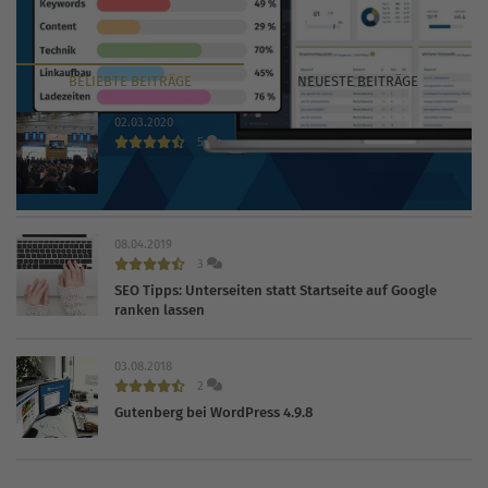
BELIEBTE
BEITRÄGE
NEUESTE
BEITRÄGE
02.03.2020
5
INTERNET WORLD EXPO 2020 findet trotz Coronavirus
statt
08.04.2019
3
SEO Tipps: Unterseiten statt Startseite auf Google
ranken lassen
03.08.2018
2
Gutenberg bei WordPress 4.9.8