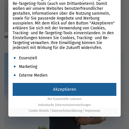
Re-Targeting-Tools (auch von Drittanbietern). Damit
wollen wir unsere Websites benutzerfreundlicher
gestalten, Informationen über die Nutzung sammeln,
sowie für Sie passende Angebote und Werbung
ausspielen. Mit dem Klick auf den Button "Akzeptieren"
erklären Sie sich mit der Verwendung von Cookies,
Tracking- und Re-Targeting-Tools einverstanden. In den
Was ist Social Media Advertising? Der Guide für 2026
Einstellungen können Sie Cookies, Tracking- und Re-
Targeting verwalten. Ihre Einwilligung können Sie
jederzeit mit Wirkung für die Zukunft widerrufen.
Es folgt eine Liste der Service-Gruppen, für die eine Einwil
Essenziell
Marketing
Externe Medien
Akzeptieren
Nur Essenzielle zulassen
Individuelle Datenschutzeinstellungen
Cookie-Details
Datenschutzerklärung
Impressum