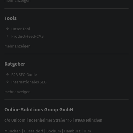
mehr anzeigen
SEO Audit
E-Commerce SEO Agentur
Tools
Enterprise SEO Agentur
Workshops
Unser Tool
Product-Feed-CMS
Website Analyse
mehr anzeigen
Content Tool
Enterprise SEO Tool
Ratgeber
Backlink-Check
Ladezeiten-Check
B2B SEO Guide
Brand Protection Tool
Internationales SEO
Keyword Planner
eCommerce SEO
mehr anzeigen
Website SEO Check
Die besten Keywords finden
Keyword Datenbank
SEO Garantie
Online Solutions Group GmbH
feed2content.ai
In ChatGPT gefunden werden
Linkbuilding 2025
c/o Unicorn | Rosenheimer Straße 116 | 81669 München
Content-Guide
München
|
Düsseldorf
|
Bochum
|
Hamburg
|
Ulm