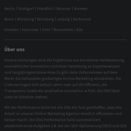
Local SEO
SEO für Online Shops
Berlin
|
Stuttgart
|
Frankfurt
|
Münster
|
Bremen
Inhouse SEO Guide
Bonn
|
Würzburg
|
Nürnberg
|
Leipzig
|
Dortmund
Brand Monitoring 2025
Dresden
|
Hannover
|
Köln
|
Rosenheim
|
Alle
Über uns
Unsere Leistungen sind die Ergebnisse aus konstanter Verbesserung,
unersättlicher Innovation und einer Sammlung an Expertenwissen
und langjährigem Know-How. Es gibt viele Unternehmen auf dem
Markt die behaupten großartiges
Online Marketing
anzubieten. Die
Liste verringert sich jedoch, wenn man auf die Effizienz, die
Transparenz sowie die qualitative Innovation achtet. Die OSG lässt
viele im Schatten stehen.
Mit der
Performance Suite
hat die OSG ein Tool geschaffen, dass die
Arbeit in unserer Online Marketing Agentur deutlich effizienter und
besser macht. Die OSG Performance Suite automatisiert
wiederkehrende Aufgaben z.B. bei der
SEO-Optimierung
(
SEO
) und
SEA