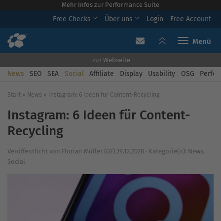
Mehr Infos zur Performance Suite
Free Checks
Über uns
Login
Free Account
Toggle navi
zur Webseite
News
SEO
SEA
Social
Affiliate
Display
Usability
OSG
Perfor
Start
»
News
»
Instagram: 6 Ideen für Content-Recycling
Instagram: 6 Ideen für Content-
Recycling
Veröffentlicht von
Florian Müller (GF)
29.12.2020
·
Kategorie(n):
News
,
Social