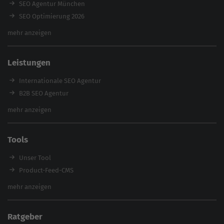
SEO Agentur München
SEO Optimierung 2026
Backlink-Audit 2026
mehr anzeigen
Content Agentur
SEO Agentur Auswahl
Leistungen
Referenzen
E-Books
Internationale SEO Agentur
Magazin
B2B SEO Agentur
Webinare
Inhouse SEO Agentur
mehr anzeigen
SEO Audit
E-Commerce SEO Agentur
Tools
Enterprise SEO Agentur
Workshops
Unser Tool
Product-Feed-CMS
Website Analyse
mehr anzeigen
Content Tool
Enterprise SEO Tool
Ratgeber
Backlink-Check