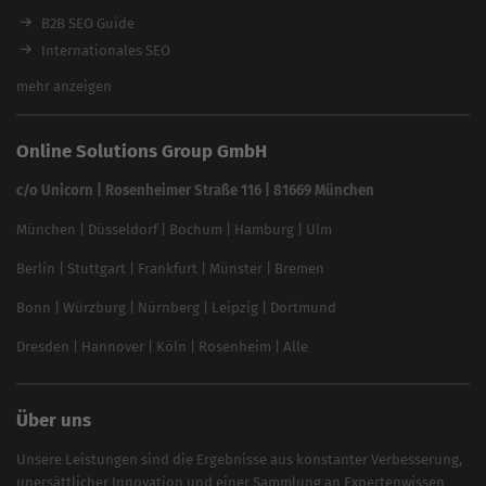
Ladezeiten-Check
B2B SEO Guide
Brand Protection Tool
Internationales SEO
Keyword Planner
eCommerce SEO
mehr anzeigen
Website SEO Check
Die besten Keywords finden
Keyword Datenbank
SEO Garantie
Online Solutions Group GmbH
feed2content.ai
In ChatGPT gefunden werden
Linkbuilding 2025
c/o Unicorn | Rosenheimer Straße 116 | 81669 München
Content-Guide
München
|
Düsseldorf
|
Bochum
|
Hamburg
|
Ulm
Local SEO
SEO für Online Shops
Berlin
|
Stuttgart
|
Frankfurt
|
Münster
|
Bremen
Inhouse SEO Guide
Bonn
|
Würzburg
|
Nürnberg
|
Leipzig
|
Dortmund
Brand Monitoring 2025
Dresden
|
Hannover
|
Köln
|
Rosenheim
|
Alle
Über uns
Unsere Leistungen sind die Ergebnisse aus konstanter Verbesserung,
unersättlicher Innovation und einer Sammlung an Expertenwissen