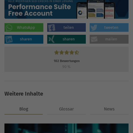
WhatsApp
teilen
tweeten
sharen
sharen
mailen
102
Bewertungen
90
%
Weitere Inhalte
Blog
Glossar
News