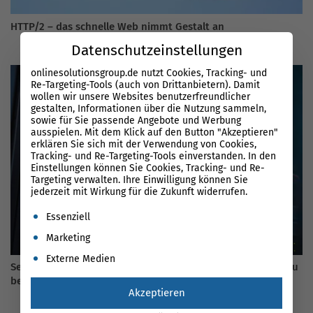
HTTP/2 – das schnelle Web nimmt Gestalt an
Datenschutzeinstellungen
onlinesolutionsgroup.de nutzt Cookies, Tracking- und
Re-Targeting-Tools (auch von Drittanbietern). Damit
wollen wir unsere Websites benutzerfreundlicher
gestalten, Informationen über die Nutzung sammeln,
sowie für Sie passende Angebote und Werbung
ausspielen. Mit dem Klick auf den Button "Akzeptieren"
erklären Sie sich mit der Verwendung von Cookies,
Tracking- und Re-Targeting-Tools einverstanden. In den
Einstellungen können Sie Cookies, Tracking- und Re-
Targeting verwalten. Ihre Einwilligung können Sie
jederzeit mit Wirkung für die Zukunft widerrufen.
Es folgt eine Liste der Service-Gruppen, für die eine Einwil
Essenziell
Marketing
Externe Medien
Server Umzug Checkliste 2026 – Was beim Hosterwechsel zu
beachten ist
Akzeptieren