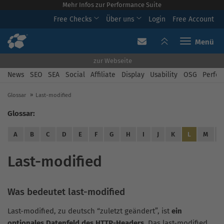
Mehr Infos zur Performance Suite
Free Checks
Über uns
Login
Free Account
Toggle navi
zur Webseite
News
SEO
SEA
Social
Affiliate
Display
Usability
OSG
Perfor
Glossar
Last-modified
Glossar:
A
B
C
D
E
F
G
H
I
J
K
L
M
Last-modified
Was bedeutet last-modified
Last-modified, zu deutsch “zuletzt geändert”, ist
ein
optionales Datenfeld
des HTTP-Headers.
Das last-modified