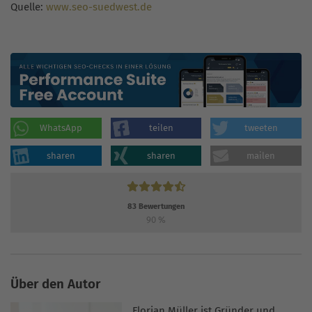
Quelle:
www.seo-suedwest.de
WhatsApp
teilen
tweeten
sharen
sharen
mailen
83
Bewertungen
90
%
Über den Autor
Florian Müller ist Gründer und