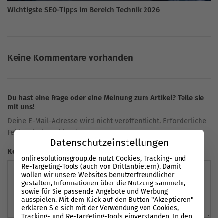
Wichtigste SEO-Tipps im Bereich Technik 2026
Keine Kommentare vorhanden
Du hast eine Frage oder eine Meinung zum Artikel? Teile sie
mit uns!
Deine E-Mail-Adresse wird nicht veröffentlicht. Erforderliche
Felder sind markiert *
Datenschutzeinstellungen
Kommentar
onlinesolutionsgroup.de nutzt Cookies, Tracking- und
Re-Targeting-Tools (auch von Drittanbietern). Damit
wollen wir unsere Websites benutzerfreundlicher
gestalten, Informationen über die Nutzung sammeln,
sowie für Sie passende Angebote und Werbung
ausspielen. Mit dem Klick auf den Button "Akzeptieren"
erklären Sie sich mit der Verwendung von Cookies,
Tracking- und Re-Targeting-Tools einverstanden. In den