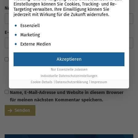
Einstellungen können Sie Cookies, Tracking- und Re-
Name
*
Targeting verwalten. Ihre Einwilligung können Sie
jederzeit mit Wirkung für die Zukunft widerrufen.
Es folgt eine Liste der Service-Gruppen, für die eine Einwil
Essenziell
E-Mail Adresse
*
Marketing
Externe Medien
Akzeptieren
Ich habe die
Datenschutzerklärung
gelesen und stimme
zu, dass meine Angaben verarbeitet und gespeichert
Nur Essenzielle zulassen
werden. Die Einwilligung ist über
Individuelle Datenschutzeinstellungen
info@onlinesolutionsgroup.de jederzeit widerrufbar.
Cookie-Details
Datenschutzerklärung
Impressum
Name, E-Mail-Adresse und Website in diesem Browser
für meinen nächsten Kommentar speichern.
Senden