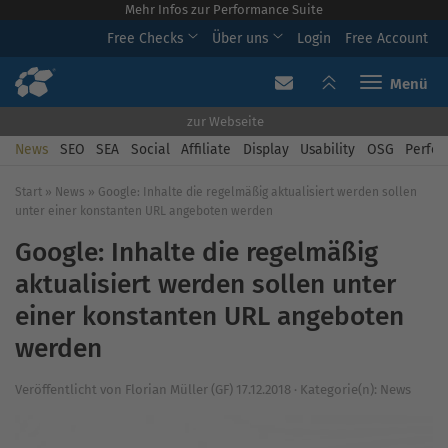
Mehr Infos zur Performance Suite
Free Checks
Über uns
Login
Free Account
Toggle navi
zur Webseite
News
SEO
SEA
Social
Affiliate
Display
Usability
OSG
Perfor
Start
»
News
»
Google: Inhalte die regelmäßig aktualisiert werden sollen
unter einer konstanten URL angeboten werden
Google: Inhalte die regelmäßig
aktualisiert werden sollen unter
einer konstanten URL angeboten
werden
Veröffentlicht von
Florian Müller (GF)
17.12.2018
·
Kategorie(n):
News