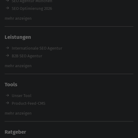
SEO Agentur München
SEO Optimierung 2026
Backlink-Audit 2026
mehr anzeigen
Content Agentur
SEO Agentur Auswahl
Leistungen
Referenzen
E-Books
Internationale SEO Agentur
Magazin
B2B SEO Agentur
Webinare
Inhouse SEO Agentur
mehr anzeigen
SEO Audit
E-Commerce SEO Agentur
Tools
Enterprise SEO Agentur
Workshops
Unser Tool
Product-Feed-CMS
Website Analyse
mehr anzeigen
Content Tool
Enterprise SEO Tool
Ratgeber
Backlink-Check