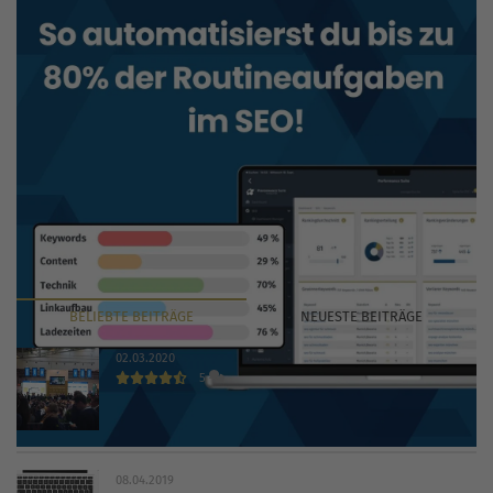
BELIEBTE
BEITRÄGE
NEUESTE
BEITRÄGE
02.03.2020
5
INTERNET WORLD EXPO 2020 findet trotz Coronavirus
statt
08.04.2019