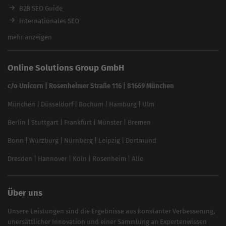
Ladezeiten-Check
B2B SEO Guide
Brand Protection Tool
Internationales SEO
Keyword Planner
eCommerce SEO
mehr anzeigen
Website SEO Check
Die besten Keywords finden
Keyword Datenbank
SEO Garantie
Online Solutions Group GmbH
feed2content.ai
In ChatGPT gefunden werden
Linkbuilding 2025
c/o Unicorn | Rosenheimer Straße 116 | 81669 München
Content-Guide
München
|
Düsseldorf
|
Bochum
|
Hamburg
|
Ulm
Local SEO
SEO für Online Shops
Berlin
|
Stuttgart
|
Frankfurt
|
Münster
|
Bremen
Inhouse SEO Guide
Bonn
|
Würzburg
|
Nürnberg
|
Leipzig
|
Dortmund
Brand Monitoring 2025
Dresden
|
Hannover
|
Köln
|
Rosenheim
|
Alle
Über uns
Unsere Leistungen sind die Ergebnisse aus konstanter Verbesserung,
unersättlicher Innovation und einer Sammlung an Expertenwissen