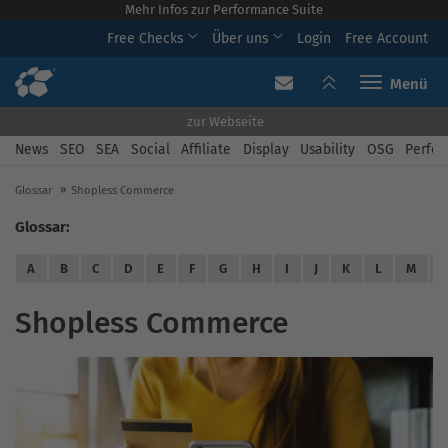
Mehr Infos zur Performance Suite
Free Checks
Über uns
Login
Free Account
Toggle navi
zur Webseite
News
SEO
SEA
Social
Affiliate
Display
Usability
OSG
Perfor
Glossar
Shopless Commerce
Glossar:
A
B
C
D
E
F
G
H
I
J
K
L
M
Shopless Commerce