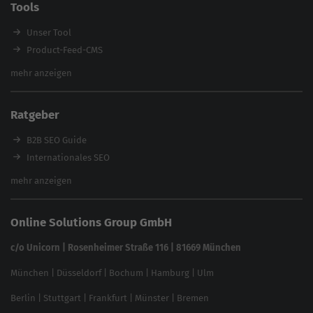
Tools
Enterprise SEO Agentur
Workshops
Unser Tool
Product-Feed-CMS
Website Analyse
mehr anzeigen
Content Tool
Enterprise SEO Tool
Ratgeber
Backlink-Check
Ladezeiten-Check
B2B SEO Guide
Brand Protection Tool
Internationales SEO
Keyword Planner
eCommerce SEO
mehr anzeigen
Website SEO Check
Die besten Keywords finden
Keyword Datenbank
SEO Garantie
Online Solutions Group GmbH
feed2content.ai
In ChatGPT gefunden werden
Linkbuilding 2025
c/o Unicorn | Rosenheimer Straße 116 | 81669 München
Content-Guide
München
|
Düsseldorf
|
Bochum
|
Hamburg
|
Ulm
Local SEO
SEO für Online Shops
Berlin
|
Stuttgart
|
Frankfurt
|
Münster
|
Bremen