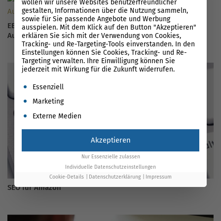
wollen wir unsere Websites benutzerfreundlicher
gestalten, Informationen über die Nutzung sammeln,
sowie für Sie passende Angebote und Werbung
EEAT-Guide Die Bedeutung von Expertise, Experience,
ausspielen. Mit dem Klick auf den Button "Akzeptieren"
Autorität und Vertrauenswürdigkeit in 2026
erklären Sie sich mit der Verwendung von Cookies,
Tracking- und Re-Targeting-Tools einverstanden. In den
Einstellungen können Sie Cookies, Tracking- und Re-
Targeting verwalten. Ihre Einwilligung können Sie
jederzeit mit Wirkung für die Zukunft widerrufen.
Es folgt eine Liste der Service-Gruppen, für die eine Einwil
Essenziell
Marketing
Externe Medien
Akzeptieren
Nur Essenzielle zulassen
Individuelle Datenschutzeinstellungen
Cookie-Details
Datenschutzerklärung
Impressum
SEO für Amazon