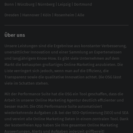
Inhouse SEO Guide
Bonn
|
Würzburg
|
Nürnberg
|
Leipzig
|
Dortmund
Brand Monitoring 2025
Dresden
|
Hannover
|
Köln
|
Rosenheim
|
Alle
Über uns
Unsere Leistungen sind die Ergebnisse aus konstanter Verbesserung,
unersättlicher Innovation und einer Sammlung an Expertenwissen
und langjährigem Know-How. Es gibt viele Unternehmen auf dem
Markt die behaupten großartiges
Online Marketing
anzubieten. Die
Liste verringert sich jedoch, wenn man auf die Effizienz, die
Transparenz sowie die qualitative Innovation achtet. Die OSG lässt
viele im Schatten stehen.
Mit der
Performance Suite
hat die OSG ein Tool geschaffen, dass die
Arbeit in unserer Online Marketing Agentur deutlich effizienter und
besser macht. Die OSG Performance Suite automatisiert
wiederkehrende Aufgaben z.B. bei der
SEO-Optimierung
(
SEO
) und
SEA
und vereint alle Online Marketing Daten in einem zentralen Tool. Dank
der kostenfreien App haben Sie Ihre gesamten Online Marketing
Auswertungen, Alerts und Aufgaben jederzeit griffbereit!