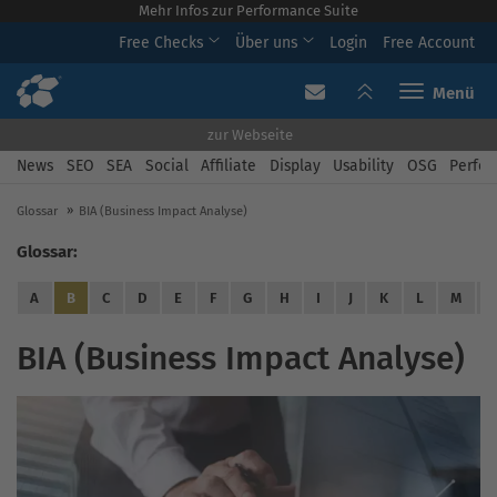
Mehr Infos zur Performance Suite
Free Checks
Über uns
Login
Free Account
Toggle navi
zur Webseite
News
SEO
SEA
Social
Affiliate
Display
Usability
OSG
Perfor
Glossar
BIA (Business Impact Analyse)
Glossar:
A
B
C
D
E
F
G
H
I
J
K
L
M
BIA (Business Impact Analyse)