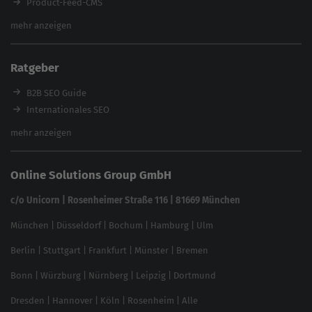
Product-Feed-CMS
Website Analyse
mehr anzeigen
Content Tool
Enterprise SEO Tool
Ratgeber
Backlink-Check
Ladezeiten-Check
B2B SEO Guide
Brand Protection Tool
Internationales SEO
Keyword Planner
eCommerce SEO
mehr anzeigen
Website SEO Check
Die besten Keywords finden
Keyword Datenbank
SEO Garantie
Online Solutions Group GmbH
feed2content.ai
In ChatGPT gefunden werden
Linkbuilding 2025
c/o Unicorn | Rosenheimer Straße 116 | 81669 München
Content-Guide
München
|
Düsseldorf
|
Bochum
|
Hamburg
|
Ulm
Local SEO
SEO für Online Shops
Berlin
|
Stuttgart
|
Frankfurt
|
Münster
|
Bremen
Inhouse SEO Guide
Bonn
|
Würzburg
|
Nürnberg
|
Leipzig
|
Dortmund
Brand Monitoring 2025
Dresden
|
Hannover
|
Köln
|
Rosenheim
|
Alle