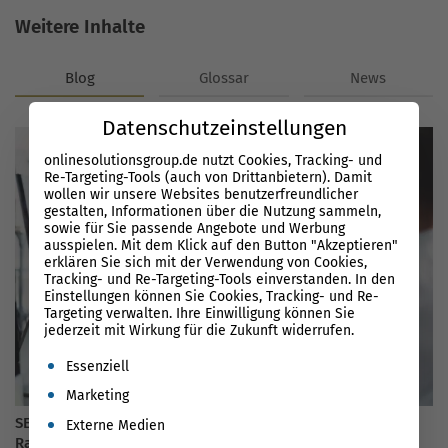
Weitere Inhalte
Blog
Glossar
News
Datenschutzeinstellungen
onlinesolutionsgroup.de nutzt Cookies, Tracking- und
Re-Targeting-Tools (auch von Drittanbietern). Damit
wollen wir unsere Websites benutzerfreundlicher
gestalten, Informationen über die Nutzung sammeln,
sowie für Sie passende Angebote und Werbung
ausspielen. Mit dem Klick auf den Button "Akzeptieren"
erklären Sie sich mit der Verwendung von Cookies,
Tracking- und Re-Targeting-Tools einverstanden. In den
Einstellungen können Sie Cookies, Tracking- und Re-
Targeting verwalten. Ihre Einwilligung können Sie
jederzeit mit Wirkung für die Zukunft widerrufen.
Es folgt eine Liste der Service-Gruppen, für die eine Einwil
Essenziell
Marketing
SEO Keyword Analyse 2026 – mit perfekten Keywords das
Externe Medien
Ranking optimieren