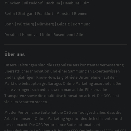
München
|
Düsseldorf
|
Bochum
|
Hamburg
|
Ulm
Local SEO
SEO für Online Shops
Berlin
|
Stuttgart
|
Frankfurt
|
Münster
|
Bremen
Inhouse SEO Guide
Bonn
|
Würzburg
|
Nürnberg
|
Leipzig
|
Dortmund
Brand Monitoring 2025
Dresden
|
Hannover
|
Köln
|
Rosenheim
|
Alle
Über uns
Unsere Leistungen sind die Ergebnisse aus konstanter Verbesserung,
unersättlicher Innovation und einer Sammlung an Expertenwissen
und langjährigem Know-How. Es gibt viele Unternehmen auf dem
Markt die behaupten großartiges
Online Marketing
anzubieten. Die
Liste verringert sich jedoch, wenn man auf die Effizienz, die
Transparenz sowie die qualitative Innovation achtet. Die OSG lässt
viele im Schatten stehen.
Mit der
Performance Suite
hat die OSG ein Tool geschaffen, dass die
Arbeit in unserer Online Marketing Agentur deutlich effizienter und
besser macht. Die OSG Performance Suite automatisiert
wiederkehrende Aufgaben z.B. bei der
SEO-Optimierung
(
SEO
) und
SEA