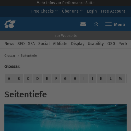
Mehr Infos zur Performance Suite
Free Checks
Über uns
Login
Free Account
Toggle navi
zur Webseite
News
SEO
SEA
Social
Affiliate
Display
Usability
OSG
Perfor
Glossar
Seitentiefe
Glossar:
A
B
C
D
E
F
G
H
I
J
K
L
M
Seitentiefe