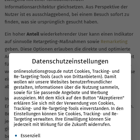
Informationsarchitektur gleichsetzen. Aus Perspektive der
Nutzer ist es ausschlaggebend, bei einem Besuch sofort zu
finden, was sie ursprünglich gesucht haben.
Ein hoher
Anteil
wiederkehrender User kann einen Indikator
auf sinnvolle Retargeting-Maßnahmen sowie
Remarketing
geben. Diese Optionen erlauben die direkte und optimierte
Ansprache wiederkehrender Nutzer. Eine Möglichkeit besteht
Datenschutzeinstellungen
für Seitenbetreiber darin, diesen Nutzern Anreize zu bieten,
onlinesolutionsgroup.de nutzt Cookies, Tracking- und
weitere Formen von
Conversions
auszuführen, beispielsweise
Re-Targeting-Tools (auch von Drittanbietern). Damit
einen Kauf zu tätigen oder einen
E-Mail-Newsletter
zu
wollen wir unsere Websites benutzerfreundlicher
abonnieren.
gestalten, Informationen über die Nutzung sammeln,
sowie für Sie passende Angebote und Werbung
ausspielen. Mit dem Klick auf den Button "Akzeptieren"
In diesem Sinne kann der Messwert als Anhaltspunkt für
erklären Sie sich mit der Verwendung von Cookies,
Entscheidungen zur
Leadgenerierung
herangezogen werden.
Tracking- und Re-Targeting-Tools einverstanden. In den
Bei bestimmten Webseiten beziehungsweise Unterseiten ist
Einstellungen können Sie Cookies, Tracking- und Re-
Targeting verwalten. Ihre Einwilligung können Sie
jedoch eine geringe durchschnittliche Seite vorteilhaft. Dies
jederzeit mit Wirkung für die Zukunft widerrufen.
gilt für Seiten, auf denen Nutzer weitergeleitet werden,
Es folgt eine Liste der Service-Gruppen, für die eine Einwil
Essenziell
beispielsweise Affiliate-Links oder Landing-Pages.