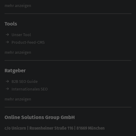
Webinare
Inhouse SEO Agentur
mehr anzeigen
SEO Audit
E-Commerce SEO Agentur
Tools
Enterprise SEO Agentur
Workshops
Unser Tool
Product-Feed-CMS
Website Analyse
mehr anzeigen
Content Tool
Enterprise SEO Tool
Ratgeber
Backlink-Check
Ladezeiten-Check
B2B SEO Guide
Brand Protection Tool
Internationales SEO
Keyword Planner
eCommerce SEO
mehr anzeigen
Website SEO Check
Die besten Keywords finden
Keyword Datenbank
SEO Garantie
Online Solutions Group GmbH
feed2content.ai
In ChatGPT gefunden werden
Linkbuilding 2025
c/o Unicorn | Rosenheimer Straße 116 | 81669 München
Content-Guide